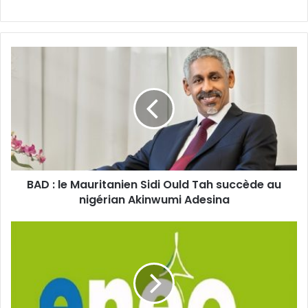
BAD :
le
Mauritanien
Sidi
Ould
Tah
succède
au
nigérian
BAD : le Mauritanien Sidi Ould Tah succède au
Akinwumi
Adesina
nigérian Akinwumi Adesina
L’État
du
Cameroun
rachète
51
%