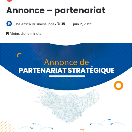
Annonce – partenariat
Follow
Envoyer
The Africa Business Index
juin 2, 2025
on
un
Moins d’une minute
X
courriel