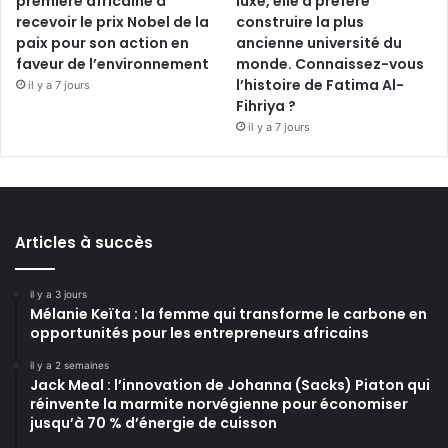
première africaine à
luxe, elle a préféré
recevoir le prix Nobel de la
construire la plus
paix pour son action en
ancienne université du
faveur de l’environnement
monde. Connaissez-vous
l’histoire de Fatima Al-
il y a 7 jours
Fihriya ?
il y a 7 jours
Articles à succès
il y a 3 jours
Mélanie Keïta : la femme qui transforme le carbone en
opportunités pour les entrepreneurs africains
il y a 2 semaines
Jack Meal : l’innovation de Johanna (Sacks) Piaton qui
réinvente la marmite norvégienne pour économiser
jusqu’à 70 % d’énergie de cuisson