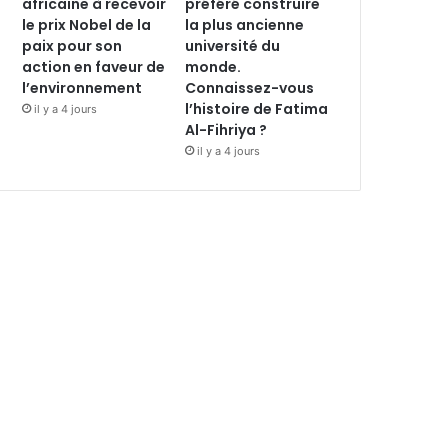
africaine à recevoir
préféré construire
le prix Nobel de la
la plus ancienne
paix pour son
université du
action en faveur de
monde.
l’environnement
Connaissez-vous
l’histoire de Fatima
il y a 4 jours
Al-Fihriya ?
il y a 4 jours