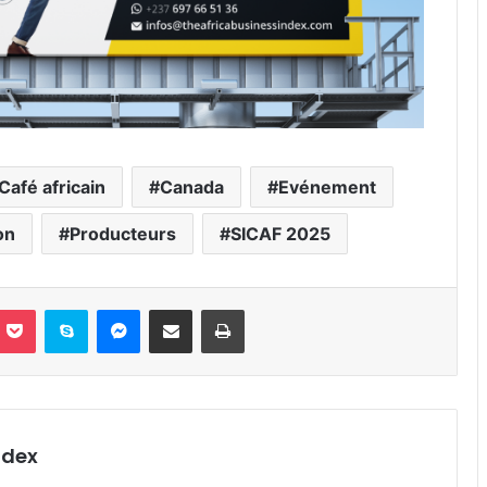
Café africain
Canada
Evénement
on
Producteurs
SICAF 2025
nterest
Pocket
Skype
Messenger
Partager par email
Imprimer
ndex