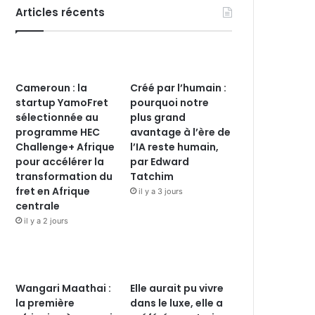
Articles récents
Cameroun : la
Créé par l’humain :
startup YamoFret
pourquoi notre
sélectionnée au
plus grand
programme HEC
avantage à l’ère de
Challenge+ Afrique
l’IA reste humain,
pour accélérer la
par Edward
transformation du
Tatchim
fret en Afrique
il y a 3 jours
centrale
il y a 2 jours
Wangari Maathai :
Elle aurait pu vivre
la première
dans le luxe, elle a