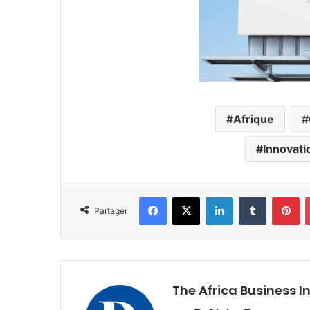
Afrique
Innovati
Facebook
X
Linkedin
Tumblr
Pi
Partager
The Africa Business I