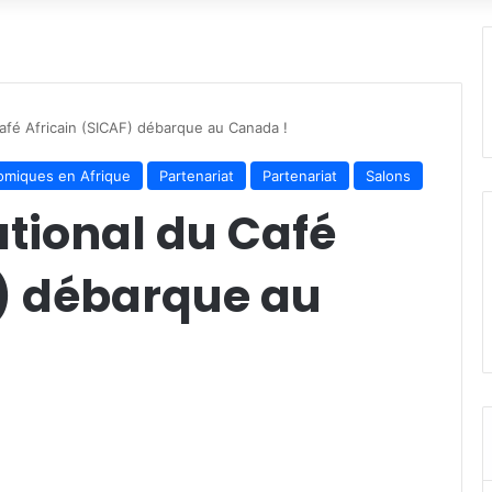
Café Africain (SICAF) débarque au Canada !
miques en Afrique
Partenariat
Partenariat
Salons
ational du Café
F) débarque au