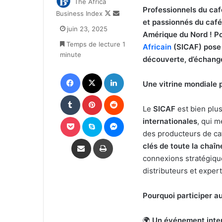
The Africa
Professionnels du café
Follow
Envoyer
Business Index
et passionnés du caf
on
un
juin 23, 2025
X
courriel
Amérique du Nord ! Pou
Temps de lecture 1
Africain
(SICAF) pose
minute
découverte, d’échange
Facebook
X
Linkedin
Une vitrine mondiale p
Tumblr
Pinterest
Reddit
Le
SICAF
est bien plus
Pocket
Skype
Messenger
internationales
, qui m
des producteurs de caf
Partager par email
Imprimer
clés de toute la chaîn
connexions stratégique
distributeurs et expert
Pourquoi participer 
🌍
Un événement inter