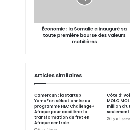
inauguré
sa
toute
première
Économie : la Somalie a inauguré sa
bourse
des
toute première bourse des valeurs
valeurs
mobilières
mobilières
Articles similaires
Cameroun : la startup
Côte d’Ivoi
YamoFret sélectionnée au
MOLO MOLO
programme HEC Challenge+
million d’u
Afrique pour accélérer la
seulement 
transformation du fret en
il y a 1 sem
Afrique centrale
il y a 2 jours