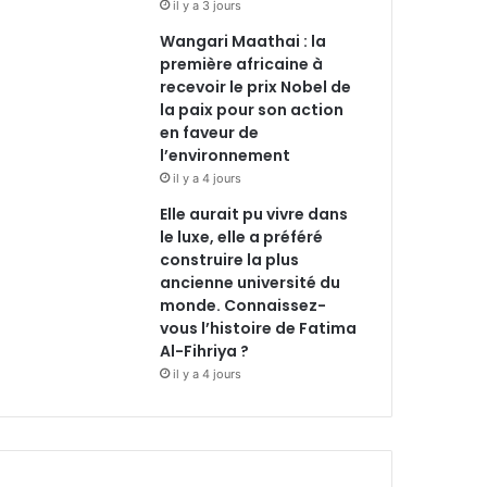
il y a 3 jours
Wangari Maathai : la
première africaine à
recevoir le prix Nobel de
la paix pour son action
en faveur de
l’environnement
il y a 4 jours
Elle aurait pu vivre dans
le luxe, elle a préféré
construire la plus
ancienne université du
monde. Connaissez-
vous l’histoire de Fatima
Al-Fihriya ?
il y a 4 jours