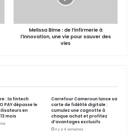
à
l’innovation,
une
vie
Melissa Bime : de l’infirmerie à
pour
sauver
l’innovation, une vie pour sauver des
des
vies
vies
re : la fintech
Carrefour Cameroun lance sa
 PAY dépasse le
carte de fidélité digitale :
tilisateurs en
cumulez une cagnotte à
13 mois
chaque achat et profitez
d’avantages exclusifs
aine
il y a 4 semaines