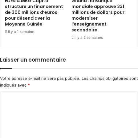
EDEN & MBG Capital
Ghana : la Banque
structure un financement
mondiale approuve 331
de 300 millions d’euros
millions de dollars pour
pour désenclaver la
moderniser
Moyenne Guinée
l’enseignement
secondaire
il y a 1 semaine
il y a 2 semaines
Laisser un commentaire
Votre adresse e-mail ne sera pas publiée.
Les champs obligatoires sont
indiqués avec
*
C
o
m
m
e