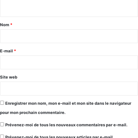
n
t
a
Nom
*
i
r
e
E-mail
*
*
Site web
Enregistrer mon nom, mon e-mail et mon site dans le navigateur
pour mon prochain commentaire.
Prévenez-moi de tous les nouveaux commentaires par e-mail.
Prévenez-moi de tous les nouveaux articles par e-mail.