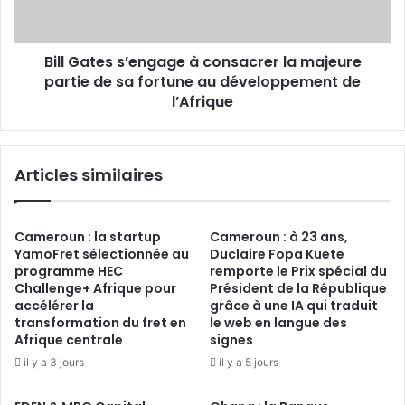
majeure
partie
de
Bill Gates s’engage à consacrer la majeure
sa
fortune
partie de sa fortune au développement de
au
l’Afrique
développement
de
l’Afrique
Articles similaires
Cameroun : la startup
Cameroun : à 23 ans,
YamoFret sélectionnée au
Duclaire Fopa Kuete
programme HEC
remporte le Prix spécial du
Challenge+ Afrique pour
Président de la République
accélérer la
grâce à une IA qui traduit
transformation du fret en
le web en langue des
Afrique centrale
signes
il y a 3 jours
il y a 5 jours