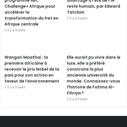
programme HEC
avantage à l’ère de l’IA
Challenge+ Afrique pour
reste humain, par Edward
accélérer la
Tatchim
transformation du fret en
il y a 4 jours
Afrique centrale
il y a 3 jours
Wangari Maathai : la
Elle aurait pu vivre dans le
première africaine à
luxe, elle a préféré
recevoir le prix Nobel de la
construire la plus
paix pour son action en
ancienne université du
faveur de l’environnement
monde. Connaissez-vous
l’histoire de Fatima Al-
il y a 5 jours
Fihriya ?
il y a 5 jours