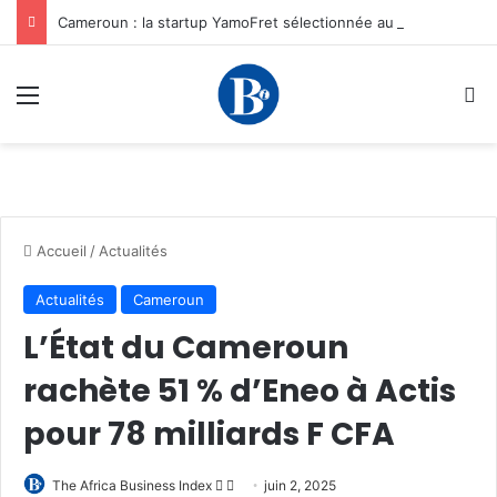
Cameroun : la startup YamoFret sélectionnée au programme HEC Challenge+ Afrique pour accélérer la transformation du fret en Afrique centrale
Menu
R
Accueil
/
Actualités
Actualités
Cameroun
L’État du Cameroun
rachète 51 % d’Eneo à Actis
pour 78 milliards F CFA
Follow
Envoyer
The Africa Business Index
juin 2, 2025