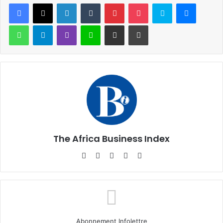
Facebook
X
Linkedin
Tumblr
Pinterest
Pocket
Skype
Messen
WhatsApp
Telegram
Viber
Ligne
Partager par email
Imprimer
The Africa Business Index
Website
Facebook
X
Linkedin
Instagram
Abonnement Infolettre