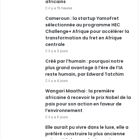
africains
o
i
e
r
il y a 15 heures
Cameroun : la startup YamoFret
k
n
a
sélectionnée au programme HEC
Challenge+ Afrique pour accélérer la
m
transformation du fret en Afrique
centrale
il y a 3 jours
Créé par l’humain : pourquoi notre
plus grand avantage à l’ère de l’IA
reste humain, par Edward Tatchim
il y a 4 jours
Wangari Maathai : la première
africaine à recevoir le prix Nobel de la
paix pour son action en faveur de
l’environnement
il y a 5 jours
Elle aurait pu vivre dans le luxe, elle a
préféré construire la plus ancienne