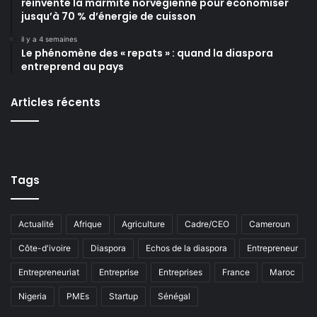
réinvente la marmite norvégienne pour économiser
jusqu’à 70 % d’énergie de cuisson
il y a 4 semaines
Le phénomène des « repats » : quand la diaspora
entreprend au pays
Articles récents
Tags
Actualité
Afrique
Agriculture
Cadre/CEO
Cameroun
Côte-d'ivoire
Diaspora
Echos de la diaspora
Entrepreneur
Entrepreneuriat
Entreprise
Entreprises
France
Maroc
Nigeria
PMEs
Startup
Sénégal