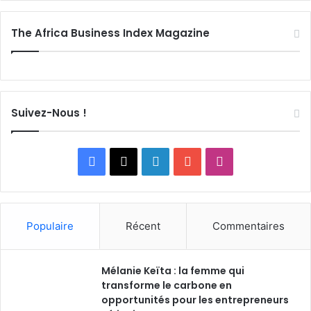
The Africa Business Index Magazine
Suivez-Nous !
F
X
L
Y
I
a
i
o
n
c
n
u
s
Populaire
Récent
Commentaires
e
k
T
t
Mélanie Keïta : la femme qui
b
e
u
a
transforme le carbone en
o
opportunités pour les entrepreneurs
d
b
g