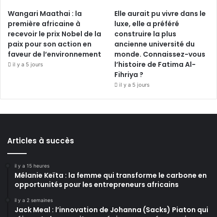
Wangari Maathai : la
Elle aurait pu vivre dans le
première africaine à
luxe, elle a préféré
recevoir le prix Nobel de la
construire la plus
paix pour son action en
ancienne université du
faveur de l’environnement
monde. Connaissez-vous
l’histoire de Fatima Al-
il y a 5 jours
Fihriya ?
il y a 5 jours
Articles à succès
il y a 15 heures
Mélanie Keïta : la femme qui transforme le carbone en
opportunités pour les entrepreneurs africains
il y a 2 semaines
Jack Meal : l’innovation de Johanna (Sacks) Piaton qui