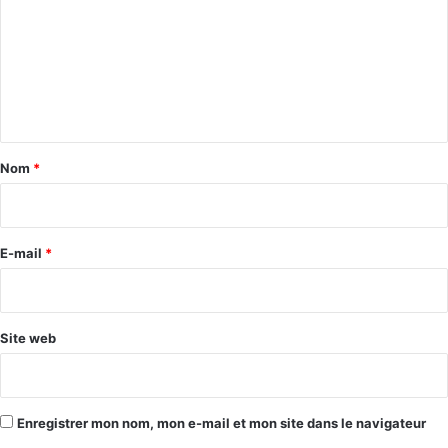
m
m
e
n
t
a
Nom
*
i
r
e
E-mail
*
*
Site web
Enregistrer mon nom, mon e-mail et mon site dans le navigateur