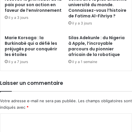
paix pour son action en
université du monde.
faveur de l’environnement
Connaissez-vous l’histoire
de Fatima Al-Fihriya ?
il y a 3 jours
il y a 3 jours
Marie Korsaga : la
Silas Adekunle : du Nigeria
Burkinabè qui a défié les
à Apple, l’incroyable
préjugés pour conquérir
parcours du pionnier
les étoiles
africain de la robotique
il y a 7 jours
il y a 1 semaine
Laisser un commentaire
Votre adresse e-mail ne sera pas publiée.
Les champs obligatoires sont
indiqués avec
*
C
o