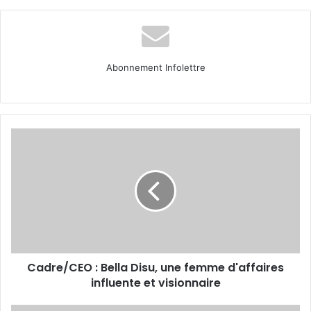
Abonnement Infolettre
Cadre/CEO :
Bella
Disu,
une
femme
d'affaires
influente
et
visionnaire
Cadre/CEO : Bella Disu, une femme d'affaires
influente et visionnaire
Le