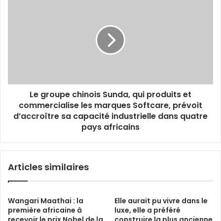
groupe
chinois
Sunda,
qui
produits
et
commercialise
les
Le groupe chinois Sunda, qui produits et
marques
Softcare,
commercialise les marques Softcare, prévoit
prévoit
d’accroître sa capacité industrielle dans quatre
d’accroître
pays africains
sa
capacité
industrielle
Articles similaires
dans
quatre
pays
africains
Wangari Maathai : la
Elle aurait pu vivre dans le
première africaine à
luxe, elle a préféré
recevoir le prix Nobel de la
construire la plus ancienne