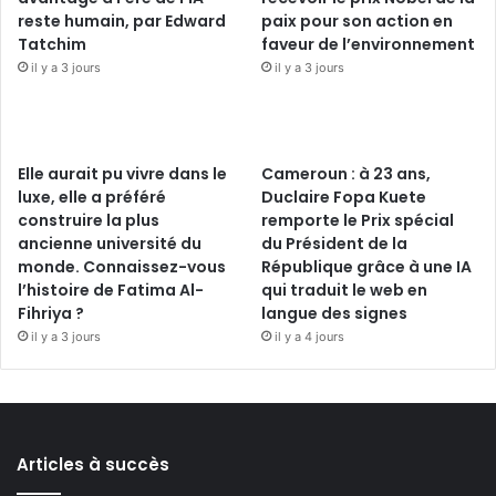
reste humain, par Edward
paix pour son action en
Tatchim
faveur de l’environnement
il y a 3 jours
il y a 3 jours
Elle aurait pu vivre dans le
Cameroun : à 23 ans,
luxe, elle a préféré
Duclaire Fopa Kuete
construire la plus
remporte le Prix spécial
ancienne université du
du Président de la
monde. Connaissez-vous
République grâce à une IA
l’histoire de Fatima Al-
qui traduit le web en
Fihriya ?
langue des signes
il y a 3 jours
il y a 4 jours
Articles à succès