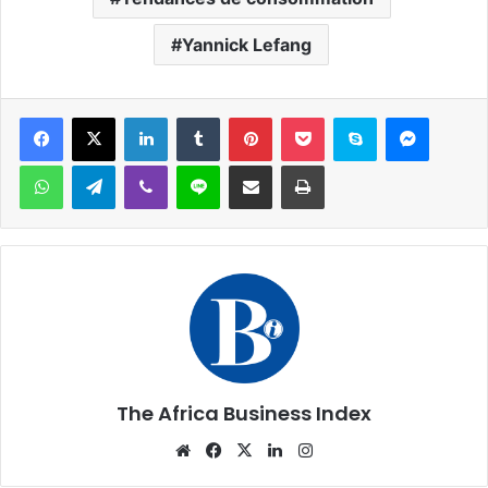
Yannick Lefang
Facebook
X
Linkedin
Tumblr
Pinterest
Pocket
Skype
Messen
WhatsApp
Telegram
Viber
Ligne
Partager par email
Imprimer
The Africa Business Index
Website
Facebook
X
Linkedin
Instagram