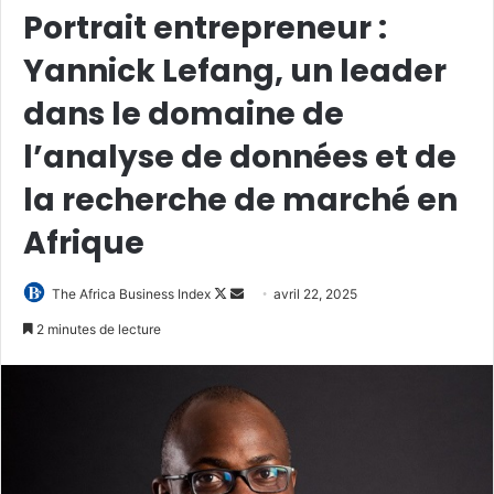
Portrait entrepreneur :
Yannick Lefang, un leader
dans le domaine de
l’analyse de données et de
la recherche de marché en
Afrique
Follow
Envoyer
The Africa Business Index
avril 22, 2025
on
un
2 minutes de lecture
X
courriel