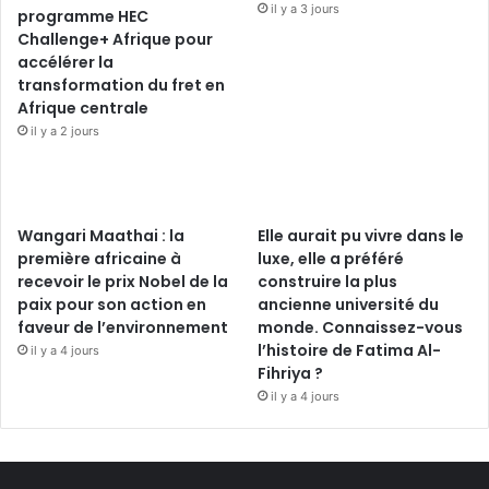
il y a 3 jours
programme HEC
Challenge+ Afrique pour
accélérer la
transformation du fret en
Afrique centrale
il y a 2 jours
Wangari Maathai : la
Elle aurait pu vivre dans le
première africaine à
luxe, elle a préféré
recevoir le prix Nobel de la
construire la plus
paix pour son action en
ancienne université du
faveur de l’environnement
monde. Connaissez-vous
l’histoire de Fatima Al-
il y a 4 jours
Fihriya ?
il y a 4 jours