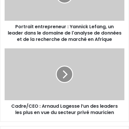
leader
dans
le
domaine
Portrait entrepreneur : Yannick Lefang, un
de
l'analyse
leader dans le domaine de l'analyse de données
de
et de la recherche de marché en Afrique
données
et
Cadre/CEO :
de
Arnaud
la
Lagesse
recherche
l’un
de
des
marché
leaders
en
les
Afrique
plus
en
Cadre/CEO : Arnaud Lagesse l’un des leaders
vue
du
les plus en vue du secteur privé mauricien
secteur
privé