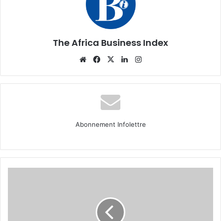
The Africa Business Index
Website
Facebook
X
Linkedin
Instagram
Abonnement Infolettre
Portrait
entrepreneur :
Yannick
Lefang,
un