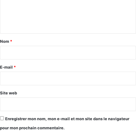
m
e
n
t
a
Nom
*
i
r
e
E-mail
*
*
Site web
Enregistrer mon nom, mon e-mail et mon site dans le navigateur
pour mon prochain commentaire.