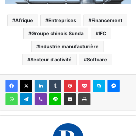
Afrique
Entreprises
Financement
Groupe chinois Sunda
IFC
Industrie manufacturière
Secteur d'activité
Softcare
Facebook
X
Linkedin
Tumblr
Pinterest
Pocket
Skype
Messen
WhatsApp
Telegram
Viber
Ligne
Partager par email
Imprimer