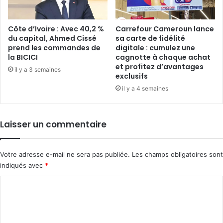
Côte d’Ivoire : Avec 40,2 %
Carrefour Cameroun lance
du capital, Ahmed Cissé
sa carte de fidélité
prend les commandes de
digitale : cumulez une
la BICICI
cagnotte à chaque achat
et profitez d’avantages
il y a 3 semaines
exclusifs
il y a 4 semaines
Laisser un commentaire
Votre adresse e-mail ne sera pas publiée.
Les champs obligatoires sont
indiqués avec
*
C
o
m