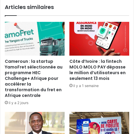
mauricien
Articles similaires
Cameroun : la startup
Côte d’Ivoire : la fintech
YamoFret sélectionnée au
MOLO MOLO PAY dépasse
programme HEC
le million d’utilisateurs en
Challenge+ Afrique pour
seulement 13 mois
accélérer la
il y a 1 semaine
transformation du fret en
Afrique centrale
il y a 2 jours