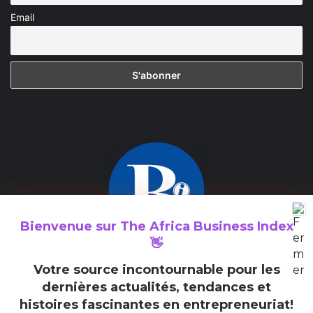
Email
Bienvenue sur
The Africa Business Index
👋
The Africa Business Index est un média consacré à la valorisation
V
otre source incontournable pour les
des initiatives entrepreneuriales en Afrique et au sein de la
dernières actualités, tendances et
diaspora africaine.
histoires fascinantes en entrepreneuriat!