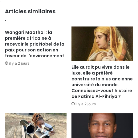
2024
Articles similaires
Wangari Maathai : la
première africaine à
recevoir le prix Nobel de la
paix pour son action en
faveur de l’environnement
il y a 2 jours
Elle aurait pu vivre dans le
luxe, elle a préféré
construire la plus ancienne
université du monde.
Connaissez-vous l’histoire
de Fatima Al-Fihriya ?
il y a 2 jours