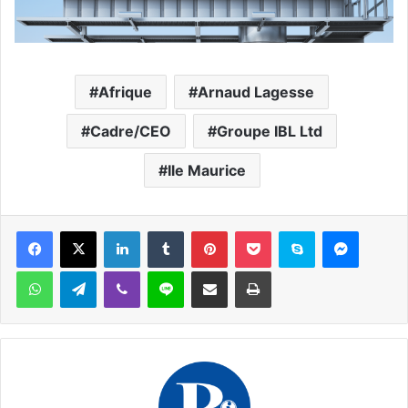
Afrique
Arnaud Lagesse
Cadre/CEO
Groupe IBL Ltd
Ile Maurice
Facebook
X
Linkedin
Tumblr
Pinterest
Pocket
Skype
Messen
WhatsApp
Telegram
Viber
Ligne
Partager par email
Imprimer