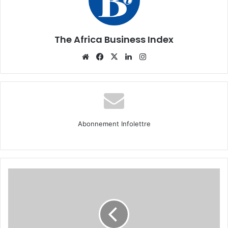
The Africa Business Index
Website
Facebook
X
Linkedin
Instagram
Abonnement Infolettre
Le
groupe
chinois
Sunda,
qui
produits