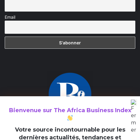
Email
Bienvenue sur
The Africa Business Index
The Africa Business Index est un média consacré à la valorisation
V
otre source incontournable pour les
des initiatives entrepreneuriales en Afrique et au sein de la
dernières actualités, tendances et