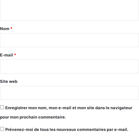
n
t
a
Nom
*
i
r
e
E-mail
*
*
Site web
Enregistrer mon nom, mon e-mail et mon site dans le navigateur
pour mon prochain commentaire.
Prévenez-moi de tous les nouveaux commentaires par e-mail.