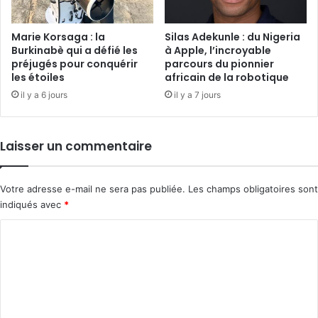
Marie Korsaga : la
Silas Adekunle : du Nigeria
Burkinabè qui a défié les
à Apple, l’incroyable
préjugés pour conquérir
parcours du pionnier
les étoiles
africain de la robotique
il y a 6 jours
il y a 7 jours
Laisser un commentaire
Votre adresse e-mail ne sera pas publiée.
Les champs obligatoires sont
indiqués avec
*
C
o
m
m
e