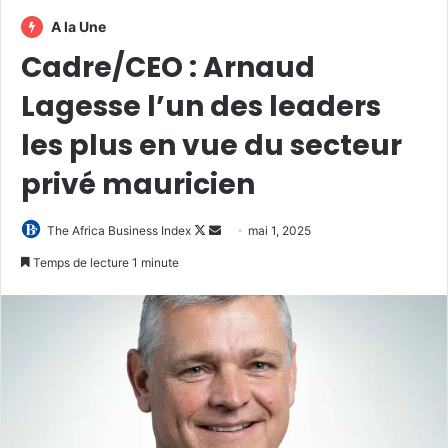
A la Une
Cadre/CEO : Arnaud
Lagesse l’un des leaders
les plus en vue du secteur
privé mauricien
Follow
Envoyer
The Africa Business Index
mai 1, 2025
on
un
Temps de lecture 1 minute
X
courriel