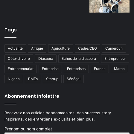
Tags
Actualité
Afrique
Agriculture
Cadre/CEO
Cameroun
Côte-d'ivoire
Diaspora
Echos de la diaspora
Entrepreneur
Entrepreneuriat
Entreprise
Entreprises
France
Maroc
Nigeria
PMEs
Startup
Sénégal
Abonnement Infolettre
Recevrez nos articles hebdomadaires, des success story
inspirants, des entretiens exclusifs et bien plus.
Prénom ou nom complet