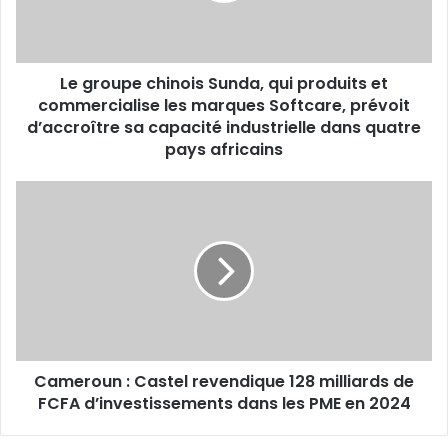
et
commercialise
les
Le groupe chinois Sunda, qui produits et
marques
Softcare,
commercialise les marques Softcare, prévoit
prévoit
d’accroître sa capacité industrielle dans quatre
d’accroître
pays africains
sa
capacité
Cameroun
industrielle
:
dans
Castel
quatre
revendique
pays
128
africains
milliards
de
FCFA
d’investissements
Cameroun : Castel revendique 128 milliards de
dans
les
FCFA d’investissements dans les PME en 2024
PME
en