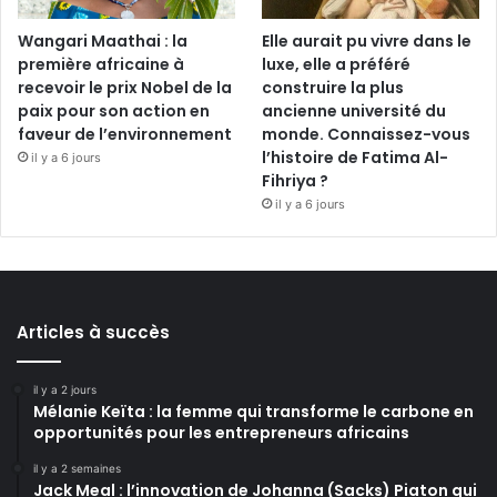
Wangari Maathai : la
Elle aurait pu vivre dans le
première africaine à
luxe, elle a préféré
recevoir le prix Nobel de la
construire la plus
paix pour son action en
ancienne université du
faveur de l’environnement
monde. Connaissez-vous
l’histoire de Fatima Al-
il y a 6 jours
Fihriya ?
il y a 6 jours
Articles à succès
il y a 2 jours
Mélanie Keïta : la femme qui transforme le carbone en
opportunités pour les entrepreneurs africains
il y a 2 semaines
Jack Meal : l’innovation de Johanna (Sacks) Piaton qui