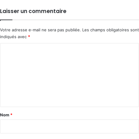
Laisser un commentaire
Votre adresse e-mail ne sera pas publiée.
Les champs obligatoires sont
indiqués avec
*
C
o
m
m
e
n
t
a
Nom
*
i
r