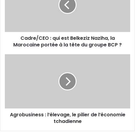
Naziha,
la
Marocaine
portée
à
Cadre/CEO : qui est Belkeziz Naziha, la
la
tête
Marocaine portée à la tête du groupe BCP ?
du
groupe
Agrobusiness :
BCP ?
l’élevage,
le
pilier
de
l’économie
tchadienne
Agrobusiness : l’élevage, le pilier de l’économie
tchadienne