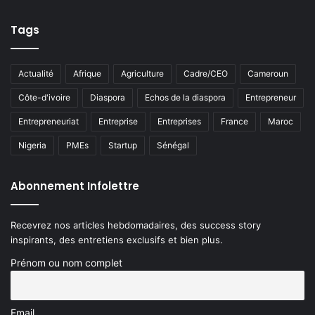
Tags
Actualité
Afrique
Agriculture
Cadre/CEO
Cameroun
Côte-d'ivoire
Diaspora
Echos de la diaspora
Entrepreneur
Entrepreneuriat
Entreprise
Entreprises
France
Maroc
Nigeria
PMEs
Startup
Sénégal
Abonnement Infolettre
Recevrez nos articles hebdomadaires, des success story
inspirants, des entretiens exclusifs et bien plus.
Prénom ou nom complet
Email