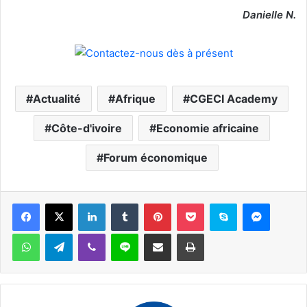
Danielle N.
Actualité
Afrique
CGECI Academy
Côte-d'ivoire
Economie africaine
Forum économique
Facebook
X
Linkedin
Tumblr
Pinterest
Pocket
Skype
Messen
WhatsApp
Telegram
Viber
Ligne
Partager par email
Imprimer