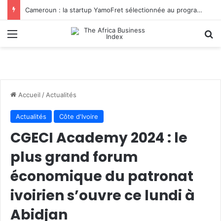
Cameroun : la startup YamoFret sélectionnée au programme HEC Challenge+ Afrique pour accélérer la transformation du fret en Afrique centrale
Menu
R
Accueil
/
Actualités
Actualités
Côte d'Ivoire
CGECI Academy 2024 : le
plus grand forum
économique du patronat
ivoirien s’ouvre ce lundi à
Abidjan