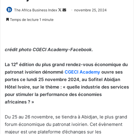
Follow
Envoyer
The Africa Business Index
novembre 25, 2024
on
un
Temps de lecture 1 minute
X
courriel
crédit photo CGECI Academy-Facebook.
e
La 12
édition du plus grand rendez-vous économique du
patronat ivoirien dénommé
CGECI Academy
ouvre ses
portes ce lundi 25 novembre 2024, au Sofitel Abidjan
Hôtel Ivoire, sur le thème : « quelle industrie des services
pour stimuler la performance des économies
africaines ? »
Du 25 au 26 novembre, se tiendra à Abidjan, le plus grand
forum économique du patronat ivoirien. Cet évènement
majeur est une plateforme d’échanges sur les