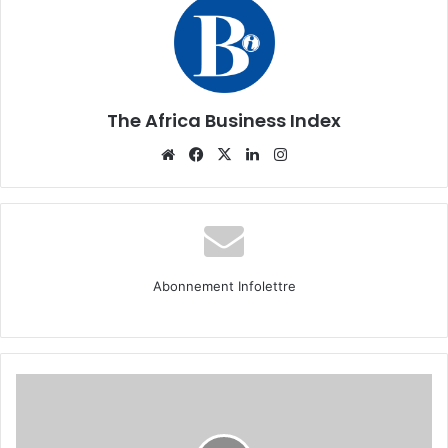
The Africa Business Index
Website
Facebook
X
Linkedin
Instagram
Abonnement Infolettre
Cadre/CEO :
qui
est
Belkeziz