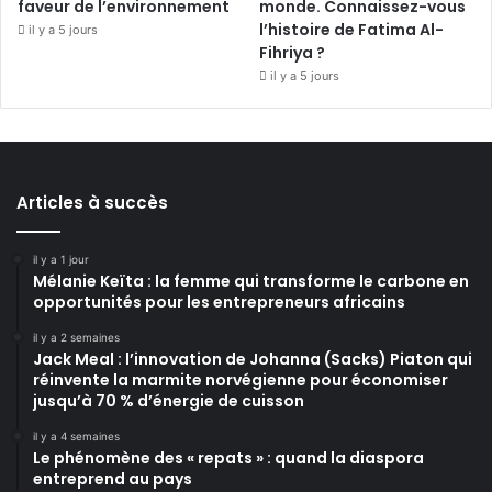
faveur de l’environnement
monde. Connaissez-vous
l’histoire de Fatima Al-
il y a 5 jours
Fihriya ?
il y a 5 jours
Articles à succès
il y a 1 jour
Mélanie Keïta : la femme qui transforme le carbone en
opportunités pour les entrepreneurs africains
il y a 2 semaines
Jack Meal : l’innovation de Johanna (Sacks) Piaton qui
réinvente la marmite norvégienne pour économiser
jusqu’à 70 % d’énergie de cuisson
il y a 4 semaines
Le phénomène des « repats » : quand la diaspora
entreprend au pays