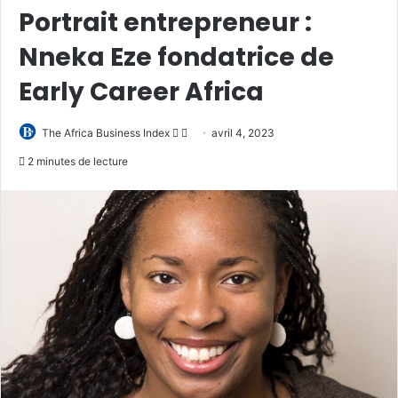
Portrait entrepreneur :
Nneka Eze fondatrice de
Early Career Africa
Follow
Envoyer
The Africa Business Index
avril 4, 2023
on
un
2 minutes de lecture
X
courriel