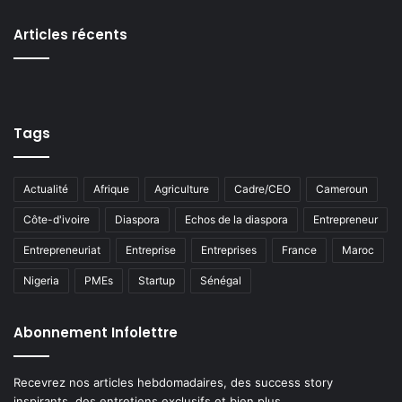
Articles récents
Tags
Actualité
Afrique
Agriculture
Cadre/CEO
Cameroun
Côte-d'ivoire
Diaspora
Echos de la diaspora
Entrepreneur
Entrepreneuriat
Entreprise
Entreprises
France
Maroc
Nigeria
PMEs
Startup
Sénégal
Abonnement Infolettre
Recevrez nos articles hebdomadaires, des success story
inspirants, des entretiens exclusifs et bien plus.