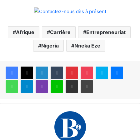
Afrique
Carrière
Entrepreneuriat
Nigeria
Nneka Eze
Facebook
X
Linkedin
Tumblr
Pinterest
Pocket
Skype
Messen
WhatsApp
Telegram
Viber
Ligne
Partager par email
Imprimer