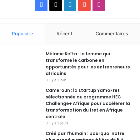
Facebook
X
Linkedin
YouTube
Instagram
Populaire
Récent
Commentaires
Mélanie Keïta : la femme qui
transforme le carbone en
opportunités pour les entrepreneurs
africains
il y a 1 jour
Cameroun : la startup YamoFret
sélectionnée au programme HEC
Challenge+ Afrique pour accélérer la
transformation du fret en Afrique
centrale
il y a 3 jours
Créé par l’humain : pourquoi notre
plus grand avantage à l’ère de l’IA