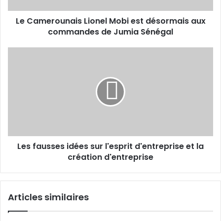
de
Le Camerounais Lionel Mobi est désormais aux
Jumia
Sénégal
commandes de Jumia Sénégal
Les
fausses
idées
sur
l'esprit
d'entreprise
et
la
création
Les fausses idées sur l'esprit d'entreprise et la
d'entreprise
création d'entreprise
Articles similaires