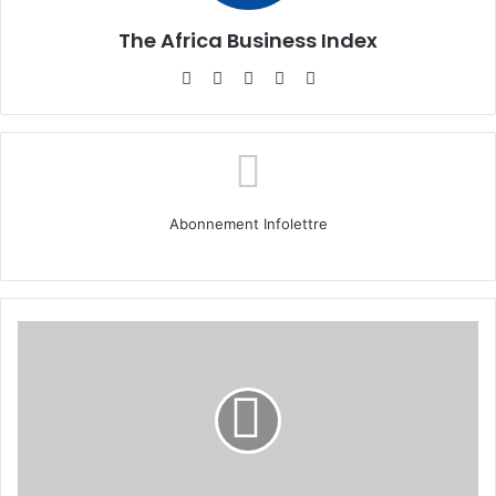
The Africa Business Index
Website
Facebook
X
Linkedin
Instagram
Abonnement Infolettre
Le
Camerounais
Lionel
Mobi
est
désormais
aux
commandes