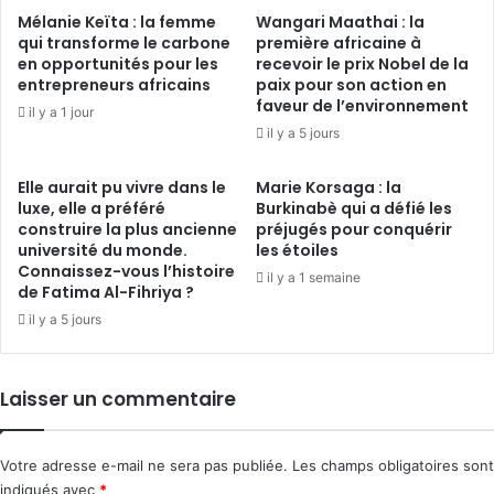
Mélanie Keïta : la femme
Wangari Maathai : la
qui transforme le carbone
première africaine à
en opportunités pour les
recevoir le prix Nobel de la
entrepreneurs africains
paix pour son action en
faveur de l’environnement
il y a 1 jour
il y a 5 jours
Elle aurait pu vivre dans le
Marie Korsaga : la
luxe, elle a préféré
Burkinabè qui a défié les
construire la plus ancienne
préjugés pour conquérir
université du monde.
les étoiles
Connaissez-vous l’histoire
il y a 1 semaine
de Fatima Al-Fihriya ?
il y a 5 jours
Laisser un commentaire
Votre adresse e-mail ne sera pas publiée.
Les champs obligatoires sont
indiqués avec
*