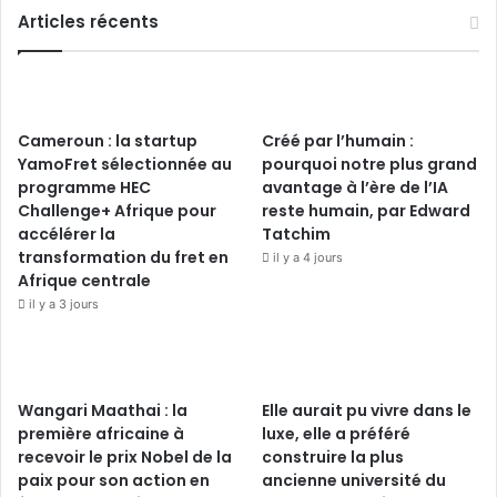
Articles récents
Cameroun : la startup
Créé par l’humain :
YamoFret sélectionnée au
pourquoi notre plus grand
programme HEC
avantage à l’ère de l’IA
Challenge+ Afrique pour
reste humain, par Edward
accélérer la
Tatchim
transformation du fret en
il y a 4 jours
Afrique centrale
il y a 3 jours
Wangari Maathai : la
Elle aurait pu vivre dans le
première africaine à
luxe, elle a préféré
recevoir le prix Nobel de la
construire la plus
paix pour son action en
ancienne université du