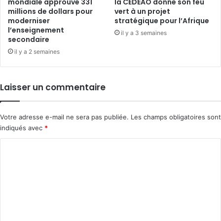
mondiale approuve 331
la CEDEAO donne son feu
millions de dollars pour
vert à un projet
moderniser
stratégique pour l’Afrique
l’enseignement
il y a 3 semaines
secondaire
il y a 2 semaines
Laisser un commentaire
Votre adresse e-mail ne sera pas publiée.
Les champs obligatoires sont
indiqués avec
*
C
o
m
m
e
n