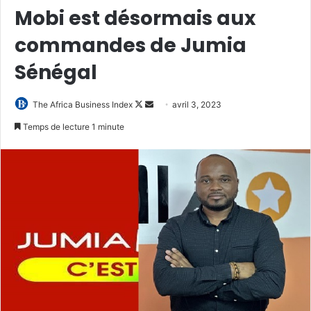
Mobi est désormais aux
commandes de Jumia
Sénégal
Follow
Envoyer
The Africa Business Index
avril 3, 2023
on
un
Temps de lecture 1 minute
X
courriel