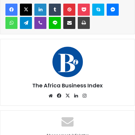
Facebook
X
Linkedin
Tumblr
Pinterest
Pocket
Skype
Messen
WhatsApp
Telegram
Viber
Ligne
Partager par email
Imprimer
The Africa Business Index
Website
Facebook
X
Linkedin
Instagram