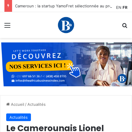
Cameroun : la startup YamoFret sélectionnée au programme HEC Challenge+ Afrique pour accélérer la transformation du fret en Afrique centrale
EN
FR
Menu
R
Accueil
/
Actualités
Actualités
Le Camerounais Lionel