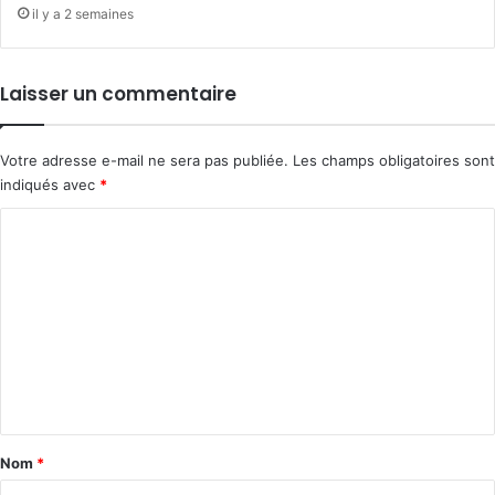
il y a 2 semaines
Laisser un commentaire
Votre adresse e-mail ne sera pas publiée.
Les champs obligatoires sont
indiqués avec
*
C
o
m
m
e
n
t
a
Nom
*
i