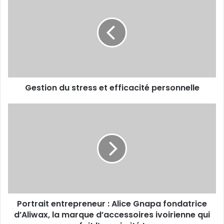
du
stress
et
efficacité
personnelle
Gestion du stress et efficacité personnelle
Portrait
entrepreneur :
Alice
Gnapa
fondatrice
d’Aliwax,
la
marque
d’accessoires
Portrait entrepreneur : Alice Gnapa fondatrice
ivoirienne
qui
d’Aliwax, la marque d’accessoires ivoirienne qui
fait