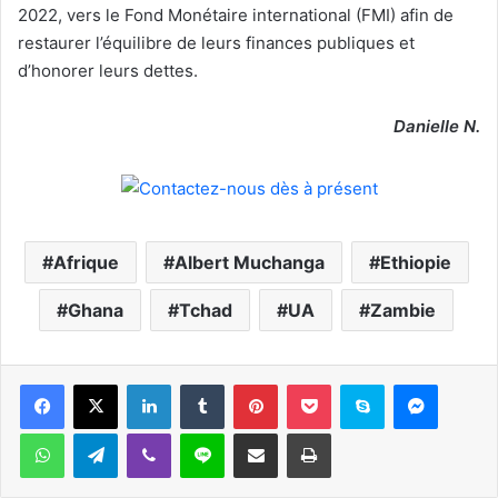
2022, vers le Fond Monétaire international (FMI) afin de
restaurer l’équilibre de leurs finances publiques et
d’honorer leurs dettes.
Danielle N.
Afrique
Albert Muchanga
Ethiopie
Ghana
Tchad
UA
Zambie
Facebook
X
Linkedin
Tumblr
Pinterest
Pocket
Skype
Messen
WhatsApp
Telegram
Viber
Ligne
Partager par email
Imprimer