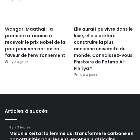
Wangari Maathai : la
Elle aurait pu vivre dans le
première africaine à
luxe, elle a préféré
recevoir le prix Nobel de la
construire la plus
paix pour son action en
ancienne université du
faveur de l’environnement
monde. Connaissez-vous
l’histoire de Fatima Al-
il y a 4 jours
Fihriya ?
il y a 4 jours
Articles à succès
il y a 3 heures
Mélanie Keïta : la femme qui transforme le carbone en
opportunités pour les entrepreneurs africains