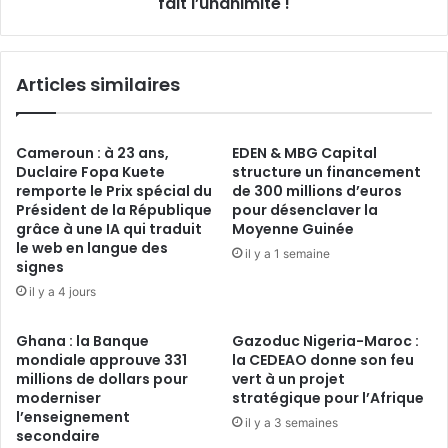
fait l’unanimité !
l’unanimité !
Articles similaires
Cameroun : à 23 ans,
EDEN & MBG Capital
Duclaire Fopa Kuete
structure un financement
remporte le Prix spécial du
de 300 millions d’euros
Président de la République
pour désenclaver la
grâce à une IA qui traduit
Moyenne Guinée
le web en langue des
il y a 1 semaine
signes
il y a 4 jours
Ghana : la Banque
Gazoduc Nigeria-Maroc :
mondiale approuve 331
la CEDEAO donne son feu
millions de dollars pour
vert à un projet
moderniser
stratégique pour l’Afrique
l’enseignement
il y a 3 semaines
secondaire