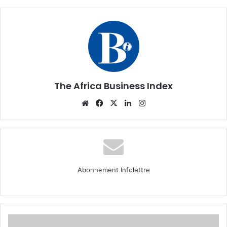
The Africa Business Index
Website
Facebook
X
Linkedin
Instagram
Abonnement Infolettre
Gestion