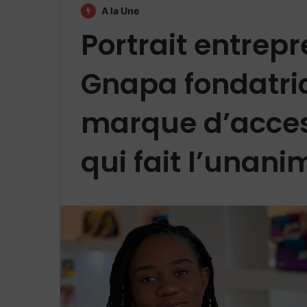
A la Une
Portrait entrepr
Gnapa fondatric
marque d’access
qui fait l’unanim