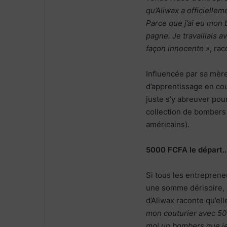
qu’Aliwax a officiellem
Parce que j’ai eu mon b
pagne. Je travaillais a
façon innocente »
, ra
Influencée par sa mère
d’apprentissage en cou
juste s’y abreuver pou
collection de bombers
américains).
5000 FCFA le départ
Si tous les entreprene
une somme dérisoire, A
d’Aliwax raconte qu’e
mon couturier avec 5000
moi un bombers que je v