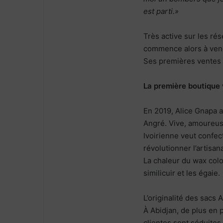
est parti.»
Très active sur les rés
commence alors à vend
Ses premières ventes 
La première boutique v
En 2019, Alice Gnapa 
Angré. Vive, amoureuse
Ivoirienne veut confect
révolutionner l’artisan
La chaleur du wax color
similicuir et les égaie.
L’originalité des sacs A
À Abidjan, de plus en 
clientes sont séduites