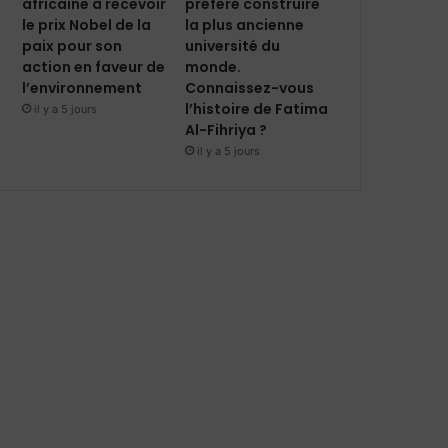
africaine à recevoir
préféré construire
le prix Nobel de la
la plus ancienne
paix pour son
université du
action en faveur de
monde.
l’environnement
Connaissez-vous
l’histoire de Fatima
il y a 5 jours
Al-Fihriya ?
il y a 5 jours