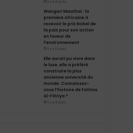
il y a 4 jours
Wangari Maathai : la
première africaine à
recevoir le prix Nobel de
la paix pour son action
en faveur de
l’environnement
il y a 5 jours
Elle aurait pu vivre dans
le luxe, elle a préféré
construire la plus
ancienne université du
monde. Connaissez-
vous l’histoire de Fatima
Al-Fihriya ?
il y a 5 jours