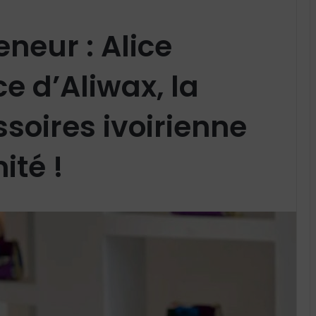
eneur : Alice
e d’Aliwax, la
oires ivoirienne
ité !