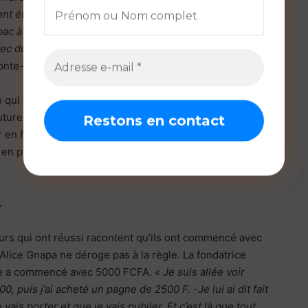
ent été lancé, mais je travaillais déjà depuis longtemps.
ac à 16-17 ans mais avant ça je travaillais déjà le
vec du coton, je tricotais des sacs, des pochettes de
conte-elle dans une interview.
 qui collectionne le pagne africain, et ses années
ture avant l’obtention de son baccalauréat, Alice va
r en faire sa passion. Elle lance sa marque avec une
 en pagne (blouson inspiré de celui des bombardiers
…
urs qui ont réussi racontent qu’ils ont commencé avec
lice Gnapa ne déroge pas à la règle. La fondatrice
lle a commencé avec 5000 FCFA.
« Je suis allée voir
, puis j’ai acheté un pagne de 2500 F. -Je lui ai dit fait
ais porter et que je vais publier. Et c’est là que tout