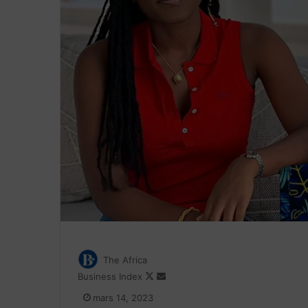
The Africa
Follow
Envoyer
Business Index
on
un
mars 14, 2023
X
courriel