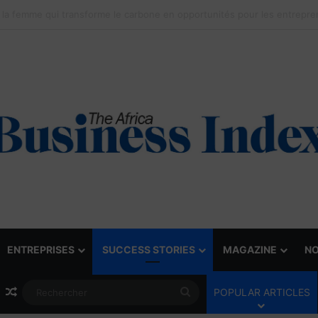
ENTREPRISES
SUCCESS STORIES
MAGAZINE
NO
Article Aléatoire
Rechercher
POPULAR ARTICLES