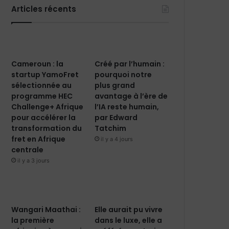
Articles récents
Cameroun : la
Créé par l’humain :
startup YamoFret
pourquoi notre
sélectionnée au
plus grand
programme HEC
avantage à l’ère de
Challenge+ Afrique
l’IA reste humain,
pour accélérer la
par Edward
transformation du
Tatchim
fret en Afrique
il y a 4 jours
centrale
il y a 3 jours
Wangari Maathai :
Elle aurait pu vivre
la première
dans le luxe, elle a