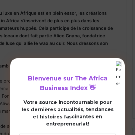
 luxe en Afrique est en plein essor, les créations
 Africa s’inscrivent de plus en plus dans les
mateurs huppés. Cela participe de la croissance de
 locaux dont fait partie Alice Gnapa, fondatrice
e luxe qui allie le wax au cuir. Nous dressons son
t ambitieuse…
Bienvenue sur
The Africa
le ordinaire dissimule son caractère futé d’une chef
Business Index
👋
ement 24 ans et est à la tête d’un business qui fait de
es. Fondatrice d’une entreprise de maroquinerie de luxe
V
otre source incontournable pour
: Aliwax, Alice Gnapa est diplômée en communication
les dernières actualités, tendances
s marques.
et histoires fascinantes en
entrepreneuriat!
 de son baccalauréat à l’âge de 17 ans, que lui est
endre, de monter sa propre entreprise.
« C’est à 17 ans