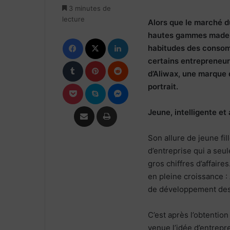
3 minutes de
lecture
Alors que le marché du
hautes gammes made in
Facebook
X
Linkedin
habitudes des consom
certains entrepreneurs
Tumblr
Pinterest
Reddit
d’Aliwax, une marque d
Pocket
Skype
Messenger
portrait.
Partager par email
Imprimer
Jeune, intelligente e
Son allure de jeune fil
d’entreprise qui a seul
gros chiffres d’affair
en pleine croissance 
de développement de
C’est après l’obtention
venue l’idée d’entrepr