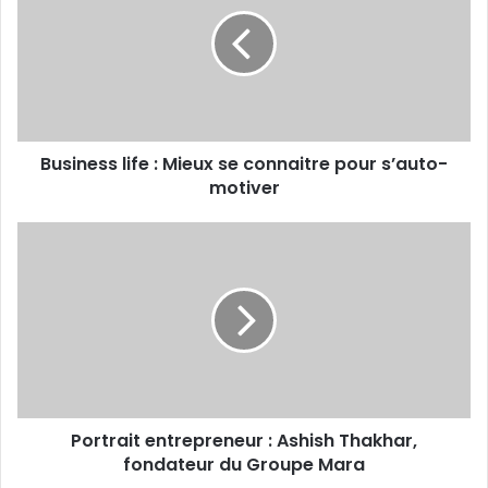
Mieux
se
connaitre
pour
s’auto-
motiver
Business life : Mieux se connaitre pour s’auto-
motiver
Portrait
entrepreneur :
Ashish
Thakhar,
fondateur
du
Groupe
Mara
Portrait entrepreneur : Ashish Thakhar,
fondateur du Groupe Mara