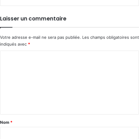
Laisser un commentaire
Votre adresse e-mail ne sera pas publiée.
Les champs obligatoires sont
indiqués avec
*
C
o
m
m
e
n
t
a
Nom
*
i
r