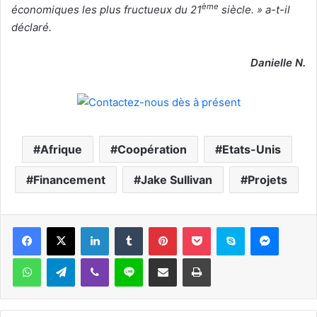
ème
économiques les plus fructueux du 21
siècle. » a-t-il
déclaré.
Danielle N.
Afrique
Coopération
Etats-Unis
Financement
Jake Sullivan
Projets
Facebook
X
Linkedin
Tumblr
Pinterest
Pocket
Skype
Messen
WhatsApp
Telegram
Viber
Ligne
Partager par email
Imprimer