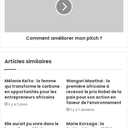
en
pitch ?
Afrique
Comment améliorer mon pitch ?
Articles similaires
Mélanie Keïta : la femme
Wangari Maathai : la
qui transforme le carbone
première africaine à
en opportunités pour les
recevoir le prix Nobel de la
entrepreneurs africains
paix pour son action en
faveur de l’environnement
il y a 3 jours
il y a 1 semaine
Elle aurait pu vivre dans le
Marie Korsaga : la