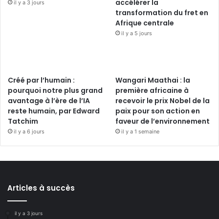
accélérer la
il y a 3 jours
transformation du fret en
Afrique centrale
il y a 5 jours
Créé par l’humain :
Wangari Maathai : la
pourquoi notre plus grand
première africaine à
avantage à l’ère de l’IA
recevoir le prix Nobel de la
reste humain, par Edward
paix pour son action en
Tatchim
faveur de l’environnement
il y a 6 jours
il y a 1 semaine
Articles à succès
il y a 3 jours