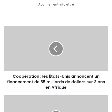
Abonnement Infolettre
Coopération
:
les
États-
Unis
annoncent
un
financement
de
Coopération : les États-Unis annoncent un
55
milliards
financement de 55 milliards de dollars sur 3 ans
de
en Afrique
dollars
sur
Comment
3
améliorer
ans
mon