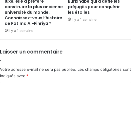
luxe, elle a préféré
Burkinabè qui a défié les
construire la plus ancienne
préjugés pour conquérir
université du monde.
les étoiles
Connaissez-vous l’histoire
il y a 1 semaine
de Fatima Al-Fihriya ?
il y a 1 semaine
Laisser un commentaire
Votre adresse e-mail ne sera pas publiée.
Les champs obligatoires sont
indiqués avec
*
C
o
m
m
e
n