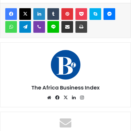
Facebook
X
Linkedin
Tumblr
Pinterest
Pocket
Skype
Messen
WhatsApp
Telegram
Viber
Ligne
Partager par email
Imprimer
The Africa Business Index
Website
Facebook
X
Linkedin
Instagram