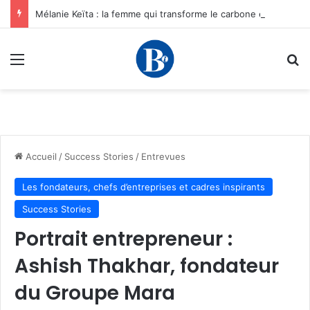
Mélanie Keïta : la femme qui transforme le carbone en opportunités pour les entrepreneurs africains
Menu
R
Accueil
/
Success Stories
/
Entrevues
Les fondateurs, chefs d’entreprises et cadres inspirants
Success Stories
Portrait entrepreneur :
Ashish Thakhar, fondateur
du Groupe Mara