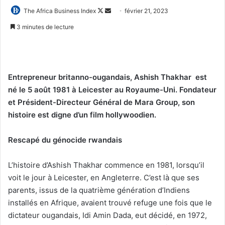
Follow
Envoyer
The Africa Business Index
février 21, 2023
on
un
3 minutes de lecture
X
courriel
Entrepreneur britanno-ougandais, Ashish Thakhar est
né le 5 août 1981 à Leicester au Royaume-Uni. Fondateur
et Président-Directeur Général de Mara Group, son
histoire est digne d’un film hollywoodien.
Rescapé du génocide rwandais
L’histoire d’Ashish Thakhar commence en 1981, lorsqu’il
voit le jour à Leicester, en Angleterre. C’est là que ses
parents, issus de la quatrième génération d’Indiens
installés en Afrique, avaient trouvé refuge une fois que le
dictateur ougandais, Idi Amin Dada, eut décidé, en 1972,