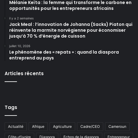
Mélanie Keïta : la femme qui transforme le carbone en
opportunités pour les entrepreneurs africains
il y a 2 semaines
Jack Meal : l’innovation de Johanna (Sacks) Piaton qui
réinvente la marmite norvégienne pour économiser
jusqu’à 70 % d’énergie de cuisson
juillet 10, 2026
Le phénomène des « repats » : quand la diaspora
entreprend au pays
Articles récents
Tags
Actualité
Afrique
Agriculture
Cadre/CEO
Cameroun
Côte-d'ivoire
Diaspora
Echos de la diaspora
Entrepreneur