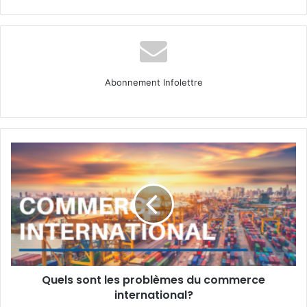
Abonnement Infolettre
Quels
sont
les
problèmes
du
commerce
international?
Quels sont les problèmes du commerce
international?