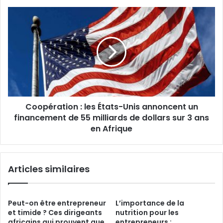
Coopération
:
les
États-
Unis
annoncent
un
financement
de
Coopération : les États-Unis annoncent un
55
milliards
financement de 55 milliards de dollars sur 3 ans
de
en Afrique
dollars
sur
3
Articles similaires
ans
en
Afrique
Peut-on être entrepreneur
L’importance de la
et timide ? Ces dirigeants
nutrition pour les
africains qui prouvent que
entrepreneurs :