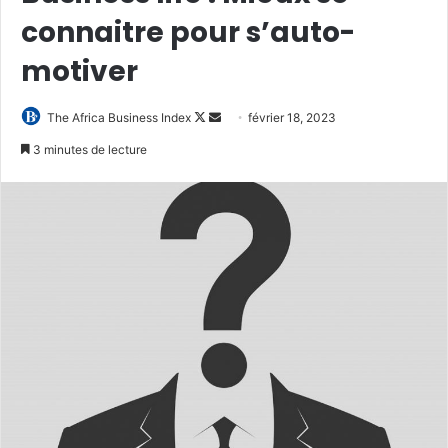
connaitre pour s’auto-
motiver
Follow
Envoyer
The Africa Business Index
février 18, 2023
on
un
3 minutes de lecture
X
courriel