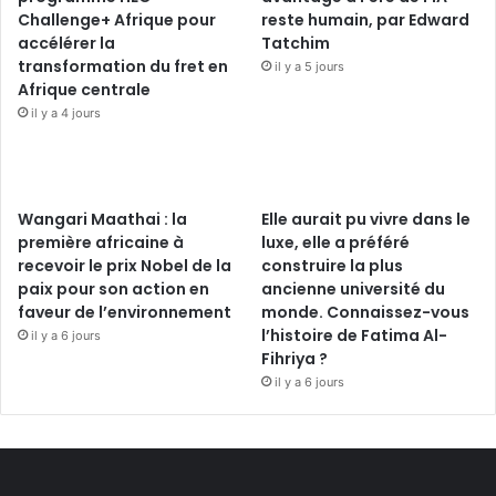
Challenge+ Afrique pour
reste humain, par Edward
accélérer la
Tatchim
transformation du fret en
il y a 5 jours
Afrique centrale
il y a 4 jours
Wangari Maathai : la
Elle aurait pu vivre dans le
première africaine à
luxe, elle a préféré
recevoir le prix Nobel de la
construire la plus
paix pour son action en
ancienne université du
faveur de l’environnement
monde. Connaissez-vous
l’histoire de Fatima Al-
il y a 6 jours
Fihriya ?
il y a 6 jours