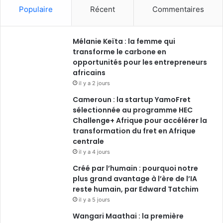
c
n
u
s
Populaire
Récent
Commentaires
e
k
T
t
Mélanie Keïta : la femme qui
b
e
u
a
transforme le carbone en
o
opportunités pour les entrepreneurs
d
b
g
africains
o
i
e
r
il y a 2 jours
Cameroun : la startup YamoFret
k
n
a
sélectionnée au programme HEC
Challenge+ Afrique pour accélérer la
m
transformation du fret en Afrique
centrale
il y a 4 jours
Créé par l’humain : pourquoi notre
plus grand avantage à l’ère de l’IA
reste humain, par Edward Tatchim
il y a 5 jours
Wangari Maathai : la première