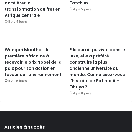
accélérer la
Tatchim
transformation du fret en
il y a 5 jours
Afrique centrale
il y a 4 jours
Wangari Maathai : la
Elle aurait pu vivre dans le
première africaine à
luxe, elle a préféré
recevoir le prix Nobel de la
construire la plus
paix pour son action en
ancienne université du
faveur de l’environnement
monde. Connaissez-vous
l’histoire de Fatima Al-
il y a 6 jours
Fihriya ?
il y a 6 jours
Articles à succès