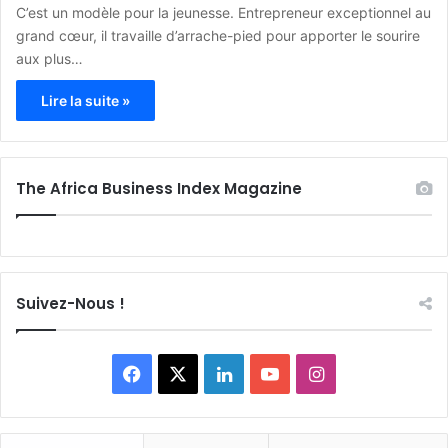
C’est un modèle pour la jeunesse. Entrepreneur exceptionnel au
grand cœur, il travaille d’arrache-pied pour apporter le sourire
aux plus…
Lire la suite »
The Africa Business Index Magazine
Suivez-Nous !
F
X
L
Y
I
a
i
o
n