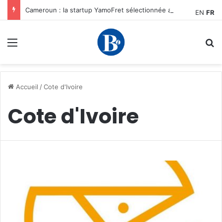
Cameroun : la startup YamoFret sélectionnée au programme HEC Challenge+ Afrique pour accélérer la transformation du fret en Afrique centrale
EN
FR
Menu
R
Accueil
/
Cote d'Ivoire
Cote d'Ivoire