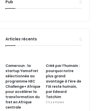
Pub
Articles récents
Cameroun : la
Créé par l’humain :
startup YamoFret
pourquoi notre
sélectionnée au
plus grand
programme HEC
avantage à l’ère de
Challenge+ Afrique
l’IA reste humain,
pour accélérer la
par Edward
transformation du
Tatchim
fret en Afrique
il y a 4 jours
centrale