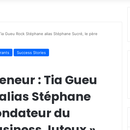
 Tia Gueu Rock Stéphane alias Stéphane Sucré, le père
irants
Success Stories
reneur : Tia Gueu
alias Stéphane
fondateur du
usiness Juteux »