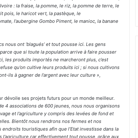
’Ivoire : la fraise, la pomme, le riz, la pomme de terre, le
tit pois, le haricot vert, la pastèque, le
omate, l’aubergine Gombo Piment, le manioc, la banane
cs nous ont ‘blagués’ et tout pousse ici. Les gens
arce que si toute la population arrive à faire pousser
ci, les produits importés ne marcheront plus, c’est
use qu’on cultive leurs produits ici ; si nous cultivons
nt-ils à gagner de l’argent avec leur culture »
,
eur dévoile ses projets futurs pour un monde meilleur.
 de 4 associations de 600 jeunes, nous nous organisons
evage et l’agriculture y compris des levées de fond et
elles. Bientôt nous rendrons nos fermes et nos
endroits touristiques afin que l’Etat investisse dans la
 l’agriculture car effectivement tout pousse, grâce aux