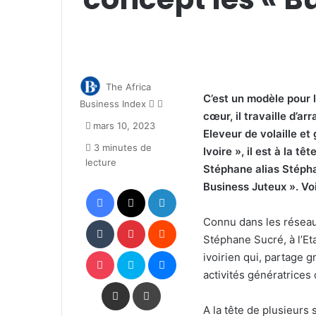
The Africa
C’est un modèle pour 
Follow
Envoyer
Business Index
cœur, il travaille d’a
on
un
mars 10, 2023
X
courriel
Eleveur de volaille e
3 minutes de
Ivoire », il est à la t
lecture
Stéphane
alias Stéph
Business Juteux ». Voi
Facebook
X
Linkedin
Tumblr
Pinterest
Reddit
Connu dans les réseau
Stéphane Sucré, à l’Et
Pocket
Skype
Messenger
ivoirien qui, partage 
activités génératrices
Partager par email
Imprimer
A la tête de plusieurs 