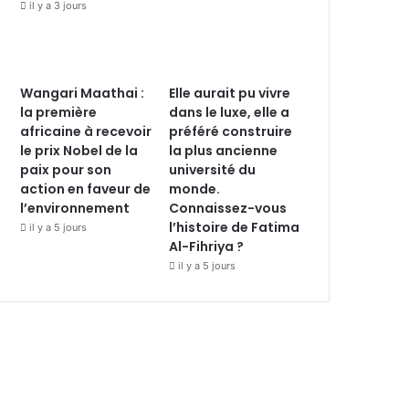
il y a 3 jours
Wangari Maathai :
Elle aurait pu vivre
la première
dans le luxe, elle a
africaine à recevoir
préféré construire
le prix Nobel de la
la plus ancienne
paix pour son
université du
action en faveur de
monde.
l’environnement
Connaissez-vous
l’histoire de Fatima
il y a 5 jours
Al-Fihriya ?
il y a 5 jours