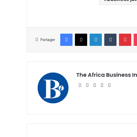
Facebook
X
Linkedin
Tumblr
Pin
Partager
The Africa Business I
Website
Facebook
X
Linkedin
Instagram