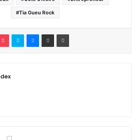
Tia Gueu Rock
terest
Pocket
Skype
Messenger
Partager par email
Imprimer
ndex