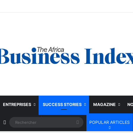
ENTREPRISES
SUCCESS STORIES
MAGAZINE
NO
Article Aléatoire
Rechercher
POPULAR ARTICLES