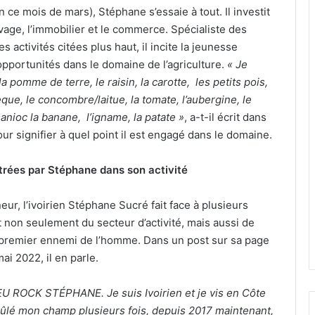
 ce mois de mars), Stéphane s’essaie à tout. Il investit
levage, l’immobilier et le commerce. Spécialiste des
s activités citées plus haut, il incite la jeunesse
 opportunités dans le domaine de l’agriculture.
« Je
, la pomme de terre, le raisin, la carotte, les petits pois,
tèque, le concombre/laitue, la tomate, l’aubergine, le
anioc la banane, l’igname, la patate »
, a-t-il écrit dans
ur signifier à quel point il est engagé dans le domaine.
ntrées par Stéphane dans son activité
r, l’ivoirien Stéphane Sucré fait face à plusieurs
t non seulement du secteur d’activité, mais aussi de
e premier ennemi de l’homme. Dans un post sur sa page
i 2022, il en parle.
EU ROCK STÉPHANE. Je suis Ivoirien et je vis en Côte
brûlé mon champ plusieurs fois, depuis 2017 maintenant,