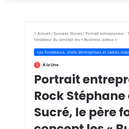
Accueil
/
Success Stories
/
Portrait entrepreneur :
fondateur du concept les « Business Juteux »
Les fondateurs, chefs d’entreprises et cadres insp
A la Une
Portrait entrep
Rock Stéphane 
Sucré, le père 
concept les « B