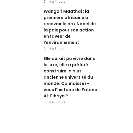
il y a 4 jours
Wangari Maathai : la
première africaine à
recevoir le prix Nobel de
la paix pour son action
en faveur de
l’environnement
il y a 5 jours
Elle aurait pu vivre dans
le luxe, elle a préféré
construire la plus
ancienne université du
monde. Connaissez-
vous l’histoire de Fatima
Al-Fihriya ?
il y a 5 jours