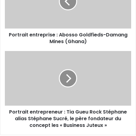
Damang
Mines
(Ghana)
Portrait entreprise : Abosso Goldfieds-Damang
Mines (Ghana)
Portrait
entrepreneur
:
Tia
Gueu
Rock
Stéphane
alias
Stéphane
Portrait entrepreneur : Tia Gueu Rock Stéphane
Sucré,
le
alias Stéphane Sucré, le père fondateur du
père
concept les « Business Juteux »
fondateur