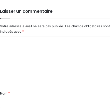
Laisser un commentaire
Votre adresse e-mail ne sera pas publiée.
Les champs obligatoires sont
indiqués avec
*
C
o
m
m
e
n
t
a
Nom
*
i
r