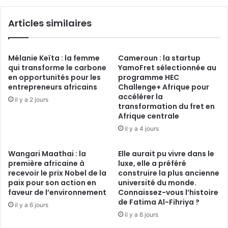
du
concept
Articles similaires
les
« Business
Juteux »
Mélanie Keïta : la femme
Cameroun : la startup
qui transforme le carbone
YamoFret sélectionnée au
en opportunités pour les
programme HEC
entrepreneurs africains
Challenge+ Afrique pour
accélérer la
il y a 2 jours
transformation du fret en
Afrique centrale
il y a 4 jours
Wangari Maathai : la
Elle aurait pu vivre dans le
première africaine à
luxe, elle a préféré
recevoir le prix Nobel de la
construire la plus ancienne
paix pour son action en
université du monde.
faveur de l’environnement
Connaissez-vous l’histoire
de Fatima Al-Fihriya ?
il y a 6 jours
il y a 6 jours