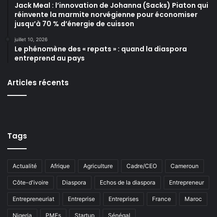
Jack Meal : l’innovation de Johanna (Sacks) Piaton qui
réinvente la marmite norvégienne pour économiser
jusqu’à 70 % d’énergie de cuisson
juillet 10, 2026
Le phénomène des « repats » : quand la diaspora
entreprend au pays
Articles récents
Tags
Actualité
Afrique
Agriculture
Cadre/CEO
Cameroun
Côte-d'ivoire
Diaspora
Echos de la diaspora
Entrepreneur
Entrepreneuriat
Entreprise
Entreprises
France
Maroc
Nigeria
PMEs
Startup
Sénégal