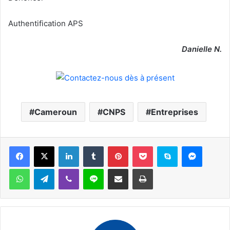
Authentification APS
Danielle N.
Cameroun
CNPS
Entreprises
Facebook
X
Linkedin
Tumblr
Pinterest
Pocket
Skype
Messen
WhatsApp
Telegram
Viber
Ligne
Partager par email
Imprimer