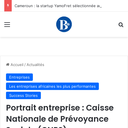
Cameroun : la startup YamoFret sélectionnée au programme HEC Challenge+ Afrique pour accélérer la transformation du fret en Afrique centrale
Menu
R
Accueil
/
Actualités
Entreprises
Les entreprises africaines les plus performantes
Success Stories
Portrait entreprise : Caisse
Nationale de Prévoyance