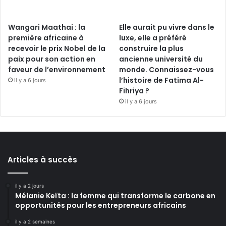
Wangari Maathai : la
Elle aurait pu vivre dans le
première africaine à
luxe, elle a préféré
recevoir le prix Nobel de la
construire la plus
paix pour son action en
ancienne université du
faveur de l’environnement
monde. Connaissez-vous
l’histoire de Fatima Al-
il y a 6 jours
Fihriya ?
il y a 6 jours
Articles à succès
il y a 2 jours
Mélanie Keïta : la femme qui transforme le carbone en
opportunités pour les entrepreneurs africains
il y a 2 semaines