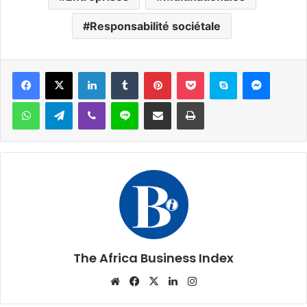
Responsabilité sociétale
Facebook
X
Linkedin
Tumblr
Pinterest
Pocket
Skype
Messen
WhatsApp
Telegram
Viber
Ligne
Partager par email
Imprimer
The Africa Business Index
Website
Facebook
X
Linkedin
Instagram