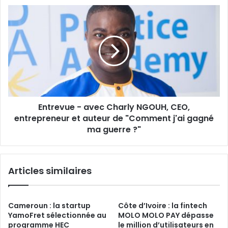
du
Entrevue
concept
-
les
avec
« Business
Charly
Juteux »
NGOUH,
CEO,
entrepreneur
et
auteur
Entrevue - avec Charly NGOUH, CEO,
de
"Comment
entrepreneur et auteur de "Comment j'ai gagné
j'ai
ma guerre ?"
gagné
ma
guerre
Articles similaires
?"
Cameroun : la startup
Côte d’Ivoire : la fintech
YamoFret sélectionnée au
MOLO MOLO PAY dépasse
programme HEC
le million d’utilisateurs en