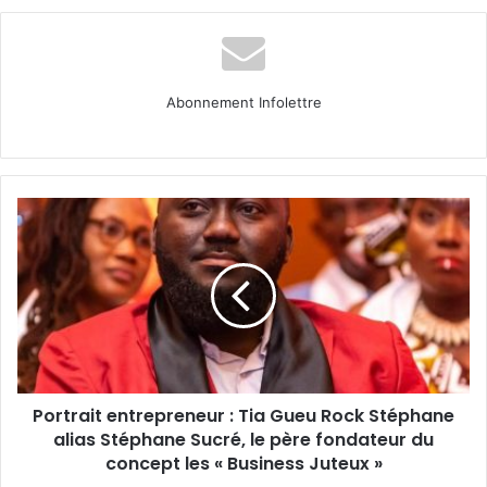
Abonnement Infolettre
Portrait
entrepreneur
:
Tia
Gueu
Rock
Stéphane
alias
Stéphane
Portrait entrepreneur : Tia Gueu Rock Stéphane
Sucré,
le
alias Stéphane Sucré, le père fondateur du
père
concept les « Business Juteux »
fondateur