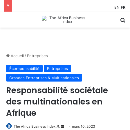
EN
FR
Menu
R
Accueil
/
Entreprises
Écoreponsabilité
Entreprises
Grandes Entreprises & Multinationales
Responsabilité sociétale
des multinationales en
Afrique
Follow
Envoyer
The Africa Business Index
mars 10, 2023