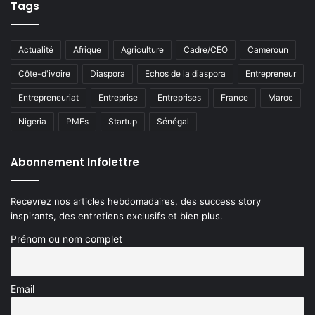
Tags
Actualité
Afrique
Agriculture
Cadre/CEO
Cameroun
Côte-d'ivoire
Diaspora
Echos de la diaspora
Entrepreneur
Entrepreneuriat
Entreprise
Entreprises
France
Maroc
Nigeria
PMEs
Startup
Sénégal
Abonnement Infolettre
Recevrez nos articles hebdomadaires, des success story
inspirants, des entretiens exclusifs et bien plus.
Prénom ou nom complet
Email