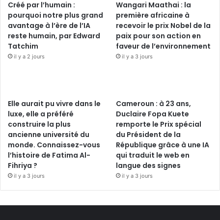
Créé par l’humain :
Wangari Maathai : la
pourquoi notre plus grand
première africaine à
avantage à l’ère de l’IA
recevoir le prix Nobel de la
reste humain, par Edward
paix pour son action en
Tatchim
faveur de l’environnement
il y a 2 jours
il y a 3 jours
Elle aurait pu vivre dans le
Cameroun : à 23 ans,
luxe, elle a préféré
Duclaire Fopa Kuete
construire la plus
remporte le Prix spécial
ancienne université du
du Président de la
monde. Connaissez-vous
République grâce à une IA
l’histoire de Fatima Al-
qui traduit le web en
Fihriya ?
langue des signes
il y a 3 jours
il y a 3 jours