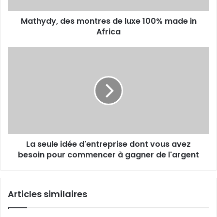
Africa
Mathydy, des montres de luxe 100% made in
Africa
La
seule
idée
d'entreprise
dont
vous
avez
besoin
pour
La seule idée d'entreprise dont vous avez
commencer
à
besoin pour commencer à gagner de l'argent
gagner
de
l'argent
Articles similaires