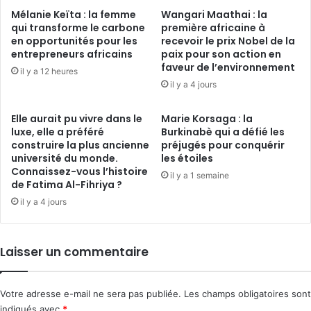
Mélanie Keïta : la femme
Wangari Maathai : la
qui transforme le carbone
première africaine à
en opportunités pour les
recevoir le prix Nobel de la
entrepreneurs africains
paix pour son action en
faveur de l’environnement
il y a 12 heures
il y a 4 jours
Elle aurait pu vivre dans le
Marie Korsaga : la
luxe, elle a préféré
Burkinabè qui a défié les
construire la plus ancienne
préjugés pour conquérir
université du monde.
les étoiles
Connaissez-vous l’histoire
il y a 1 semaine
de Fatima Al-Fihriya ?
il y a 4 jours
Laisser un commentaire
Votre adresse e-mail ne sera pas publiée.
Les champs obligatoires sont
indiqués avec
*