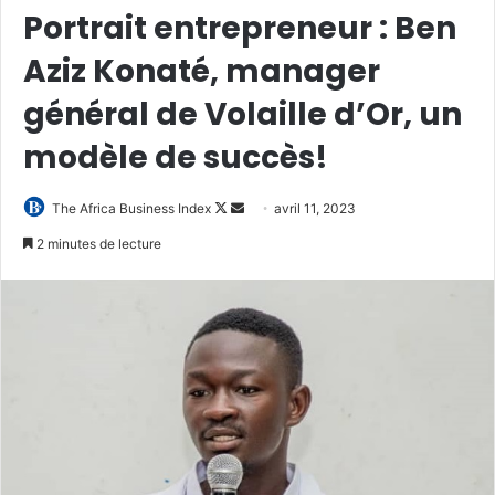
Portrait entrepreneur : Ben
Aziz Konaté, manager
général de Volaille d’Or, un
modèle de succès!
Follow
Envoyer
The Africa Business Index
avril 11, 2023
on
un
2 minutes de lecture
X
courriel