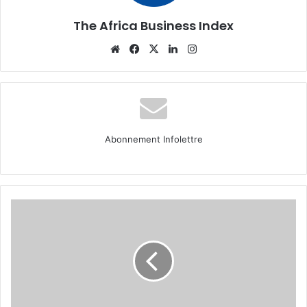
The Africa Business Index
Website
Facebook
X
Linkedin
Instagram
Abonnement Infolettre
Mathydy,
des
montres
de
luxe
100%
made
in