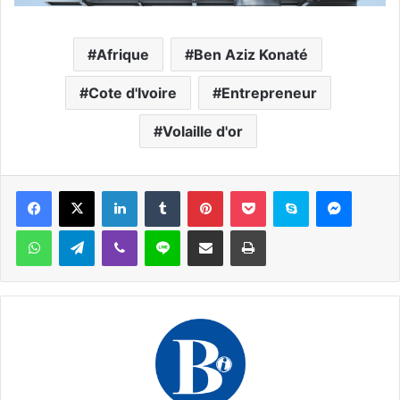
Afrique
Ben Aziz Konaté
Cote d'Ivoire
Entrepreneur
Volaille d'or
Facebook
X
Linkedin
Tumblr
Pinterest
Pocket
Skype
Messen
WhatsApp
Telegram
Viber
Ligne
Partager par email
Imprimer