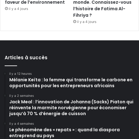
faveur de l’environnement
monde. Connaissez-vous
l’histoire de Fatima Al-
il y a 4 jours
Fihriya ?
il y a 4 jours
Articles à succès
il y a 12 heures
Mélanie Keïta : la femme qui transforme le carbone en
opportunités pour les entrepreneurs africains
il y a 2 semaines
Jack Meal : l’innovation de Johanna (Sacks) Piaton qui
réinvente la marmite norvégienne pour économiser
jusqu’à 70 % d’énergie de cuisson
il y a 4 semaines
Le phénomène des « repats » : quand la diaspora
entreprend au pays