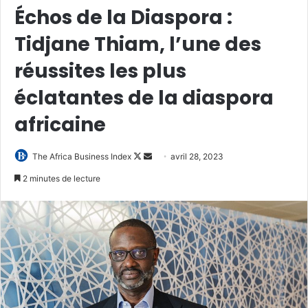
Échos de la Diaspora :
Tidjane Thiam, l’une des
réussites les plus
éclatantes de la diaspora
africaine
Follow
Envoyer
The Africa Business Index
avril 28, 2023
on
un
2 minutes de lecture
X
courriel