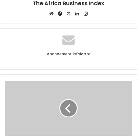
The Africa Business Index
Website
Facebook
X
Linkedin
Instagram
Abonnement Infolettre
Portrait
Entrepreneur
:
Mariama
Kaba,
la
voyagiste
qui
vous