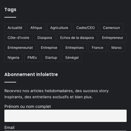
Tags
Actualité
Afrique
Agriculture
Cadre/CEO
Cameroun
Côte-d'ivoire
Diaspora
Echos de la diaspora
Entrepreneur
Entrepreneuriat
Entreprise
Entreprises
France
Maroc
Nigeria
PMEs
Startup
Sénégal
Abonnement Infolettre
Recevrez nos articles hebdomadaires, des success story
inspirants, des entretiens exclusifs et bien plus.
Prénom ou nom complet
Email