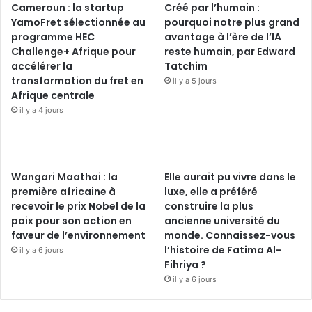
Cameroun : la startup
Créé par l’humain :
YamoFret sélectionnée au
pourquoi notre plus grand
programme HEC
avantage à l’ère de l’IA
Challenge+ Afrique pour
reste humain, par Edward
accélérer la
Tatchim
transformation du fret en
il y a 5 jours
Afrique centrale
il y a 4 jours
Wangari Maathai : la
Elle aurait pu vivre dans le
première africaine à
luxe, elle a préféré
recevoir le prix Nobel de la
construire la plus
paix pour son action en
ancienne université du
faveur de l’environnement
monde. Connaissez-vous
l’histoire de Fatima Al-
il y a 6 jours
Fihriya ?
il y a 6 jours