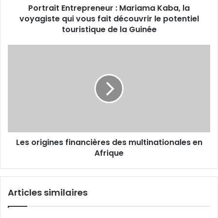
Portrait Entrepreneur : Mariama Kaba, la
fait
découvrir
voyagiste qui vous fait découvrir le potentiel
le
touristique de la Guinée
potentiel
touristique
Les
de
origines
la
financières
Guinée
des
multinationales
en
Afrique
Les origines financières des multinationales en
Afrique
Articles similaires