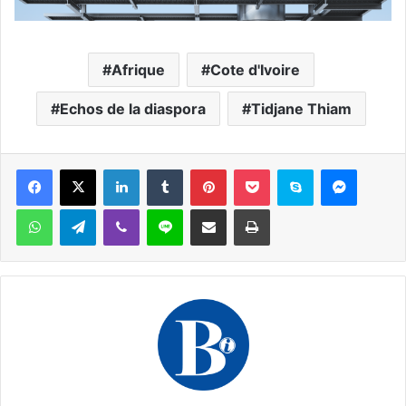
Afrique
Cote d'Ivoire
Echos de la diaspora
Tidjane Thiam
Facebook
X
Linkedin
Tumblr
Pinterest
Pocket
Skype
Messen
WhatsApp
Telegram
Viber
Ligne
Partager par email
Imprimer