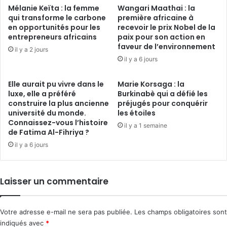
Mélanie Keïta : la femme
Wangari Maathai : la
qui transforme le carbone
première africaine à
en opportunités pour les
recevoir le prix Nobel de la
entrepreneurs africains
paix pour son action en
faveur de l’environnement
il y a 2 jours
il y a 6 jours
Elle aurait pu vivre dans le
Marie Korsaga : la
luxe, elle a préféré
Burkinabè qui a défié les
construire la plus ancienne
préjugés pour conquérir
université du monde.
les étoiles
Connaissez-vous l’histoire
il y a 1 semaine
de Fatima Al-Fihriya ?
il y a 6 jours
Laisser un commentaire
Votre adresse e-mail ne sera pas publiée.
Les champs obligatoires sont
indiqués avec
*