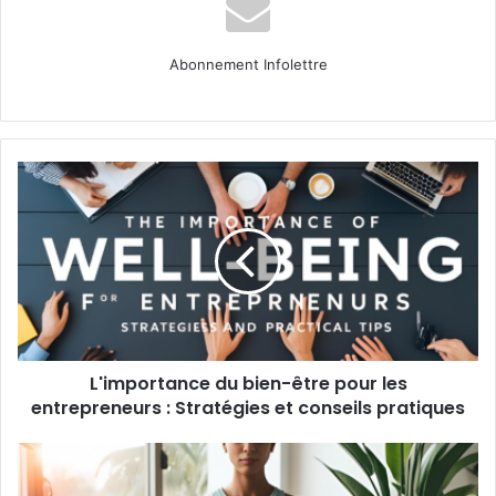
Abonnement Infolettre
L'importance
du
bien-
être
pour
les
entrepreneurs
:
Stratégies
L'importance du bien-être pour les
et
conseils
entrepreneurs : Stratégies et conseils pratiques
pratiques
Les
bienfaits