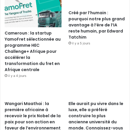
Créé par l’humain :
pourquoi notre plus grand
avantage à l’ère de l’IA
reste humain, par Edward
Cameroun : la startup
Tatchim
YamoFret sélectionnée au
il y a 5 jours
programme HEC
Challenge+ Afrique pour
accélérer la
transformation du fret en
Afrique centrale
il y a 4 jours
Wangari Maathai : la
Elle aurait pu vivre dans le
première africaine à
luxe, elle a préféré
recevoir le prix Nobel de la
construire la plus
paix pour son action en
ancienne université du
faveur de l’environnement
monde. Connaissez-vous