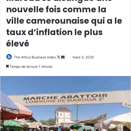
nouvelle fois comme la
ville camerounaise qui a le
taux d’inflation le plus
élevé
Follow
Envoyer
The Africa Business Index
mars 3, 2025
on
un
Temps de lecture 1 minute
X
courriel