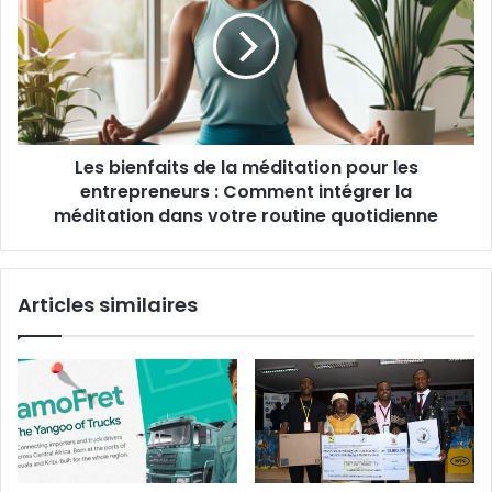
de
la
méditation
pour
les
entrepreneurs
:
Les bienfaits de la méditation pour les
Comment
intégrer
entrepreneurs : Comment intégrer la
la
méditation dans votre routine quotidienne
méditation
dans
votre
Articles similaires
routine
quotidienne