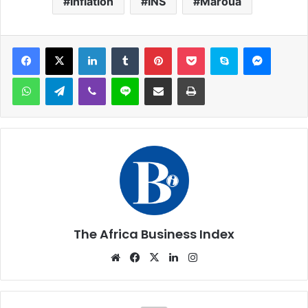
Inflation
INS
Maroua
Facebook
X
Linkedin
Tumblr
Pinterest
Pocket
Skype
Messen
WhatsApp
Telegram
Viber
Ligne
Partager par email
Imprimer
The Africa Business Index
Website
Facebook
X
Linkedin
Instagram