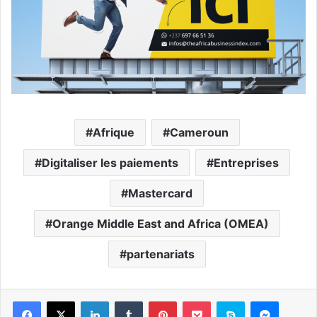
Afrique
Cameroun
Digitaliser les paiements
Entreprises
Mastercard
Orange Middle East and Africa (OMEA)
partenariats
Facebook
X
Linkedin
Tumblr
Pinterest
Pocket
Skype
Messen