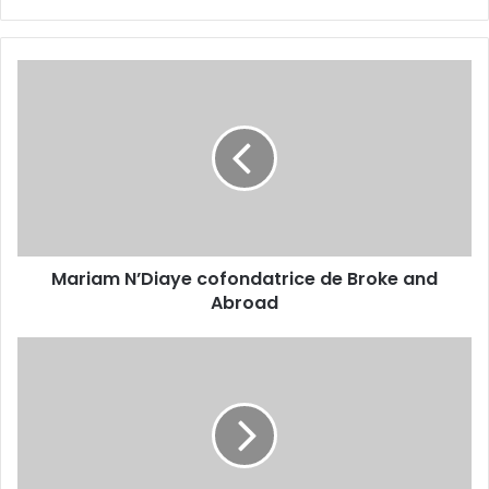
Mariam
N’Diaye
cofondatrice
de
Broke
and
Abroad
Mariam N’Diaye cofondatrice de Broke and
Abroad
Échos
de
la
diaspora :
Robins
Tchale-
Watchou,