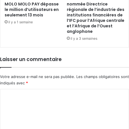
MOLO MOLO PAY dépasse
nommée Directrice
le million d’utilisateurs en
régionale de l’industrie des
seulement 13 mois
institutions financières de
l’IFC pour l’Afrique centrale
il y a 1 semaine
et l’Afrique de l’Ouest
anglophone
il y a 3 semaines
Laisser un commentaire
Votre adresse e-mail ne sera pas publiée.
Les champs obligatoires sont
indiqués avec
*
C
o
m
m
e