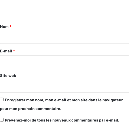
n
t
a
Nom
*
i
r
e
E-mail
*
*
Site web
Enregistrer mon nom, mon e-mail et mon site dans le navigateur
pour mon prochain commentaire.
Prévenez-moi de tous les nouveaux commentaires par e-mail.