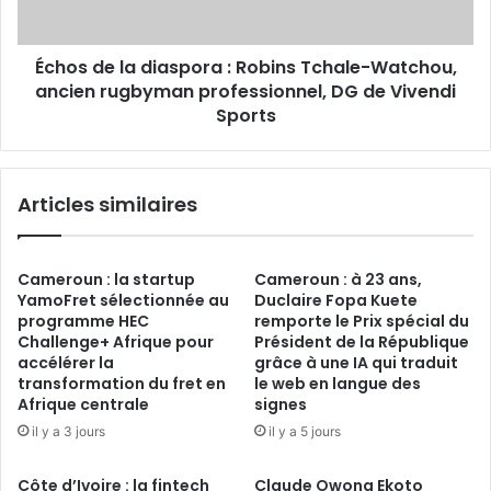
ancien
rugbyman
Échos de la diaspora : Robins Tchale-Watchou,
professionnel,
DG
ancien rugbyman professionnel, DG de Vivendi
de
Sports
Vivendi
Sports
Articles similaires
Cameroun : la startup
Cameroun : à 23 ans,
YamoFret sélectionnée au
Duclaire Fopa Kuete
programme HEC
remporte le Prix spécial du
Challenge+ Afrique pour
Président de la République
accélérer la
grâce à une IA qui traduit
transformation du fret en
le web en langue des
Afrique centrale
signes
il y a 3 jours
il y a 5 jours
Côte d’Ivoire : la fintech
Claude Owona Ekoto