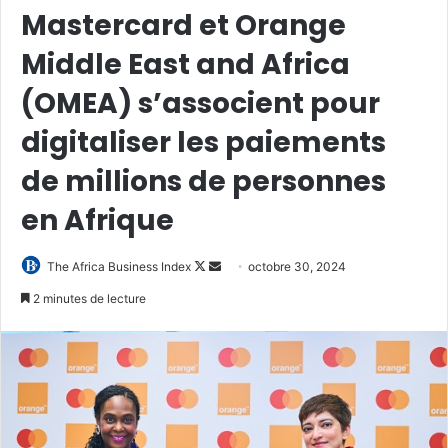
Mastercard et Orange
Middle East and Africa
(OMEA) s’associent pour
digitaliser les paiements
de millions de personnes
en Afrique
Follow
Envoyer
The Africa Business Index
octobre 30, 2024
on
un
2 minutes de lecture
X
courriel