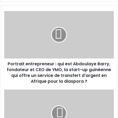
Portrait
entrepreneur :
qui
est
Abdoulaye
Barry,
fondateur
et
CEO
Portrait entrepreneur : qui est Abdoulaye Barry,
de
YMO,
fondateur et CEO de YMO, la start-up guinéenne
la
qui offre un service de transfert d'argent en
start-
Afrique pour la diaspora ?
up
guinéenne
Cadre
qui
/CEO :
offre
Moustapha
un
SOW,
service
un