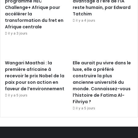
programme HEC
avantage à l’ère de l’IA
Challenge+ Afrique pour
reste humain, par Edward
accélérer la
Tatchim
transformation du fret en
il y a 4 jours
Afrique centrale
il y a 3 jours
Wangari Maathai : la
Elle aurait pu vivre dans le
première africaine à
luxe, elle a préféré
recevoir le prix Nobel de la
construire la plus
paix pour son action en
ancienne université du
faveur de l’environnement
monde. Connaissez-vous
l’histoire de Fatima Al-
il y a 5 jours
Fihriya ?
il y a 5 jours