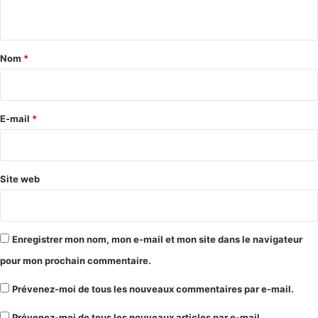
n
t
a
Nom
*
i
r
e
E-mail
*
*
Site web
Enregistrer mon nom, mon e-mail et mon site dans le navigateur
pour mon prochain commentaire.
Prévenez-moi de tous les nouveaux commentaires par e-mail.
Prévenez-moi de tous les nouveaux articles par e-mail.