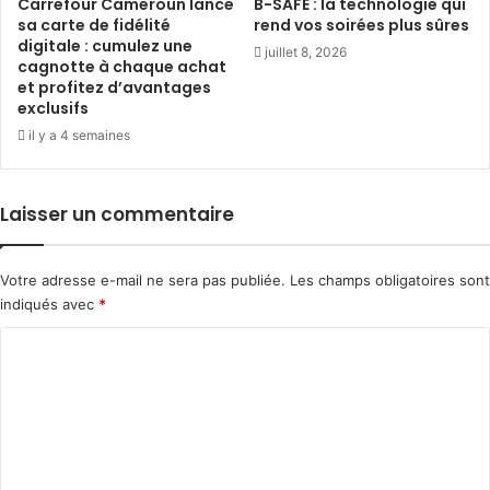
Carrefour Cameroun lance
B-SAFE : la technologie qui
sa carte de fidélité
rend vos soirées plus sûres
digitale : cumulez une
juillet 8, 2026
cagnotte à chaque achat
et profitez d’avantages
exclusifs
il y a 4 semaines
Laisser un commentaire
Votre adresse e-mail ne sera pas publiée.
Les champs obligatoires sont
indiqués avec
*
C
o
m
m
e