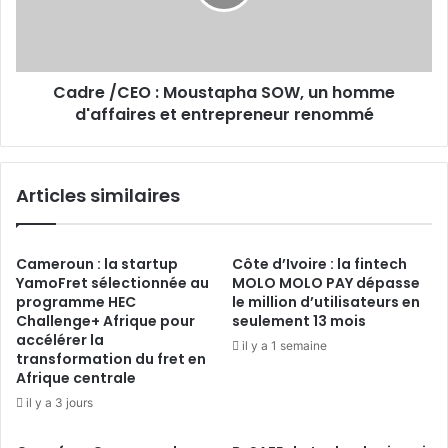
de
homme
transfert
d'affaires
d'argent
et
en
entrepreneur
Afrique
Cadre /CEO : Moustapha SOW, un homme
renommé
pour
d'affaires et entrepreneur renommé
la
diaspora ?
Articles similaires
Cameroun : la startup
Côte d’Ivoire : la fintech
YamoFret sélectionnée au
MOLO MOLO PAY dépasse
programme HEC
le million d’utilisateurs en
Challenge+ Afrique pour
seulement 13 mois
accélérer la
il y a 1 semaine
transformation du fret en
Afrique centrale
il y a 3 jours