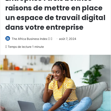
raisons de mettre en place
un espace de travail digital
dans votre entreprise
Follow
Envoyer
The Africa Business Index
août 7, 2024
on
un
Temps de lecture 1 minute
X
courriel