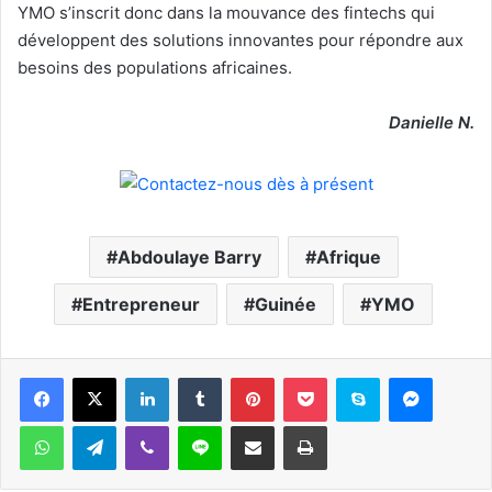
YMO s’inscrit donc dans la mouvance des fintechs qui
développent des solutions innovantes pour répondre aux
besoins des populations africaines.
Danielle N.
Abdoulaye Barry
Afrique
Entrepreneur
Guinée
YMO
Facebook
X
Linkedin
Tumblr
Pinterest
Pocket
Skype
Messen
WhatsApp
Telegram
Viber
Ligne
Partager par email
Imprimer