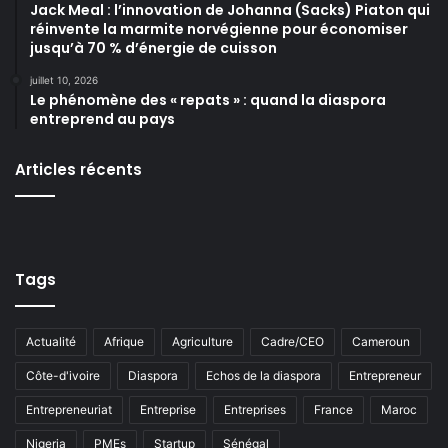
Jack Meal : l’innovation de Johanna (Sacks) Piaton qui
réinvente la marmite norvégienne pour économiser
jusqu’à 70 % d’énergie de cuisson
juillet 10, 2026
Le phénomène des « repats » : quand la diaspora
entreprend au pays
Articles récents
Tags
Actualité
Afrique
Agriculture
Cadre/CEO
Cameroun
Côte-d'ivoire
Diaspora
Echos de la diaspora
Entrepreneur
Entrepreneuriat
Entreprise
Entreprises
France
Maroc
Nigeria
PMEs
Startup
Sénégal