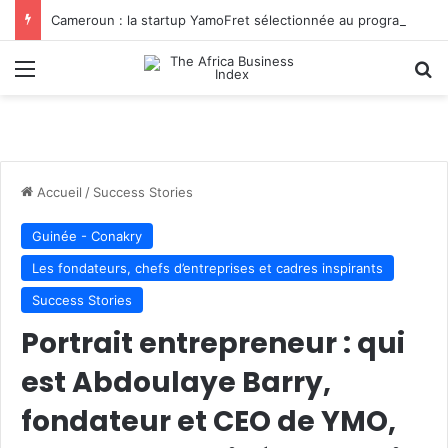
Cameroun : la startup YamoFret sélectionnée au programme HEC Challenge+ Afrique pour accélérer la transformation du fret en Afrique centrale
Menu
R
Accueil
/
Success Stories
Guinée - Conakry
Les fondateurs, chefs d’entreprises et cadres inspirants
Success Stories
Portrait entrepreneur : qui
est Abdoulaye Barry,
fondateur et CEO de YMO,