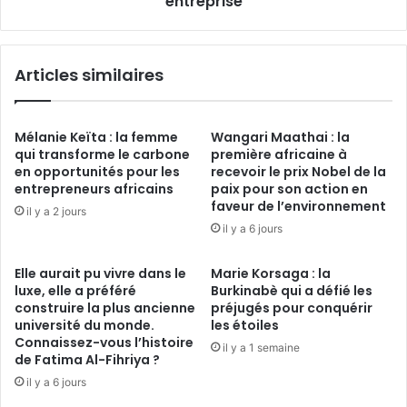
entreprise
digital
dans
votre
Articles similaires
entreprise
Mélanie Keïta : la femme
Wangari Maathai : la
qui transforme le carbone
première africaine à
en opportunités pour les
recevoir le prix Nobel de la
entrepreneurs africains
paix pour son action en
faveur de l’environnement
il y a 2 jours
il y a 6 jours
Elle aurait pu vivre dans le
Marie Korsaga : la
luxe, elle a préféré
Burkinabè qui a défié les
construire la plus ancienne
préjugés pour conquérir
université du monde.
les étoiles
Connaissez-vous l’histoire
il y a 1 semaine
de Fatima Al-Fihriya ?
il y a 6 jours