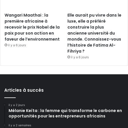
Wangari Maathai : la
Elle aurait pu vivre dans le
première africaine à
luxe, elle a préféré
recevoir le prix Nobel de la
construire la plus
paix pour son action en
ancienne université du
faveur de l’environnement
monde. Connaissez-vous
l’histoire de Fatima Al-
il y a 6 jours
Fihriya ?
il y a 6 jours
Articles à succès
il y a 2 jours
Mélanie Keïta : la femme qui transforme le carbone en
opportunités pour les entrepreneurs africains
il y a 2 semaines