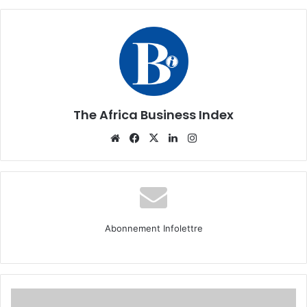
The Africa Business Index
Website
Facebook
X
Linkedin
Instagram
Abonnement Infolettre
Au