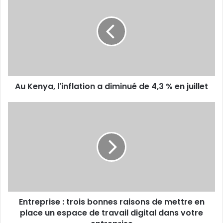
Kenya,
l'inflation
a
diminué
de
4,3
%
en
Au Kenya, l'inflation a diminué de 4,3 % en juillet
juillet
Entreprise :
trois
bonnes
raisons
de
mettre
en
place
un
Entreprise : trois bonnes raisons de mettre en
espace
de
place un espace de travail digital dans votre
travail