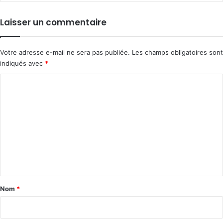
Laisser un commentaire
Votre adresse e-mail ne sera pas publiée.
Les champs obligatoires sont
indiqués avec
*
C
o
m
m
e
n
t
a
Nom
*
i
r