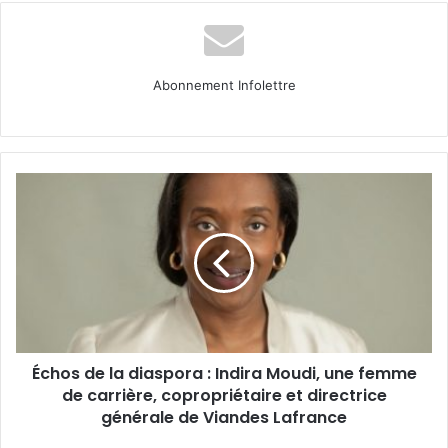
Abonnement Infolettre
Échos
de
la
diaspora :
Indira
Moudi,
une
femme
de
Échos de la diaspora : Indira Moudi, une femme
carrière,
copropriétaire
de carrière, copropriétaire et directrice
et
générale de Viandes Lafrance
directrice