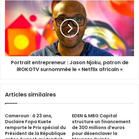
générale
Portrait
de
entrepreneur :
Viandes
Jason
Lafrance
Njoku,
patron
de
iROKOTV
surnommée
le
Portrait entrepreneur : Jason Njoku, patron de
«
Netflix
iROKOTV surnommée le « Netflix africain »
africain
»
Articles similaires
Cameroun : à 23 ans,
EDEN & MBG Capital
Duclaire Fopa Kuete
structure un financement
remporte le Prix spécial du
de 300 millions d’euros
Président de la République
pour désenclaver la