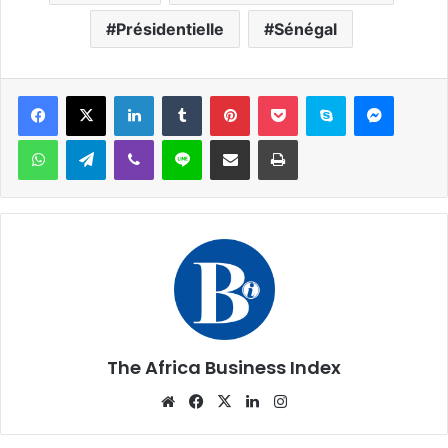
Présidentielle
Sénégal
Facebook
X
Linkedin
Tumblr
Pinterest
Pocket
Skype
Messen
WhatsApp
Telegram
Viber
Ligne
Partager par email
Imprimer
The Africa Business Index
Website
Facebook
X
Linkedin
Instagram