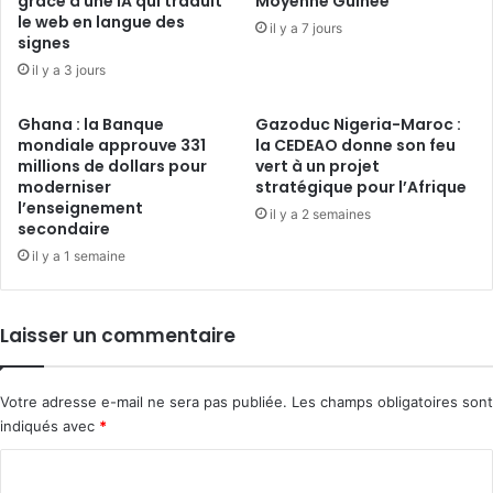
grâce à une IA qui traduit
Moyenne Guinée
le web en langue des
il y a 7 jours
signes
il y a 3 jours
Ghana : la Banque
Gazoduc Nigeria-Maroc :
mondiale approuve 331
la CEDEAO donne son feu
millions de dollars pour
vert à un projet
moderniser
stratégique pour l’Afrique
l’enseignement
il y a 2 semaines
secondaire
il y a 1 semaine
Laisser un commentaire
Votre adresse e-mail ne sera pas publiée.
Les champs obligatoires sont
indiqués avec
*
C