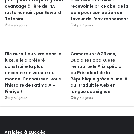
pourquoi notre plus grand
première africaine à
avantage à l’ère de l’IA
recevoir le prix Nobel de la
reste humain, par Edward
paix pour son action en
Tatchim
faveur de l’environnement
il y a 2 jours
il y a 3 jours
Elle aurait pu vivre dans le
Cameroun : à 23 ans,
luxe, elle a préféré
Duclaire Fopa Kuete
construire la plus
remporte le Prix spécial
ancienne université du
du Président de la
monde. Connaissez-vous
République grâce à une IA
l’histoire de Fatima Al-
qui traduit le web en
Fihriya ?
langue des signes
il y a 3 jours
il y a 3 jours
Articles à succès