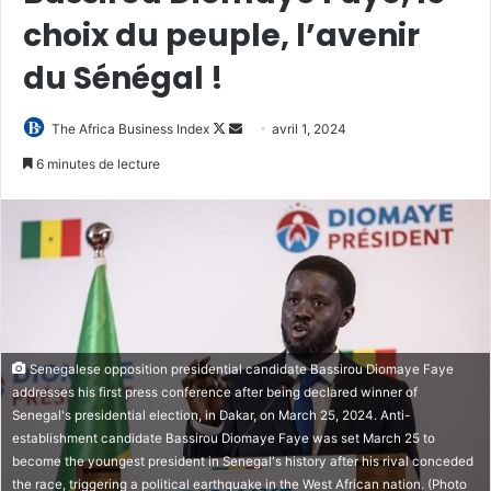
choix du peuple, l’avenir
du Sénégal !
Follow
Envoyer
The Africa Business Index
avril 1, 2024
on
un
6 minutes de lecture
X
courriel
Senegalese opposition presidential candidate Bassirou Diomaye Faye
addresses his first press conference after being declared winner of
Senegal's presidential election, in Dakar, on March 25, 2024. Anti-
establishment candidate Bassirou Diomaye Faye was set March 25 to
become the youngest president in Senegal's history after his rival conceded
the race, triggering a political earthquake in the West African nation. (Photo