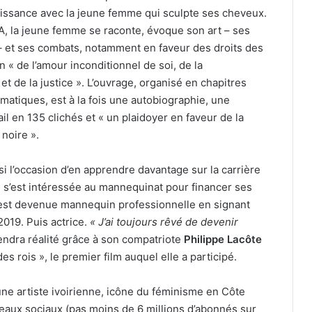
naissance avec la jeune femme qui sculpte ses cheveux.
A, la jeune femme se raconte, évoque son art – ses
 – et ses combats, notamment en faveur des droits des
 « de l’amour inconditionnel de soi, de la
et de la justice ». L’ouvrage, organisé en chapitres
ématiques, est à la fois une autobiographie, une
il en 135 clichés et « un plaidoyer en faveur de la
 noire ».
si l’occasion d’en apprendre davantage sur la carrière
 s’est intéressée au mannequinat pour financer ses
e est devenue mannequin professionnelle en signant
2019. Puis actrice.
« J’ai toujours rêvé de devenir
endra réalité grâce à son compatriote
Philippe Lacôte
des rois », le premier film auquel elle a participé.
eune artiste ivoirienne, icône du féminisme en Côte
éseaux sociaux (pas moins de 6 millions d’abonnés sur