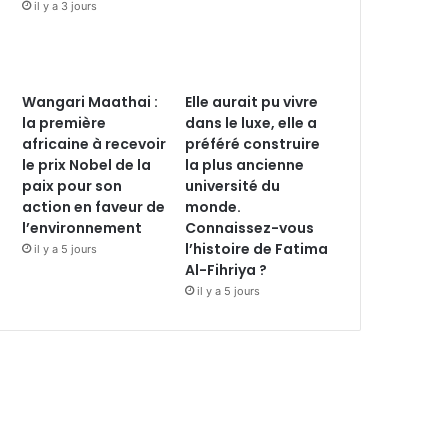
il y a 3 jours
Wangari Maathai :
Elle aurait pu vivre
la première
dans le luxe, elle a
africaine à recevoir
préféré construire
le prix Nobel de la
la plus ancienne
paix pour son
université du
action en faveur de
monde.
l’environnement
Connaissez-vous
l’histoire de Fatima
il y a 5 jours
Al-Fihriya ?
il y a 5 jours