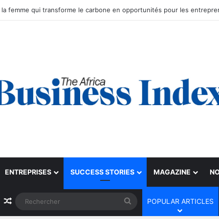
ENTREPRISES
SUCCESS STORIES
MAGAZINE
NO
Article Aléatoire
Rechercher
POPULAR ARTICLES