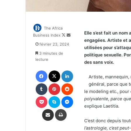
The Africa
Elle s’est fait un nom
Follow
Envoyer
Business Index
engagées. Artiste et a
on
un
février 23, 2024
X
courriel
utilisées pour s’attaq
3 minutes de
politique sexuelle. Po
lecture
des sans voix.
Facebook
X
Linkedin
Artiste, mannequin, 
Tumblr
Pinterest
Reddit
général, parce que t
le modeling etc., pour 
Pocket
Skype
Messenger
polyvalente, parce que 
explique Laetitia.
Partager par email
Imprimer
C’est donc depuis tout
l’astrologie, c’est peu