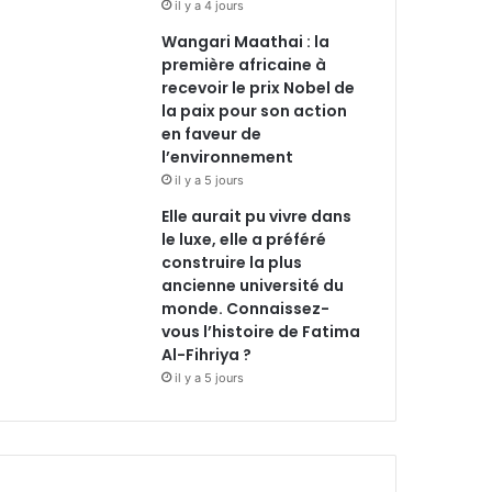
il y a 4 jours
Wangari Maathai : la
première africaine à
recevoir le prix Nobel de
la paix pour son action
en faveur de
l’environnement
il y a 5 jours
Elle aurait pu vivre dans
le luxe, elle a préféré
construire la plus
ancienne université du
monde. Connaissez-
vous l’histoire de Fatima
Al-Fihriya ?
il y a 5 jours