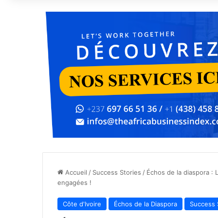
Accueil
/
Success Stories
/
Échos de la diaspora : L
engagées !
Côte d'Ivoire
Échos de la Diaspora
Success 