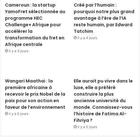
Cameroun : la startup
Créé par l’humain :
YamoFret sélectionnée au
pourquoi notre plus grand
programme HEC
avantage à l’ère de l’IA
Challenge+ Afrique pour
reste humain, par Edward
accélérer la
Tatchim
transformation du fret en
il y a 4 jours
Afrique centrale
il y a 3 jours
Wangari Maathai : la
Elle aurait pu vivre dans le
première africaine à
luxe, elle a préféré
recevoir le prix Nobel de la
construire la plus
paix pour son action en
ancienne université du
faveur de l’environnement
monde. Connaissez-vous
l’histoire de Fatima Al-
il y a 5 jours
Fihriya ?
il y a 5 jours