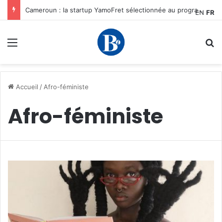
Cameroun : la startup YamoFret sélectionnée au programme HEC Challenge+ Afrique pour accélérer la transformation du fret en Afrique centrale
EN
FR
Menu
R
Accueil
/
Afro-féministe
Afro-féministe