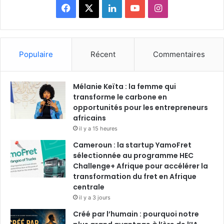
F
X
L
Y
I
a
i
o
n
c
n
u
s
Populaire
Récent
Commentaires
e
k
T
t
Mélanie Keïta : la femme qui
b
e
u
a
transforme le carbone en
o
opportunités pour les entrepreneurs
d
b
g
africains
o
i
e
r
il y a 15 heures
Cameroun : la startup YamoFret
k
n
a
sélectionnée au programme HEC
Challenge+ Afrique pour accélérer la
m
transformation du fret en Afrique
centrale
il y a 3 jours
Créé par l’humain : pourquoi notre