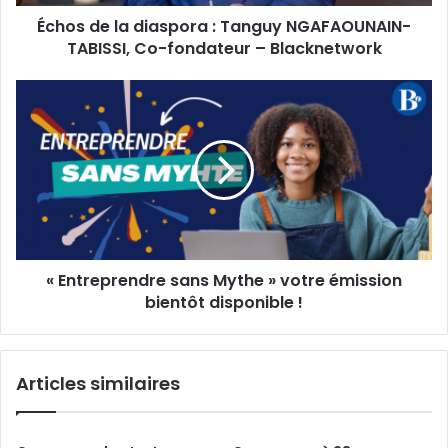
fondateur
Échos de la diaspora : Tanguy NGAFAOUNAIN-
–
Blacknetwork
TABISSI, Co-fondateur – Blacknetwork
« Entreprendre
sans
Mythe »
votre
émission
bientôt
disponible !
« Entreprendre sans Mythe » votre émission
bientôt disponible !
Articles similaires