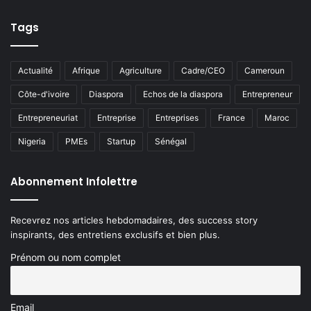
Tags
Actualité
Afrique
Agriculture
Cadre/CEO
Cameroun
Côte-d'ivoire
Diaspora
Echos de la diaspora
Entrepreneur
Entrepreneuriat
Entreprise
Entreprises
France
Maroc
Nigeria
PMEs
Startup
Sénégal
Abonnement Infolettre
Recevrez nos articles hebdomadaires, des success story
inspirants, des entretiens exclusifs et bien plus.
Prénom ou nom complet
Email