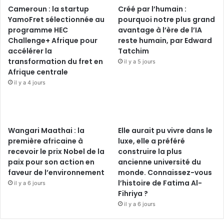
Cameroun : la startup
Créé par l’humain :
YamoFret sélectionnée au
pourquoi notre plus grand
programme HEC
avantage à l’ère de l’IA
Challenge+ Afrique pour
reste humain, par Edward
accélérer la
Tatchim
transformation du fret en
il y a 5 jours
Afrique centrale
il y a 4 jours
Wangari Maathai : la
Elle aurait pu vivre dans le
première africaine à
luxe, elle a préféré
recevoir le prix Nobel de la
construire la plus
paix pour son action en
ancienne université du
faveur de l’environnement
monde. Connaissez-vous
l’histoire de Fatima Al-
il y a 6 jours
Fihriya ?
il y a 6 jours