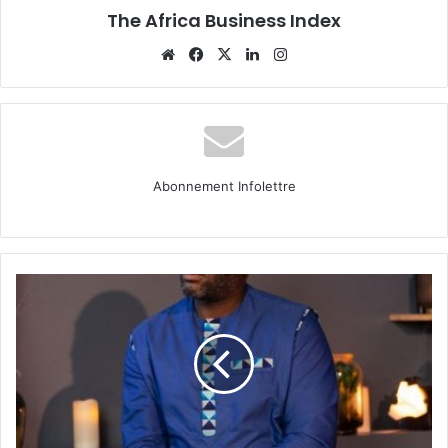
The Africa Business Index
Website
Facebook
X
Linkedin
Instagram
Abonnement Infolettre
Échos
de
la
diaspora :
Tanguy
NGAFAOUNAIN-
TABISSI,
Co-