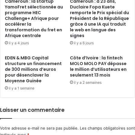
Cameroun : la startup
Cameroun : à 23 ans,
YamoFret sélectionnée au
Duclaire Fopa Kuete
programme HEC
remporte le Prix spécial du
Challenge+ Afrique pour
Président de la République
accélérer la
grâce à une IA qui traduit
transformation du fret en
le web en langue des
Afrique centrale
signes
il y a 4 jours
il y a 6 jours
EDEN & MBG Capital
Côte d’Ivoire : la fintech
structure un financement
MOLO MOLO PAY dépasse
de 300 millions d’euros
le million d’utilisateurs en
pour désenclaver la
seulement 13 mois
Moyenne Guinée
il y a 2 semaines
il y a 1 semaine
Laisser un commentaire
Votre adresse e-mail ne sera pas publiée.
Les champs obligatoires sont
indiqués avec
*