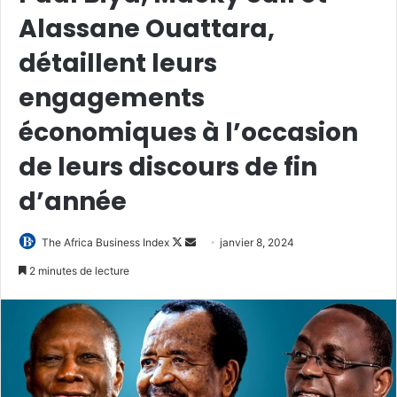
Alassane Ouattara,
détaillent leurs
engagements
économiques à l’occasion
de leurs discours de fin
d’année
Follow
Envoyer
The Africa Business Index
janvier 8, 2024
on
un
2 minutes de lecture
X
courriel