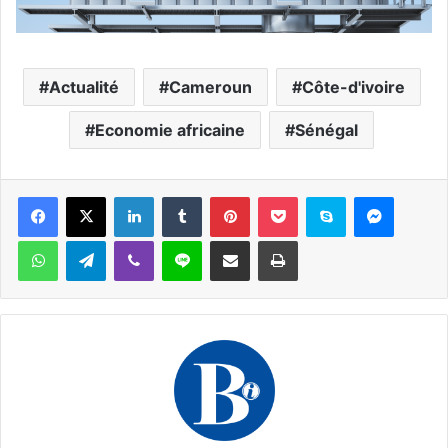
Actualité
Cameroun
Côte-d'ivoire
Economie africaine
Sénégal
Facebook
X
Linkedin
Tumblr
Pinterest
Pocket
Skype
Messen
WhatsApp
Telegram
Viber
Ligne
Partager par email
Imprimer