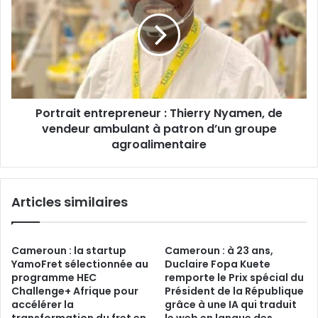
Thierry
Nyamen,
de
vendeur
ambulant
à
patron
Portrait entrepreneur : Thierry Nyamen, de
d’un
groupe
vendeur ambulant à patron d’un groupe
agroalimentaire
agroalimentaire
Articles similaires
Cameroun : la startup
Cameroun : à 23 ans,
YamoFret sélectionnée au
Duclaire Fopa Kuete
programme HEC
remporte le Prix spécial du
Challenge+ Afrique pour
Président de la République
accélérer la
grâce à une IA qui traduit