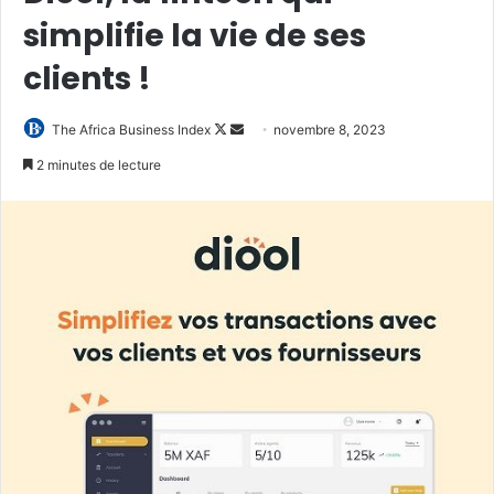
simplifie la vie de ses
clients !
Follow
Envoyer
The Africa Business Index
novembre 8, 2023
on
un
2 minutes de lecture
X
courriel