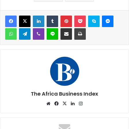
Facebook
X
Linkedin
Tumblr
Pinterest
Pocket
Skype
Messen
WhatsApp
Telegram
Viber
Ligne
Partager par email
Imprimer
The Africa Business Index
Website
Facebook
X
Linkedin
Instagram