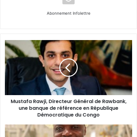
Abonnement Infolettre
Mustafa
Rawji,
Directeur
Général
de
Rawbank,
une
banque
de
Mustafa Rawji, Directeur Général de Rawbank,
référence
en
une banque de référence en République
République
Démocratique du Congo
Démocratique
du
Portrait
Congo
entrepreneur :