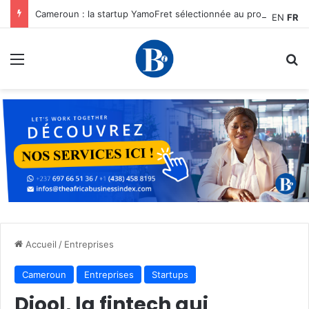
Cameroun : la startup YamoFret sélectionnée au programme HEC Challenge+ Afrique pour accélérer la transformation du fret en Afrique centrale
EN
FR
Menu
R
Accueil
/
Entreprises
Cameroun
Entreprises
Startups
Diool, la fintech qui