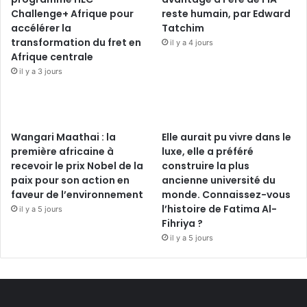
Challenge+ Afrique pour
reste humain, par Edward
accélérer la
Tatchim
transformation du fret en
il y a 4 jours
Afrique centrale
il y a 3 jours
Wangari Maathai : la
Elle aurait pu vivre dans le
première africaine à
luxe, elle a préféré
recevoir le prix Nobel de la
construire la plus
paix pour son action en
ancienne université du
faveur de l’environnement
monde. Connaissez-vous
l’histoire de Fatima Al-
il y a 5 jours
Fihriya ?
il y a 5 jours