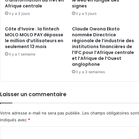
transformation du fret en
le web en langue des
Afrique centrale
signes
il y a 3 jours
il y a 5 jours
Côte d’Ivoire : la fintech
Claude Owona Ekoto
MOLO MOLO PAY dépasse
nommée Directrice
le million d’utilisateurs en
régionale de l’industrie des
seulement 13 mois
institutions financières de
l’IFC pour l’Afrique centrale
il y a 1 semaine
et l’Afrique de l’Ouest
anglophone
il y a 3 semaines
Laisser un commentaire
Votre adresse e-mail ne sera pas publiée.
Les champs obligatoires sont
indiqués avec
*
C