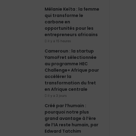
Mélanie Keïta : la femme
qui transforme le
carbone en
opportunités pour les
entrepreneurs africains
il y a 15 heures
Cameroun : la startup
YamoFret sélectionnée
au programme HEC
Challenge+ Afrique pour
accélérer la
transformation du fret
en Afrique centrale
il y a 3 jours
Créé par l’humain :
pourquoi notre plus
grand avantage à l’ère
de l’IA reste humain, par
Edward Tatchim