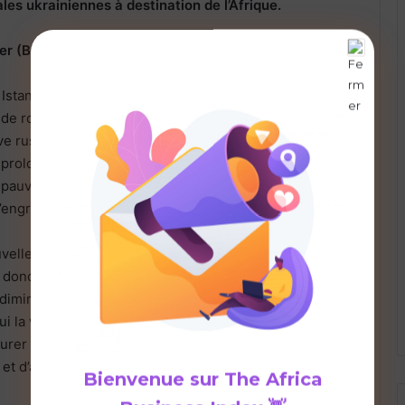
les ukrainiennes à destination de l’Afrique.
er (Black Sea Grain Initiative)
 Istanbul et reconduit à deux reprises, l’accord
 de rouvrir les exportations agricoles ukrainiennes par
ve russe, a expiré la semaine du 20 juillet. De fait,
prolonger, se plaignant de livraisons de céréales
 pauvres et d’entraves à ses propres exportations de
’engrais.
vellement de l’accord sur les exportations de céréales
donc un risque majeur pour l’alimentation en Afrique,
dimir Poutine a assuré, le 24 juillet dernier, que,
i la vise, « la Russie poursuivra ses efforts
rer la distribution de céréales, de produits
et d’autres biens vers l’Afrique ».
Bienvenue sur
The Africa