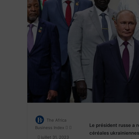
The Africa
Le président russe a r
Follow
Envoyer
Business Index
céréales ukrainiennes.
on
un
juillet 31, 2023