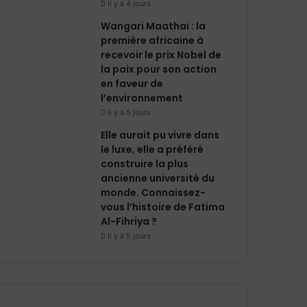
il y a 4 jours
Wangari Maathai : la
première africaine à
recevoir le prix Nobel de
la paix pour son action
en faveur de
l’environnement
il y a 5 jours
Elle aurait pu vivre dans
le luxe, elle a préféré
construire la plus
ancienne université du
monde. Connaissez-
vous l’histoire de Fatima
Al-Fihriya ?
il y a 5 jours