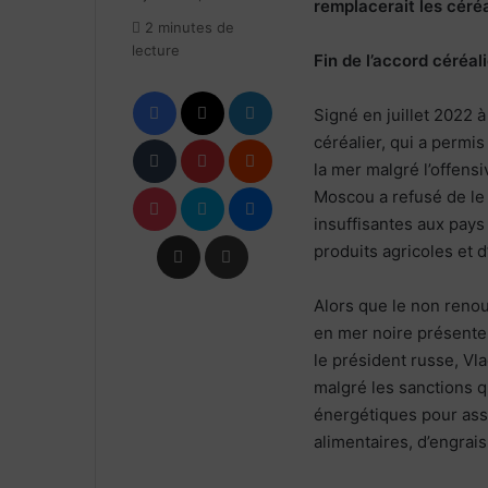
X
courriel
remplacerait les céréa
2 minutes de
lecture
Fin de l’accord céréali
Facebook
X
Linkedin
Signé en juillet 2022 à
Tumblr
Pinterest
Reddit
céréalier, qui a permis
la mer malgré l’offensi
Pocket
Skype
Messenger
Moscou a refusé de le 
insuffisantes aux pays
Partager par email
Imprimer
produits agricoles et d
Alors que le non renou
en mer noire présente 
le président russe, Vla
malgré les sanctions qu
énergétiques pour assu
alimentaires, d’engrais 