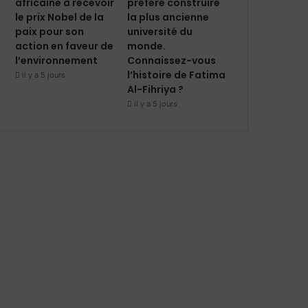
africaine à recevoir
préféré construire
le prix Nobel de la
la plus ancienne
paix pour son
université du
action en faveur de
monde.
l’environnement
Connaissez-vous
l’histoire de Fatima
il y a 5 jours
Al-Fihriya ?
il y a 5 jours