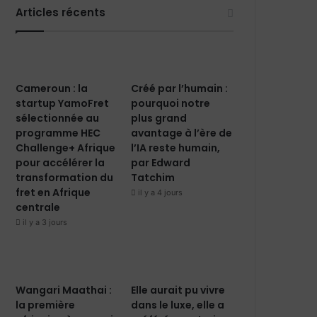
Articles récents
Cameroun : la
Créé par l’humain :
startup YamoFret
pourquoi notre
sélectionnée au
plus grand
programme HEC
avantage à l’ère de
Challenge+ Afrique
l’IA reste humain,
pour accélérer la
par Edward
transformation du
Tatchim
fret en Afrique
il y a 4 jours
centrale
il y a 3 jours
Wangari Maathai :
Elle aurait pu vivre
la première
dans le luxe, elle a