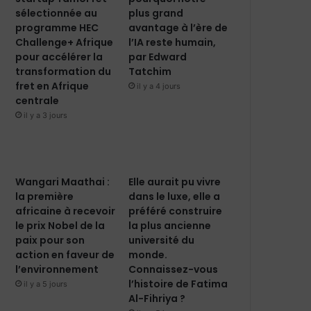
sélectionnée au
plus grand
programme HEC
avantage à l’ère de
Challenge+ Afrique
l’IA reste humain,
pour accélérer la
par Edward
transformation du
Tatchim
fret en Afrique
il y a 4 jours
centrale
il y a 3 jours
Wangari Maathai :
Elle aurait pu vivre
la première
dans le luxe, elle a
africaine à recevoir
préféré construire
le prix Nobel de la
la plus ancienne
paix pour son
université du
action en faveur de
monde.
l’environnement
Connaissez-vous
l’histoire de Fatima
il y a 5 jours
Al-Fihriya ?