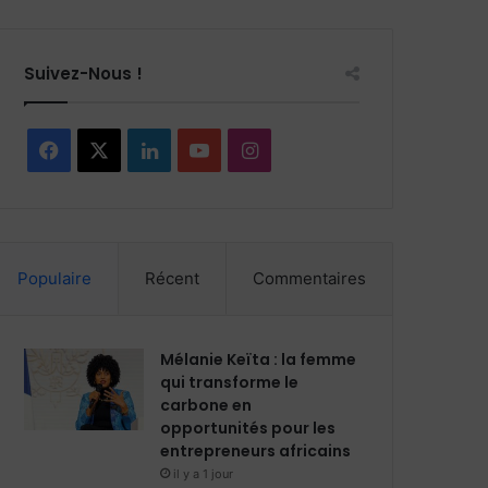
Suivez-Nous !
Facebook
X
Linkedin
YouTube
Instagram
Populaire
Récent
Commentaires
Mélanie Keïta : la femme
qui transforme le
carbone en
opportunités pour les
entrepreneurs africains
il y a 1 jour