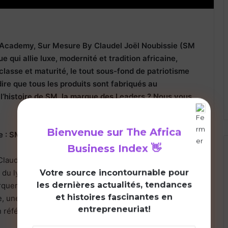
P Academy, Sur Mesure By Claudel Joël Noubissie (SM
 qui allie luxe, modernité et tradition africaine,
classe et maturité, le tout sous-fond de patriotisme
ire que tous les produits sont fabriqués au
l’histoire de SM, la marque des Leaders ? Nous vous
Bienvenue sur
The Africa
e : SM !
Business Index
👋
audel Joël Noubissie quand il était encore sur les
V
otre source incontournable pour
t du lycée classique et moderne d’Ebolowa, il avait des
les dernières actualités, tendances
quer des autres élèves notamment à travers une
et histoires fascinantes en
une chaîne, etc. Bref à cette époque, il se faisait
entrepreneuriat!
n référence à ce chanteur ivoirien qui aimait la sape.