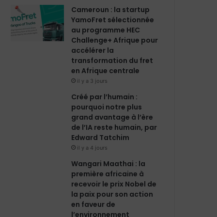
Cameroun : la startup
YamoFret sélectionnée
au programme HEC
Challenge+ Afrique pour
accélérer la
transformation du fret
en Afrique centrale
il y a 3 jours
Créé par l’humain :
pourquoi notre plus
grand avantage à l’ère
de l’IA reste humain, par
Edward Tatchim
il y a 4 jours
Wangari Maathai : la
première africaine à
recevoir le prix Nobel de
la paix pour son action
en faveur de
l’environnement