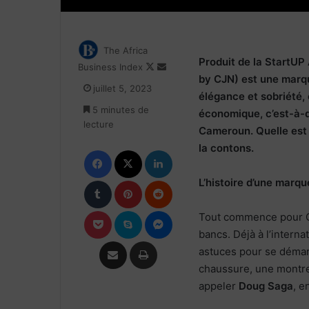
The Africa
Produit de la StartU
Follow
Envoyer
Business Index
by CJN) est une marque
on
un
juillet 5, 2023
X
courriel
élégance et sobriété, 
5 minutes de
économique, c’est-à-d
lecture
Cameroun. Quelle est 
la contons.
Facebook
X
Linkedin
Tumblr
Pinterest
Reddit
L’histoire d’une marqu
Pocket
Skype
Messenger
Tout commence pour Cl
bancs. Déjà à l’interna
Partager par email
Imprimer
astuces pour se démar
chaussure, une montre, 
appeler
Doug Saga
, e