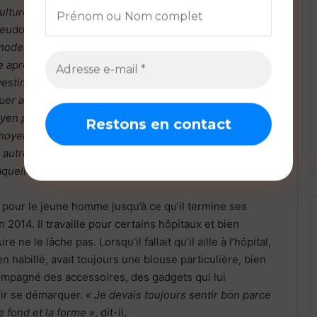
culture, c’était même une sorte de spiritualité. C’est
seudonyme de Doug Saga. Dès que j’ai fini à l’internat
 moderne du lycée d’Ebolowa, nous sommes en 2007, je
 après en faculté de médecine à Bagangté et j’ai
 vestimentaire comme étant une spiritualité, comme une
er avec la bouche fermée. Parce que pour moi,
 moyen pour moi de passer un message. J’étais quelqu’un
s moyens pour moi de communiquer avec les autres, de
 autres, de manifester même ma frustration parfois,
aquelle je m’habillais »
, raconte Claudel Joël Noubissie.
 pour le jeune homme jusqu’à ce qu’il termine ses
2014. Il travaille pour certains hôpitaux et bien
 ne le lâche pas. Lorsqu’il fallait qu’il aille à l’hôpital,
ien habillé, avait toujours une blouse particulière, bien
ompagné des accessoires, des gadgets qui lui
ir se démarquer.
« Je devais toujours sentir bon parce
e fond et la forme »
, dit-il.