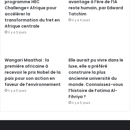
programme HEC
avantage à l’ère de l’IA
Challenge+ Afrique pour
reste humain, par Edward
accélérer la
Tatchim
transformation du fret en
il y a 4 jours
Afrique centrale
il y a 3 jours
Wangari Maathai : la
Elle aurait pu vivre dans le
première africaine à
luxe, elle a préféré
recevoir le prix Nobel de la
construire la plus
paix pour son action en
ancienne université du
faveur de l’environnement
monde. Connaissez-vous
l’histoire de Fatima Al-
il y a 5 jours
Fihriya ?
il y a 5 jours