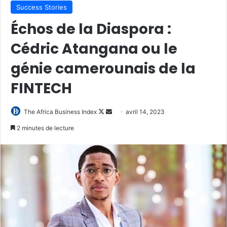
Success Stories
Échos de la Diaspora :
Cédric Atangana ou le
génie camerounais de la
FINTECH
Follow
Envoyer
The Africa Business Index
avril 14, 2023
on
un
2 minutes de lecture
X
courriel