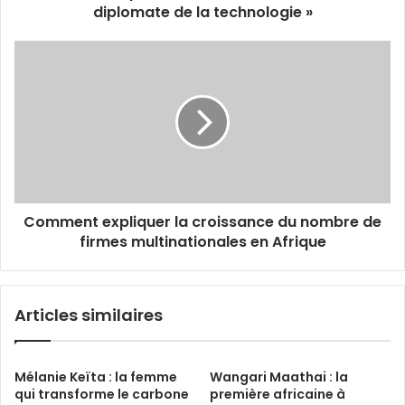
la
diplomate de la technologie »
technologie
»
Comment
expliquer
la
croissance
du
nombre
de
firmes
multinationales
Comment expliquer la croissance du nombre de
en
Afrique
firmes multinationales en Afrique
Articles similaires
Mélanie Keïta : la femme
Wangari Maathai : la
qui transforme le carbone
première africaine à