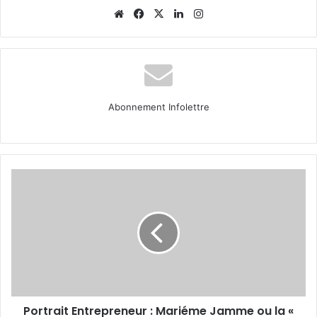
Website
Facebook
X
Linkedin
Instagram
Abonnement Infolettre
Portrait
Entrepreneur
:
Mariéme
Jamme
ou
la
«
diplomate
Portrait Entrepreneur : Mariéme Jamme ou la «
de