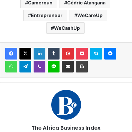
Cameroun
Cédric Atangana
Entrepreneur
WeCareUp
WeCashUp
Facebook
X
Linkedin
Tumblr
Pinterest
Pocket
Skype
Messen
WhatsApp
Telegram
Viber
Ligne
Partager par email
Imprimer
The Africa Business Index