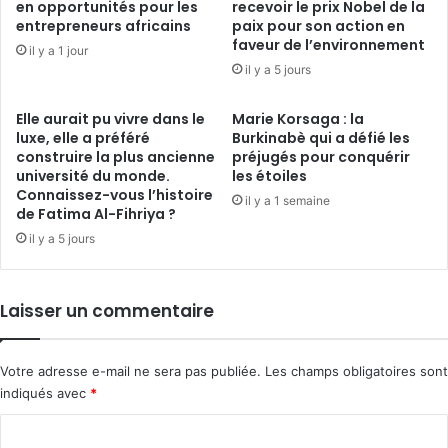
en opportunités pour les
recevoir le prix Nobel de la
entrepreneurs africains
paix pour son action en
faveur de l’environnement
il y a 1 jour
il y a 5 jours
Elle aurait pu vivre dans le
Marie Korsaga : la
luxe, elle a préféré
Burkinabè qui a défié les
construire la plus ancienne
préjugés pour conquérir
université du monde.
les étoiles
Connaissez-vous l’histoire
il y a 1 semaine
de Fatima Al-Fihriya ?
il y a 5 jours
Laisser un commentaire
Votre adresse e-mail ne sera pas publiée.
Les champs obligatoires sont
indiqués avec
*
C