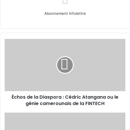
Abonnement Infolettre
Échos
de
la
Diaspora
:
Cédric
Atangana
ou
le
Échos de la Diaspora : Cédric Atangana ou le
génie
camerounais
génie camerounais de la FINTECH
de
la
Le
FINTECH
rôle
de