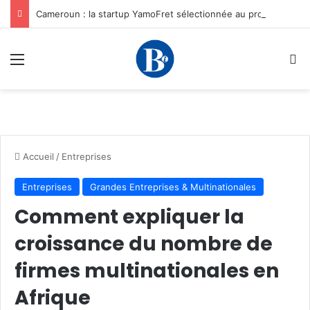
Cameroun : la startup YamoFret sélectionnée au programme HEC Challenge+ Afrique pour accélérer la transformation du fret en Afrique centrale
Menu
R
Accueil
/
Entreprises
Entreprises
Grandes Entreprises & Multinationales
Comment expliquer la
croissance du nombre de
firmes multinationales en
Afrique