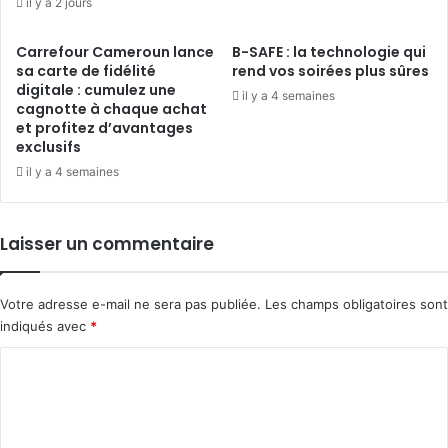
il y a 2 jours
Carrefour Cameroun lance
B-SAFE : la technologie qui
sa carte de fidélité
rend vos soirées plus sûres
digitale : cumulez une
il y a 4 semaines
cagnotte à chaque achat
et profitez d’avantages
exclusifs
il y a 4 semaines
Laisser un commentaire
Votre adresse e-mail ne sera pas publiée.
Les champs obligatoires sont
indiqués avec
*
C
o
m