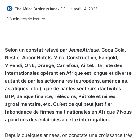
Follow
Envoyer
The Africa Business Index
avril 14, 2023
on
un
3 minutes de lecture
X
courriel
Selon un constat relayé par
JeuneAfrique
, Coca Cola,
Nestlé, Accor Hotels, Vinci Construction, Rangold,
Vivendi, QNB, Orange, Carrefour, Airtel… la liste des
internationales opérant en Afrique est longue et diverse,
autant de par les actionnaires (européens, américains,
asiatiques, etc.), que de par les secteurs d’activités :
BTP, Banque finance, Télécoms, Pétrole et mines,
agroalimentaire, etc. Qu’est ce qui peut justifier
l’abondance de firmes multinationales en Afrique ? Nous
apportons des éclaircies à cette interrogation.
Depuis quelques années, on constate une croissance très