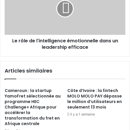
l'intelligence
émotionnelle
dans
un
leadership
efficace
Le rôle de l'intelligence émotionnelle dans un
leadership efficace
Articles similaires
Cameroun : la startup
Côte d’Ivoire : la fintech
YamoFret sélectionnée au
MOLO MOLO PAY dépasse
programme HEC
le million d’utilisateurs en
Challenge+ Afrique pour
seulement 13 mois
accélérer la
il y a 1 semaine
transformation du fret en
Afrique centrale