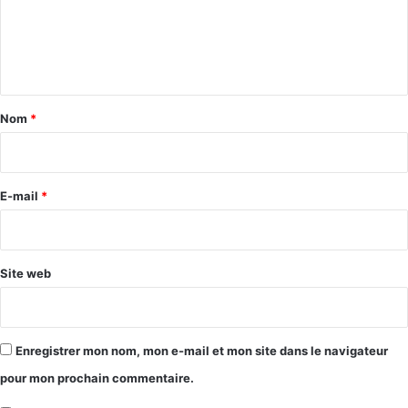
m
e
n
t
a
Nom
*
i
r
e
E-mail
*
*
Site web
Enregistrer mon nom, mon e-mail et mon site dans le navigateur
pour mon prochain commentaire.