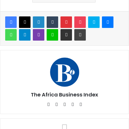
Facebook
X
Linkedin
Tumblr
Pinterest
Pocket
Skype
Messen
WhatsApp
Telegram
Viber
Ligne
Partager par email
Imprimer
The Africa Business Index
Website
Facebook
X
Linkedin
Instagram