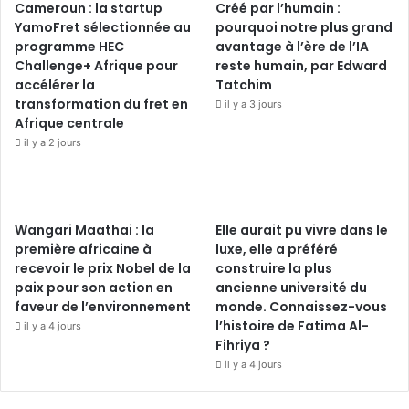
Cameroun : la startup
Créé par l’humain :
YamoFret sélectionnée au
pourquoi notre plus grand
programme HEC
avantage à l’ère de l’IA
Challenge+ Afrique pour
reste humain, par Edward
accélérer la
Tatchim
transformation du fret en
il y a 3 jours
Afrique centrale
il y a 2 jours
Wangari Maathai : la
Elle aurait pu vivre dans le
première africaine à
luxe, elle a préféré
recevoir le prix Nobel de la
construire la plus
paix pour son action en
ancienne université du
faveur de l’environnement
monde. Connaissez-vous
l’histoire de Fatima Al-
il y a 4 jours
Fihriya ?
il y a 4 jours