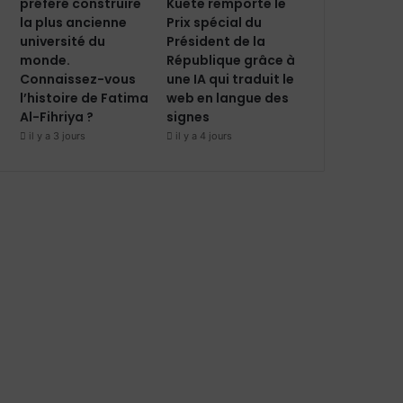
préféré construire
Kuete remporte le
la plus ancienne
Prix spécial du
université du
Président de la
monde.
République grâce à
Connaissez-vous
une IA qui traduit le
l’histoire de Fatima
web en langue des
Al-Fihriya ?
signes
il y a 3 jours
il y a 4 jours