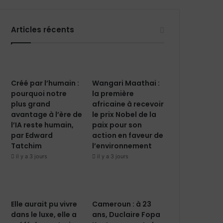
Articles récents
Créé par l’humain :
Wangari Maathai :
pourquoi notre
la première
plus grand
africaine à recevoir
avantage à l’ère de
le prix Nobel de la
l’IA reste humain,
paix pour son
par Edward
action en faveur de
Tatchim
l’environnement
il y a 3 jours
il y a 3 jours
Elle aurait pu vivre
Cameroun : à 23
dans le luxe, elle a
ans, Duclaire Fopa