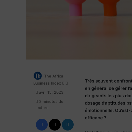
The Africa
Très souvent confronté
Follow
Envoyer
Business Index
en général de gérer l
on
un
avril 15, 2023
X
courriel
dirigeants les plus d
2 minutes de
dosage d’aptitudes psy
lecture
émotionnelle. Qu’est-c
efficace ?
Facebook
X
Linkedin
Tumblr
Pinterest
Reddit