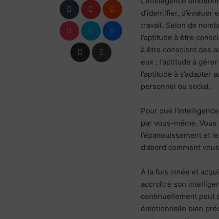
L’intelligence émotion
d’identifier, d’évaluer
Pocket
Skype
Messenger
travail. Selon de nomb
l’aptitude à être consc
Partager par email
Imprimer
à être conscient des a
eux ; l’aptitude à gére
l’aptitude à s’adapter
personnel ou social.
Pour que l’intelligence
par vous-même. Vous n
l’épanouissement et l
d’abord comment vous 
À la fois innée et acqu
accroître son intellige
continuellement peut 
émotionnelle bien préc