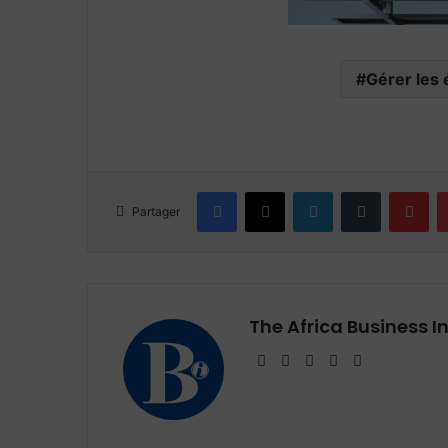
Gérer les
Facebook
X
Linkedin
Tumblr
Pin
Partager
The Africa Business I
Website
Facebook
X
Linkedin
Instagram