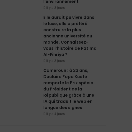
l’environnement
il y a 3 jours
Elle aurait pu vivre dans
le luxe, elle a préféré
construire la plus
ancienne université du
monde. Connaissez-
vous l’histoire de Fatima
Al-Fihriya ?
il y a 3 jours
Cameroun : à 23 ans,
Duclaire Fopa Kuete
remporte le Prix spécial
du Président de la
République grâce à une
IA qui traduit le web en
langue des signes
il y a 4 jours