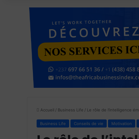
Accueil
/
Business Life
/
Le rôle de l’intelligence é
Business Life
Conseils de vie
Motivation