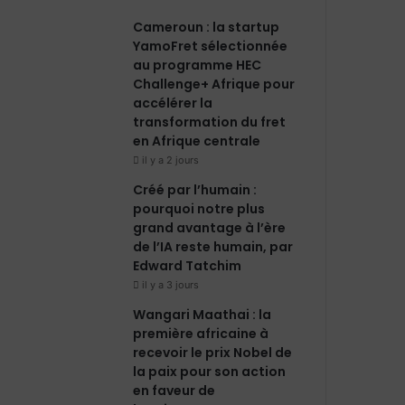
Cameroun : la startup
YamoFret sélectionnée
au programme HEC
Challenge+ Afrique pour
accélérer la
transformation du fret
en Afrique centrale
il y a 2 jours
Créé par l’humain :
pourquoi notre plus
grand avantage à l’ère
de l’IA reste humain, par
Edward Tatchim
il y a 3 jours
Wangari Maathai : la
première africaine à
recevoir le prix Nobel de
la paix pour son action
en faveur de