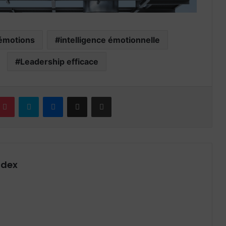
 émotions
intelligence émotionnelle
Leadership efficace
terest
Pocket
Skype
Messenger
Partager par email
Imprimer
ndex