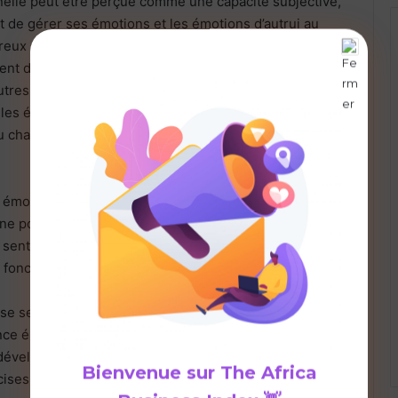
nelle peut être perçue comme une capacité subjective,
 et de gérer ses émotions et les émotions d’autrui au
reux scientifiques, l’intelligence émotionnelle englobe :
ient de soi, à se comprendre et à s’exprimer ; l’aptitude
utres, à les comprendre et à établir des rapports avec
r les émotions fortes et à contrôler ses impulsions ; et
 au changement et à régler les problèmes d’ordre
 émotionnelle soit efficace, il faut qu’elle commence
e pouvez pas améliorer le bien-être,
e sentiment de soi d’autres personnes sans comprendre
fonctionnez sur le plan émotionnel.
ise selon les scientifiques, on peut apprendre et
nce émotionnelle à tout âge. Le dirigeant qui s’exerce
développer des compétences en intelligence
Bienvenue sur
The Africa
ises, des compétences qui lui profiteront pendant