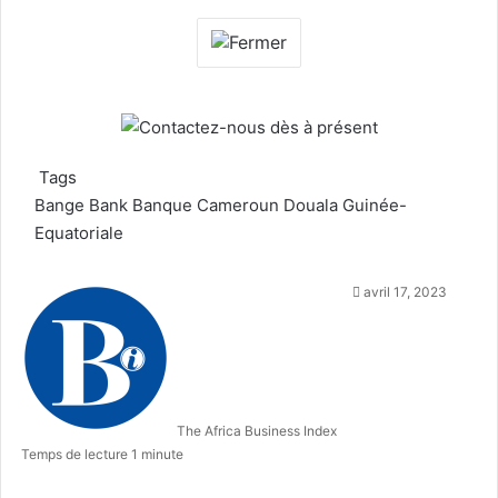
Tags
Bange Bank
Banque
Cameroun
Douala
Guinée-
Equatoriale
Follow
Envoyer
avril 17, 2023
on
un
X
courriel
The Africa Business Index
Temps de lecture 1 minute
Facebook
X
Linkedin
Tumblr
Pinterest
Reddit
Pocket
Skype
Messenger
Messenger
WhatsApp
Telegram
Viber
Ligne
Partager
Imprimer