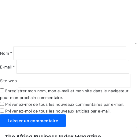
m
e
n
t
a
i
r
e
Nom
*
*
E-mail
*
Site web
Enregistrer mon nom, mon e-mail et mon site dans le navigateur
pour mon prochain commentaire.
Prévenez-moi de tous les nouveaux commentaires par e-mail.
Prévenez-moi de tous les nouveaux articles par e-mail.
The Africa Business Index Magazine