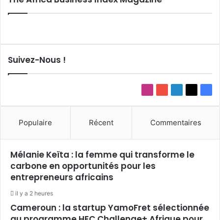
Suivez-Nous !
Instagram
YouTube
Linkedin
X
Fac
Populaire
Récent
Commentaires
Mélanie Keïta : la femme qui transforme le
carbone en opportunités pour les
entrepreneurs africains
il y a 2 heures
Cameroun : la startup YamoFret sélectionnée
au programme HEC Challenge+ Afrique pour