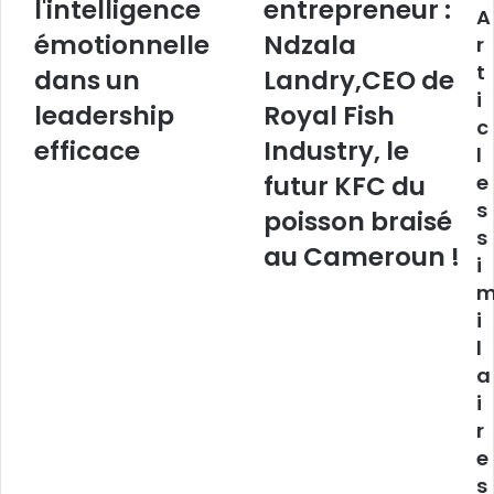
l'intelligence
entrepreneur :
A
de
:
l'intelligence
émotionnelle
Ndzala
Ndzala
r
émotionnelle
Landry,CEO
t
dans un
Landry,CEO de
dans
de
i
un
Royal
leadership
Royal Fish
c
leadership
Fish
efficace
Industry, le
l
efficace
Industry,
le
futur KFC du
e
futur
s
poisson braisé
KFC
s
du
au Cameroun !
i
poisson
braisé
au
i
Cameroun
l
!
a
i
r
e
s