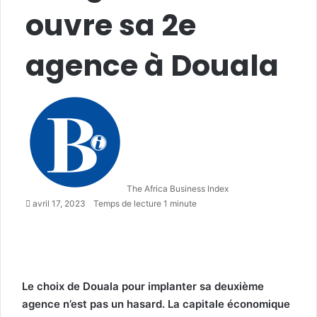
ouvre sa 2e
agence à Douala
Follow
Envoyer
on
un
X
courriel
The Africa Business Index
avril 17, 2023
Temps de lecture 1 minute
Le choix de Douala pour implanter sa deuxième
agence n’est pas un hasard. La capitale économique