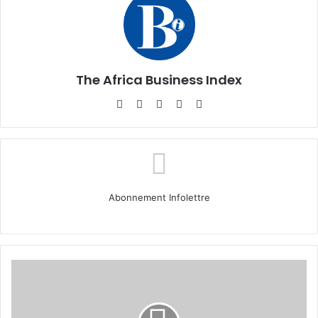
The Africa Business Index
Website
Facebook
X
Linkedin
Instagram
Abonnement Infolettre
6
citations
pour
ne