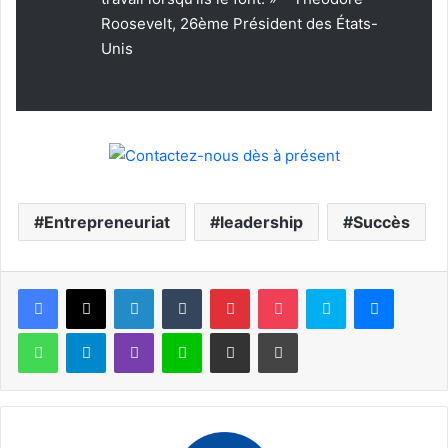
Roosevelt, 26ème Président des États-
Unis
Entrepreneuriat
leadership
Succès
Facebook
X
Linkedin
Tumblr
Pinterest
Pocket
Skype
Messen
WhatsApp
Telegram
Viber
Ligne
Partager par email
Imprimer