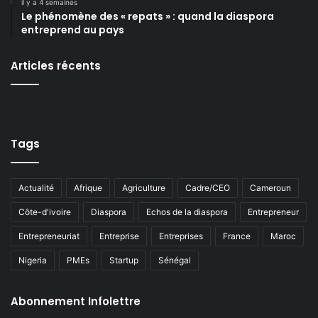
il y a 4 semaines
Le phénomène des « repats » : quand la diaspora
entreprend au pays
Articles récents
Tags
Actualité
Afrique
Agriculture
Cadre/CEO
Cameroun
Côte-d'ivoire
Diaspora
Echos de la diaspora
Entrepreneur
Entrepreneuriat
Entreprise
Entreprises
France
Maroc
Nigeria
PMEs
Startup
Sénégal
Abonnement Infolettre