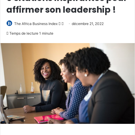
affirmer son leadership !
Follow
Envoyer
The Africa Business Index
décembre 21, 2022
on
un
Temps de lecture 1 minute
X
courriel