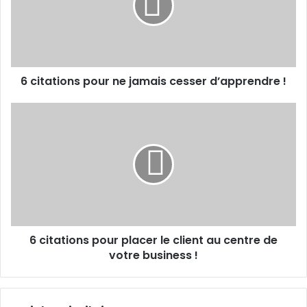
jamais
cesser
d’apprendre
!
6 citations pour ne jamais cesser d’apprendre !
6
citations
pour
placer
le
client
au
centre
de
6 citations pour placer le client au centre de
votre
business
votre business !
!