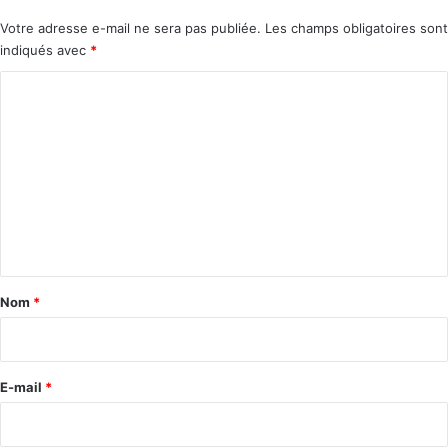
Votre adresse e-mail ne sera pas publiée.
Les champs obligatoires sont
indiqués avec
*
C
o
m
m
e
n
t
a
Nom
*
i
r
e
E-mail
*
*