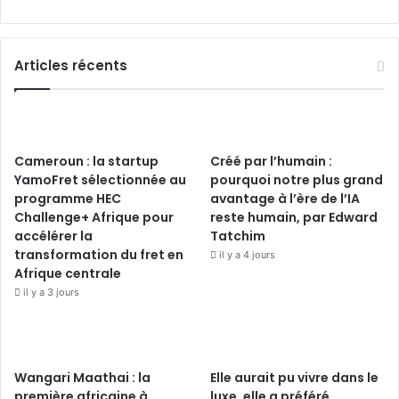
Articles récents
Cameroun : la startup
Créé par l’humain :
YamoFret sélectionnée au
pourquoi notre plus grand
programme HEC
avantage à l’ère de l’IA
Challenge+ Afrique pour
reste humain, par Edward
accélérer la
Tatchim
transformation du fret en
il y a 4 jours
Afrique centrale
il y a 3 jours
Wangari Maathai : la
Elle aurait pu vivre dans le
première africaine à
luxe, elle a préféré