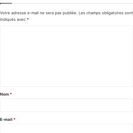
Votre adresse e-mail ne sera pas publiée.
Les champs obligatoires sont
indiqués avec
*
C
o
m
m
e
n
t
a
Nom
*
i
r
e
E-mail
*
*