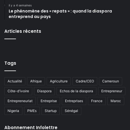
il y a 4 semaines
Le phénomène des « repats » : quand la diaspora
entreprend au pays
Articles récents
Tags
Actualité
Afrique
Agriculture
Cadre/CEO
Cameroun
Côte-d'ivoire
Diaspora
Echos de la diaspora
Entrepreneur
Entrepreneuriat
Entreprise
Entreprises
France
Maroc
Nigeria
PMEs
Startup
Sénégal
Abonnement Infolettre