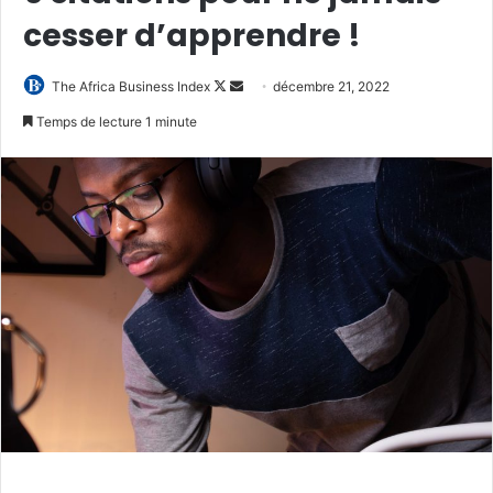
cesser d’apprendre !
Follow
Envoyer
The Africa Business Index
décembre 21, 2022
on
un
Temps de lecture 1 minute
X
courriel