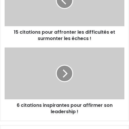
les
difficultés
et
surmonter
les
15 citations pour affronter les difficultés et
échecs
!
surmonter les échecs !
6
citations
inspirantes
pour
affirmer
son
leadership
!
6 citations inspirantes pour affirmer son
leadership !