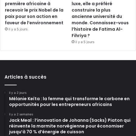
première africaine à
luxe, elle a préféré
recevoir le prix Nobel de la
construire la plus
paix pour son action en
ancienne université du
faveur de l’environnement
monde. Connaissez-vous
l’histoire de Fatima Al-
il y a 5 jours
Fihriya ?
il y a 5 jours
Articles à succès
il y a 2 jours
Mélanie Keïta : la femme qui transforme le carbone en
opportunités pour les entrepreneurs africains
il y a 2 semaines
Jack Meal : l’innovation de Johanna (Sacks) Piaton qui
réinvente la marmite norvégienne pour économiser
jusqu’à 70 % d’énergie de cuisson