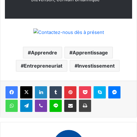
Apprendre
Apprentissage
Entrepreneuriat
Investissement
Facebook
X
Linkedin
Tumblr
Pinterest
Pocket
Skype
Messen
WhatsApp
Telegram
Viber
Ligne
Partager par email
Imprimer