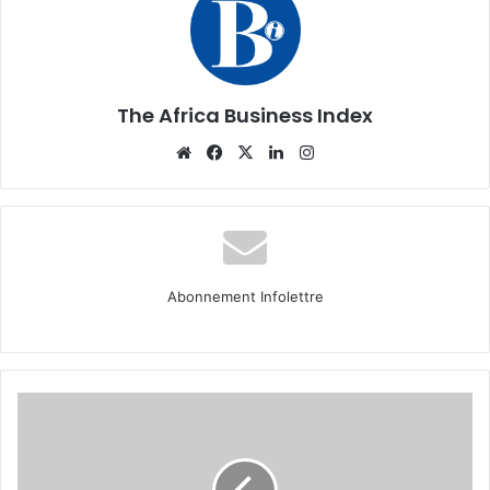
The Africa Business Index
Website
Facebook
X
Linkedin
Instagram
Abonnement Infolettre
15
citations
pour
affronter