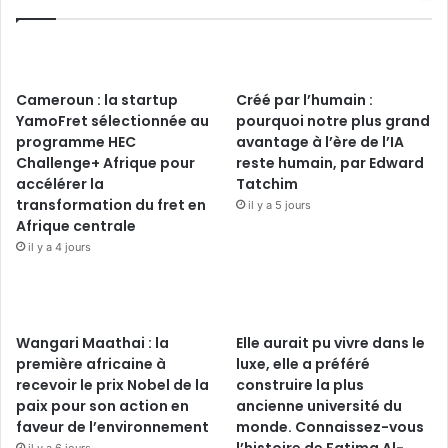
Cameroun : la startup
Créé par l’humain :
YamoFret sélectionnée au
pourquoi notre plus grand
programme HEC
avantage à l’ère de l’IA
Challenge+ Afrique pour
reste humain, par Edward
accélérer la
Tatchim
transformation du fret en
il y a 5 jours
Afrique centrale
il y a 4 jours
Wangari Maathai : la
Elle aurait pu vivre dans le
première africaine à
luxe, elle a préféré
recevoir le prix Nobel de la
construire la plus
paix pour son action en
ancienne université du
faveur de l’environnement
monde. Connaissez-vous
l’histoire de Fatima Al-
il y a 6 jours