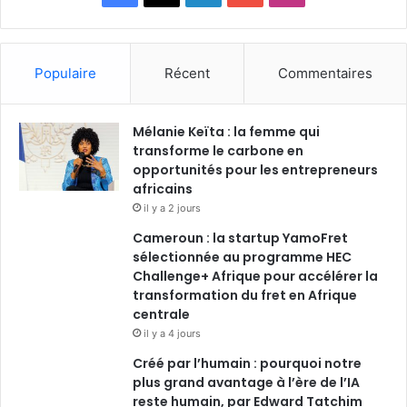
a
i
o
n
c
n
u
s
Populaire
Récent
Commentaires
e
k
T
t
Mélanie Keïta : la femme qui
b
e
u
a
transforme le carbone en
o
opportunités pour les entrepreneurs
d
b
g
africains
o
i
e
r
il y a 2 jours
Cameroun : la startup YamoFret
k
n
a
sélectionnée au programme HEC
Challenge+ Afrique pour accélérer la
m
transformation du fret en Afrique
centrale
il y a 4 jours
Créé par l’humain : pourquoi notre
plus grand avantage à l’ère de l’IA
reste humain, par Edward Tatchim