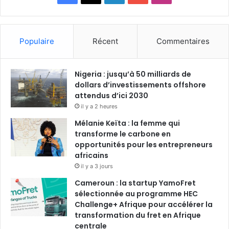
a
i
o
n
c
n
u
s
Populaire
Récent
Commentaires
e
k
T
t
Nigeria : jusqu’à 50 milliards de
b
e
u
a
dollars d’investissements offshore
o
attendus d’ici 2030
d
b
g
il y a 2 heures
o
i
e
r
Mélanie Keïta : la femme qui
transforme le carbone en
k
n
a
opportunités pour les entrepreneurs
africains
m
il y a 3 jours
Cameroun : la startup YamoFret
sélectionnée au programme HEC
Challenge+ Afrique pour accélérer la
transformation du fret en Afrique
centrale