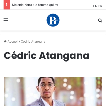
Mélanie Keïta : la femme qui transforme le carbone en opportunités pour les entrepreneurs africains
EN
FR
Menu
R
Accueil
/
Cédric Atangana
Cédric Atangana