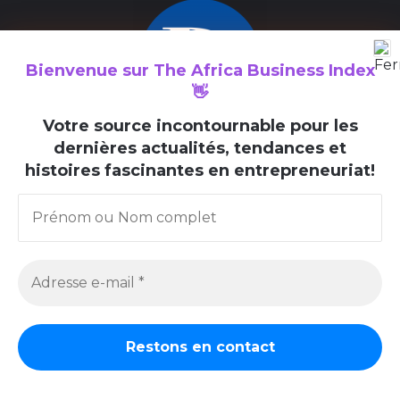
Bienvenue sur
The Africa Business Index
👋
V
otre source incontournable pour les
dernières actualités, tendances et
The Africa Business Index est un média consacré à la valorisation
histoires fascinantes en entrepreneuriat!
des initiatives entrepreneuriales en Afrique et au sein de la
diaspora africaine.
© Copyright 2025, The Africa Business Index, Tous les droits
réservés.
Home
À Propos
Contact
Newsletter
Facebook
X
Linkedin
YouTube
Instagram