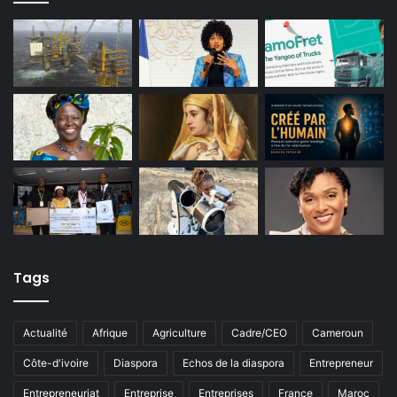
Tags
Actualité
Afrique
Agriculture
Cadre/CEO
Cameroun
Côte-d'ivoire
Diaspora
Echos de la diaspora
Entrepreneur
Entrepreneuriat
Entreprise
Entreprises
France
Maroc