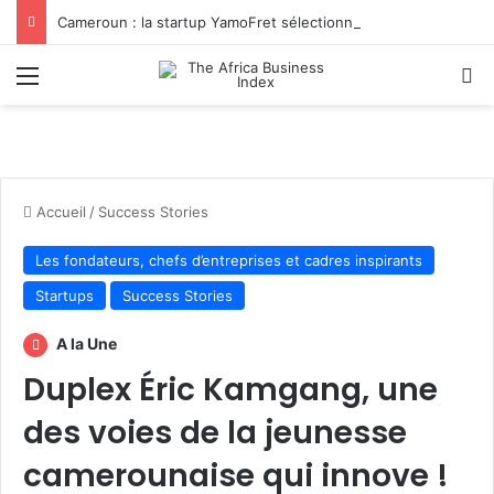
Cameroun : la startup YamoFret sélectionnée au programme HEC Challenge+ Afrique pour accélérer la transformation du fret en Afrique centrale
Menu
R
Accueil
/
Success Stories
Les fondateurs, chefs d’entreprises et cadres inspirants
Startups
Success Stories
A la Une
Duplex Éric Kamgang, une
des voies de la jeunesse
camerounaise qui innove !