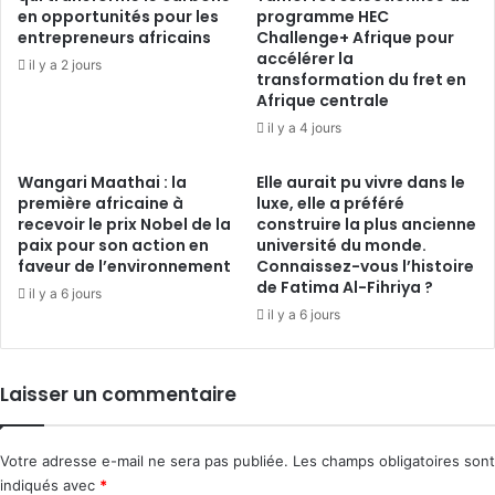
en opportunités pour les
programme HEC
entrepreneurs africains
Challenge+ Afrique pour
accélérer la
il y a 2 jours
transformation du fret en
Afrique centrale
il y a 4 jours
Wangari Maathai : la
Elle aurait pu vivre dans le
première africaine à
luxe, elle a préféré
recevoir le prix Nobel de la
construire la plus ancienne
paix pour son action en
université du monde.
faveur de l’environnement
Connaissez-vous l’histoire
de Fatima Al-Fihriya ?
il y a 6 jours
il y a 6 jours
Laisser un commentaire
Votre adresse e-mail ne sera pas publiée.
Les champs obligatoires sont
indiqués avec
*