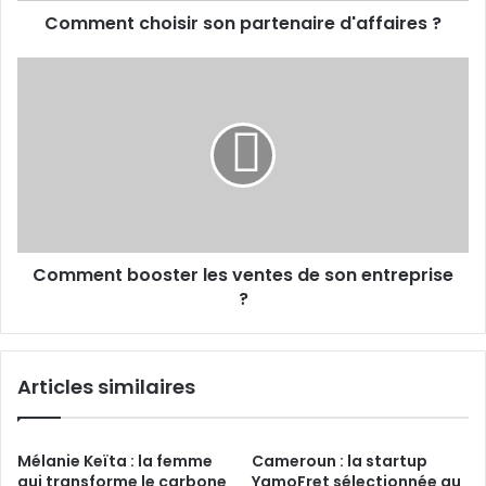
Comment choisir son partenaire d'affaires ?
Comment
booster
les
ventes
de
son
entreprise
?
Comment booster les ventes de son entreprise
?
Articles similaires
Mélanie Keïta : la femme
Cameroun : la startup
qui transforme le carbone
YamoFret sélectionnée au