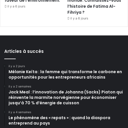
faveur de l’environnement
monde. Connaissez-vous
l’histoire de Fatima Al-
il y a 6 jours
Fihriya ?
il y a 6 jours
Articles à succès
il y a 2 jours
Mélanie Keïta : la femme qui transforme le carbone en
opportunités pour les entrepreneurs africains
il y a 2 semaines
Jack Meal : l’innovation de Johanna (Sacks) Piaton qui
réinvente la marmite norvégienne pour économiser
jusqu’à 70 % d’énergie de cuisson
il y a 4 semaines
Le phénomène des « repats » : quand la diaspora
entreprend au pays