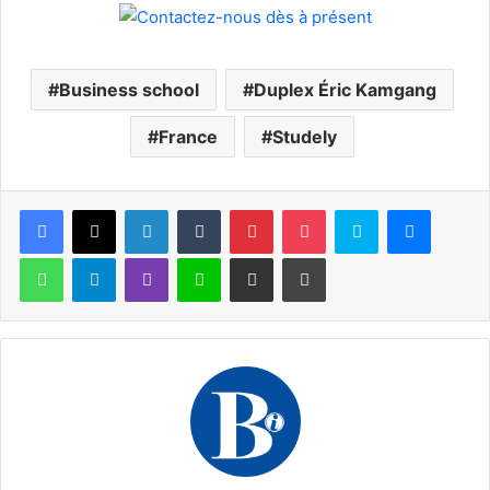
Business school
Duplex Éric Kamgang
France
Studely
Facebook
X
Linkedin
Tumblr
Pinterest
Pocket
Skype
Messen
WhatsApp
Telegram
Viber
Ligne
Partager par email
Imprimer