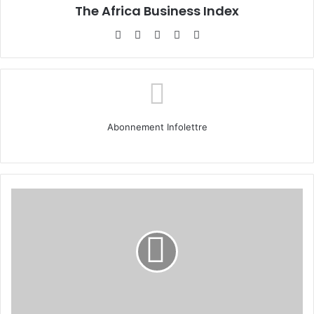
The Africa Business Index
Website
Facebook
X
Linkedin
Instagram
Abonnement Infolettre
Comment
choisir
son
partenaire
d'affaires
?