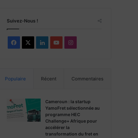
Suivez-Nous !
F
X
L
Y
I
a
i
o
n
c
n
u
s
Populaire
Récent
Commentaires
e
k
T
t
b
e
u
a
Cameroun : la startup
o
d
b
g
YamoFret sélectionnée au
programme HEC
o
i
e
r
Challenge+ Afrique pour
accélérer la
k
n
a
transformation du fret en