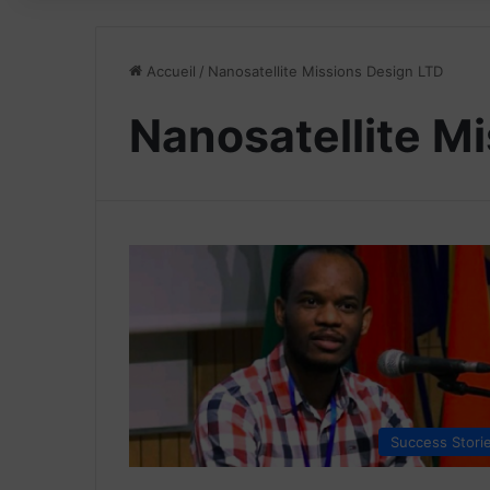
Accueil
/
Nanosatellite Missions Design LTD
Nanosatellite M
Success Stori