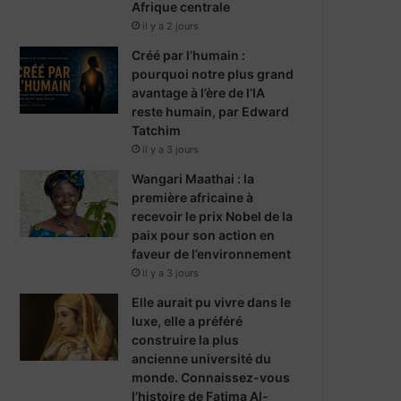
Afrique centrale
m
il y a 2 jours
Créé par l’humain :
pourquoi notre plus grand
avantage à l’ère de l’IA
reste humain, par Edward
Tatchim
il y a 3 jours
Wangari Maathai : la
première africaine à
recevoir le prix Nobel de la
paix pour son action en
faveur de l’environnement
il y a 3 jours
Elle aurait pu vivre dans le
luxe, elle a préféré
construire la plus
ancienne université du
monde. Connaissez-vous
l’histoire de Fatima Al-