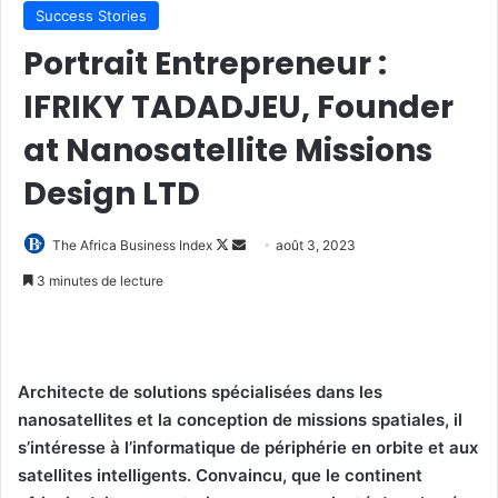
Success Stories
Portrait Entrepreneur :
IFRIKY TADADJEU, Founder
at Nanosatellite Missions
Design LTD
Follow
Envoyer
The Africa Business Index
août 3, 2023
on
un
3 minutes de lecture
X
courriel
Architecte de solutions spécialisées dans les
nanosatellites et la conception de missions spatiales, il
s’intéresse à l’informatique de périphérie en orbite et aux
satellites intelligents. Convaincu, que le continent