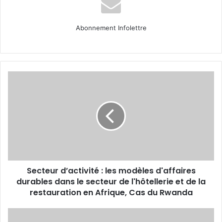
Abonnement Infolettre
Secteur
d’activité
:
les
modèles
d'affaires
durables
dans
le
Secteur d’activité : les modèles d'affaires
secteur
de
durables dans le secteur de l'hôtellerie et de la
l'hôtellerie
restauration en Afrique, Cas du Rwanda
et
de
Échos
la