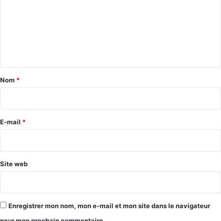
m
m
e
n
t
a
Nom
*
i
r
e
E-mail
*
*
Site web
Enregistrer mon nom, mon e-mail et mon site dans le navigateur
pour mon prochain commentaire.