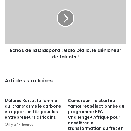
de
restauration
la
en
Diaspora
Afrique,
:
Cas
Galo
du
Diallo,
Rwanda
le
dénicheur
Échos de la Diaspora : Galo Diallo, le dénicheur
de
talents !
de talents !
Articles similaires
Mélanie Keïta : la femme
Cameroun : la startup
qui transforme le carbone
YamoFret sélectionnée au
en opportunités pour les
programme HEC
entrepreneurs africains
Challenge+ Afrique pour
accélérer la
il y a 14 heures
transformation du fret en