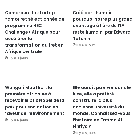
Cameroun : la startup
Créé par l’humain :
YamoFret sélectionnée au
pourquoi notre plus grand
programme HEC
avantage à l’ère de l’IA
Challenge+ Afrique pour
reste humain, par Edward
accélérer la
Tatchim
transformation du fret en
il y a 4 jours
Afrique centrale
il y a 3 jours
Wangari Maathai : la
Elle aurait pu vivre dans le
première africaine à
luxe, elle a préféré
recevoir le prix Nobel de la
construire la plus
paix pour son action en
ancienne université du
faveur de l’environnement
monde. Connaissez-vous
l’histoire de Fatima Al-
il y a 5 jours
Fihriya ?
il y a 5 jours