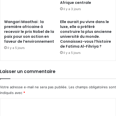
Afrique centrale
il y a 3 jours
Wangari Maathai : la
Elle aurait pu vivre dans le
première africaine à
luxe, elle a préféré
recevoir le prix Nobel de la
construire la plus ancienne
paix pour son action en
université du monde.
faveur de l’environnement
Connaissez-vous l’histoire
de Fatima Al-Fihriya ?
il y a 5 jours
il y a 5 jours
Laisser un commentaire
Votre adresse e-mail ne sera pas publiée.
Les champs obligatoires sont
indiqués avec
*
C
o