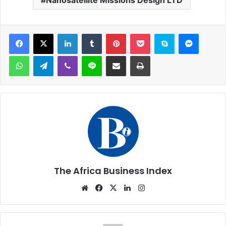
Facebook
X
Linkedin
Tumblr
Pinterest
Pocket
Skype
Messen
WhatsApp
Telegram
Viber
Ligne
Partager par email
Imprimer
The Africa Business Index
Website
Facebook
X
Linkedin
Instagram