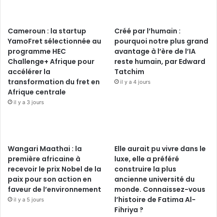
Cameroun : la startup
Créé par l’humain :
YamoFret sélectionnée au
pourquoi notre plus grand
programme HEC
avantage à l’ère de l’IA
Challenge+ Afrique pour
reste humain, par Edward
accélérer la
Tatchim
transformation du fret en
il y a 4 jours
Afrique centrale
il y a 3 jours
Wangari Maathai : la
Elle aurait pu vivre dans le
première africaine à
luxe, elle a préféré
recevoir le prix Nobel de la
construire la plus
paix pour son action en
ancienne université du
faveur de l’environnement
monde. Connaissez-vous
l’histoire de Fatima Al-
il y a 5 jours
Fihriya ?