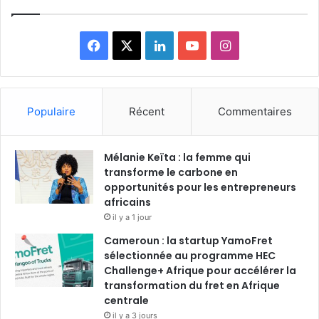
F
X
L
Y
I
a
i
o
n
c
n
u
s
Populaire
Récent
Commentaires
e
k
T
t
Mélanie Keïta : la femme qui
b
e
u
a
transforme le carbone en
o
opportunités pour les entrepreneurs
d
b
g
africains
o
i
e
r
il y a 1 jour
Cameroun : la startup YamoFret
k
n
a
sélectionnée au programme HEC
Challenge+ Afrique pour accélérer la
m
transformation du fret en Afrique
centrale
il y a 3 jours