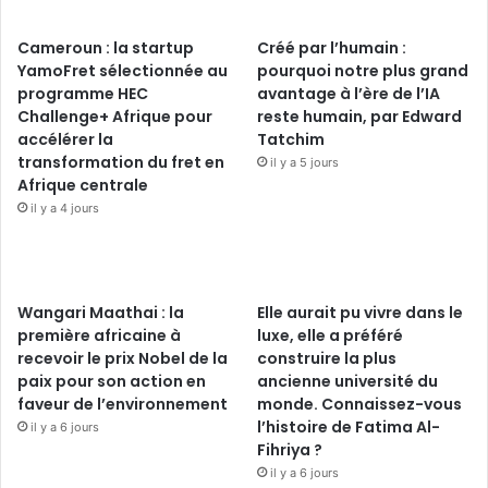
Cameroun : la startup
Créé par l’humain :
YamoFret sélectionnée au
pourquoi notre plus grand
programme HEC
avantage à l’ère de l’IA
Challenge+ Afrique pour
reste humain, par Edward
accélérer la
Tatchim
transformation du fret en
il y a 5 jours
Afrique centrale
il y a 4 jours
Wangari Maathai : la
Elle aurait pu vivre dans le
première africaine à
luxe, elle a préféré
recevoir le prix Nobel de la
construire la plus
paix pour son action en
ancienne université du
faveur de l’environnement
monde. Connaissez-vous
l’histoire de Fatima Al-
il y a 6 jours
Fihriya ?
il y a 6 jours