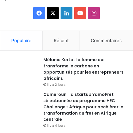
F
X
L
Y
I
a
i
o
n
c
n
u
s
Populaire
Récent
Commentaires
e
k
T
t
Mélanie Keïta : la femme qui
b
e
u
a
transforme le carbone en
o
opportunités pour les entrepreneurs
d
b
g
africains
o
i
e
r
il y a 2 jours
Cameroun : la startup YamoFret
k
n
a
sélectionnée au programme HEC
Challenge+ Afrique pour accélérer la
m
transformation du fret en Afrique
centrale
il y a 4 jours