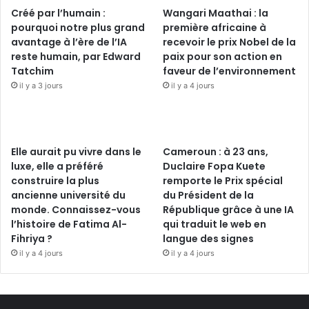
Créé par l’humain :
Wangari Maathai : la
pourquoi notre plus grand
première africaine à
avantage à l’ère de l’IA
recevoir le prix Nobel de la
reste humain, par Edward
paix pour son action en
Tatchim
faveur de l’environnement
il y a 3 jours
il y a 4 jours
Elle aurait pu vivre dans le
Cameroun : à 23 ans,
luxe, elle a préféré
Duclaire Fopa Kuete
construire la plus
remporte le Prix spécial
ancienne université du
du Président de la
monde. Connaissez-vous
République grâce à une IA
l’histoire de Fatima Al-
qui traduit le web en
Fihriya ?
langue des signes
il y a 4 jours
il y a 4 jours