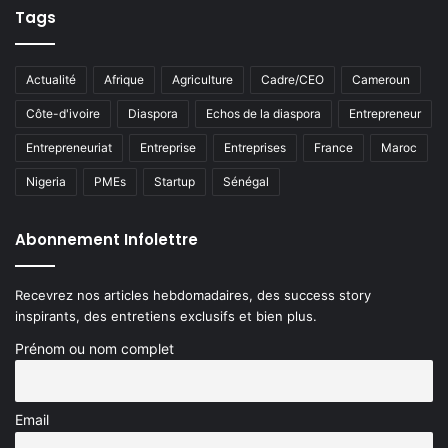
Tags
Actualité
Afrique
Agriculture
Cadre/CEO
Cameroun
Côte-d'ivoire
Diaspora
Echos de la diaspora
Entrepreneur
Entrepreneuriat
Entreprise
Entreprises
France
Maroc
Nigeria
PMEs
Startup
Sénégal
Abonnement Infolettre
Recevrez nos articles hebdomadaires, des success story
inspirants, des entretiens exclusifs et bien plus.
Prénom ou nom complet
Email