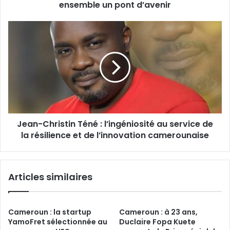
bâtissent
ensemble un pont d’avenir
ensemble
un
Jean-
pont
Christin
d’avenir
Téné
:
l’ingéniosité
au
service
de
la
Jean-Christin Téné : l’ingéniosité au service de
résilience
et
la résilience et de l’innovation camerounaise
de
l’innovation
camerounaise
Articles similaires
Cameroun : la startup
Cameroun : à 23 ans,
YamoFret sélectionnée au
Duclaire Fopa Kuete