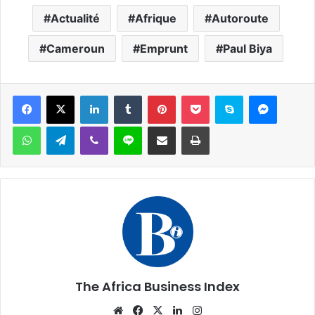
Actualité
Afrique
Autoroute
Cameroun
Emprunt
Paul Biya
Facebook
X
Linkedin
Tumblr
Pinterest
Pocket
Skype
Messen
WhatsApp
Telegram
Viber
Ligne
Partager par email
Imprimer
The Africa Business Index
Website
Facebook
X
Linkedin
Instagram