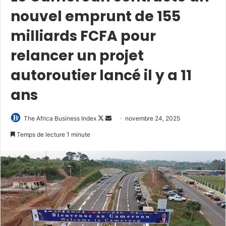
nouvel emprunt de 155
milliards FCFA pour
relancer un projet
autoroutier lancé il y a 11
ans
Follow
Envoyer
The Africa Business Index
novembre 24, 2025
on
un
Temps de lecture 1 minute
X
courriel