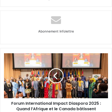
Abonnement Infolettre
Forum
International
Impact
Diaspora
2025
:
Quand
l’Afrique
et
Forum International Impact Diaspora 2025 :
le
Canada
Quand l’Afrique et le Canada bâtissent