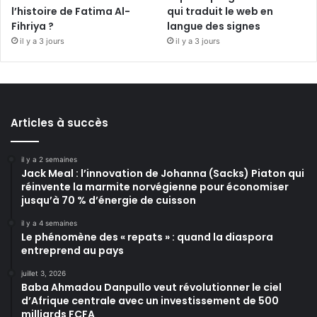
l’histoire de Fatima Al-
qui traduit le web en
Fihriya ?
langue des signes
il y a 3 jours
il y a 3 jours
Articles à succès
il y a 2 semaines
Jack Meal : l’innovation de Johanna (Sacks) Piaton qui
réinvente la marmite norvégienne pour économiser
jusqu’à 70 % d’énergie de cuisson
il y a 4 semaines
Le phénomène des « repats » : quand la diaspora
entreprend au pays
juillet 3, 2026
Baba Ahmadou Danpullo veut révolutionner le ciel
d’Afrique centrale avec un investissement de 500
milliards FCFA