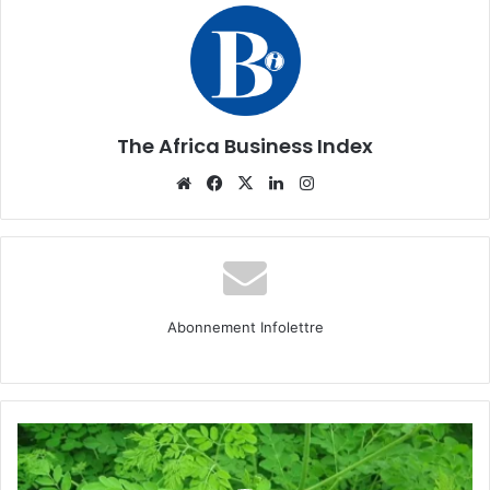
The Africa Business Index
Website
Facebook
X
Linkedin
Instagram
Abonnement Infolettre
Agriculture
africaine
: