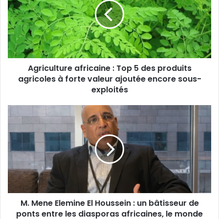
Top
5
des
produits
agricoles
à
Agriculture africaine : Top 5 des produits
forte
valeur
agricoles à forte valeur ajoutée encore sous-
ajoutée
exploités
encore
sous-
M.
exploités
Mene
Elemine
El
Houssein
:
un
bâtisseur
de
M. Mene Elemine El Houssein : un bâtisseur de
ponts
entre
ponts entre les diasporas africaines, le monde