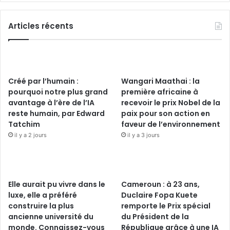
Articles récents
Créé par l’humain :
Wangari Maathai : la
pourquoi notre plus grand
première africaine à
avantage à l’ère de l’IA
recevoir le prix Nobel de la
reste humain, par Edward
paix pour son action en
Tatchim
faveur de l’environnement
il y a 2 jours
il y a 3 jours
Elle aurait pu vivre dans le
Cameroun : à 23 ans,
luxe, elle a préféré
Duclaire Fopa Kuete
construire la plus
remporte le Prix spécial
ancienne université du
du Président de la
monde. Connaissez-vous
République grâce à une IA