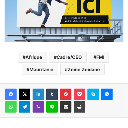
Afrique
Cadre/CEO
FMI
Mauritanie
Zeine Zeidane
Facebook
X
Linkedin
Tumblr
Pinterest
Pocket
Skype
Messen
WhatsApp
Telegram
Viber
Ligne
Partager par email
Imprimer