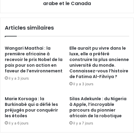
les
arabe et le Canada
diasporas
africaines,
le
Articles similaires
monde
arabe
et
le
Wangari Maathai : la
Elle aurait pu vivre dans le
Canada
première africaine à
luxe, elle a préféré
recevoir le prix Nobel de la
construire la plus ancienne
paix pour son action en
université du monde.
faveur de l’environnement
Connaissez-vous l’histoire
de Fatima Al-Fihriya ?
il y a 3 jours
il y a 3 jours
Marie Korsaga : la
Silas Adekunle : du Nigeria
Burkinabè qui a défié les
à Apple, l’incroyable
préjugés pour conquérir
parcours du pionnier
les étoiles
africain de la robotique
il y a 6 jours
il y a 7 jours