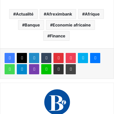
Actualité
Afreximbank
Afrique
Banque
Economie africaine
Finance
Facebook
X
Linkedin
Tumblr
Pinterest
Pocket
Skype
Messen
WhatsApp
Telegram
Viber
Ligne
Partager par email
Imprimer