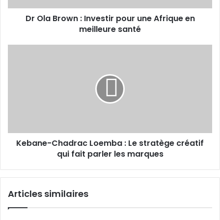
en
Dr Ola Brown : Investir pour une Afrique en
meilleure
santé
meilleure santé
Kebane-
Chadrac
Loemba :
Le
stratège
créatif
qui
fait
parler
Kebane-Chadrac Loemba : Le stratège créatif
les
marques
qui fait parler les marques
Articles similaires