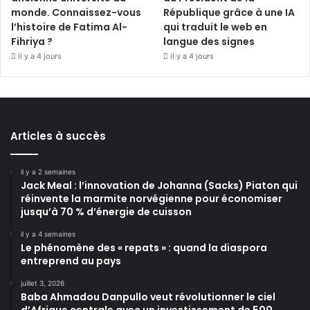
monde. Connaissez-vous
République grâce à une IA
l’histoire de Fatima Al-
qui traduit le web en
Fihriya ?
langue des signes
il y a 4 jours
il y a 4 jours
Articles à succès
il y a 2 semaines
Jack Meal : l’innovation de Johanna (Sacks) Piaton qui
réinvente la marmite norvégienne pour économiser
jusqu’à 70 % d’énergie de cuisson
il y a 4 semaines
Le phénomène des « repats » : quand la diaspora
entreprend au pays
juillet 3, 2026
Baba Ahmadou Danpullo veut révolutionner le ciel
d’Afrique centrale avec un investissement de 500