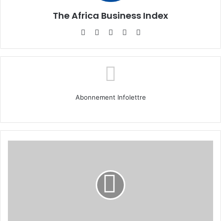
The Africa Business Index
Website
Facebook
X
Linkedin
Instagram
Abonnement Infolettre
Dr
Ola
Brown
:
Investir
pour
une
Afrique