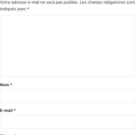
Votre adresse e-mail ne sera pas publiée.
Les champs obligatoires sont
indiqués avec
*
C
o
m
m
e
n
t
a
Nom
*
i
r
e
E-mail
*
*