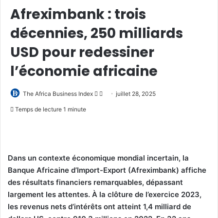
Afreximbank : trois
décennies, 250 milliards
USD pour redessiner
l’économie africaine
Follow
Envoyer
The Africa Business Index
juillet 28, 2025
on
un
Temps de lecture 1 minute
X
courriel
Dans un contexte économique mondial incertain, la
Banque Africaine d’Import-Export (Afreximbank) affiche
des résultats financiers remarquables, dépassant
largement les attentes. À la clôture de l’exercice 2023,
les revenus nets d’intérêts ont atteint 1,4 milliard de