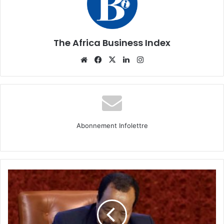
The Africa Business Index
Website
Facebook
X
Linkedin
Instagram
Abonnement Infolettre
Cameroun
:
Révision
budgétaire
en