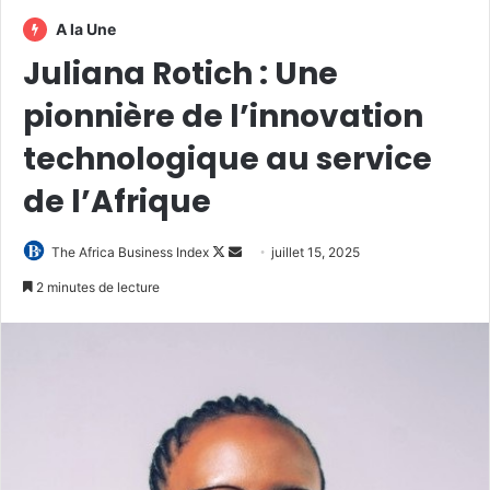
A la Une
Juliana Rotich : Une
pionnière de l’innovation
technologique au service
de l’Afrique
Follow
Envoyer
The Africa Business Index
juillet 15, 2025
on
un
2 minutes de lecture
X
courriel