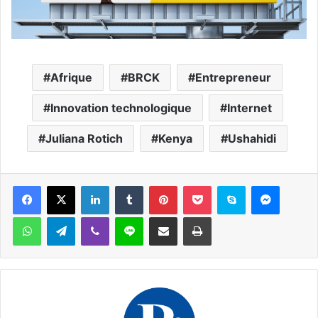
Afrique
BRCK
Entrepreneur
Innovation technologique
Internet
Juliana Rotich
Kenya
Ushahidi
Facebook
X
Linkedin
Tumblr
Pinterest
Pocket
Skype
Messen
WhatsApp
Telegram
Viber
Ligne
Partager par email
Imprimer