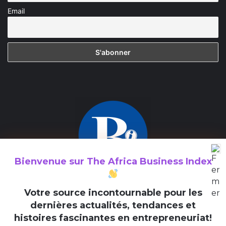
Email
Bienvenue sur
The Africa Business Index
The Africa Business Index est un média consacré à la valorisation
V
otre source incontournable pour les
des initiatives entrepreneuriales en Afrique et au sein de la
dernières actualités, tendances et
diaspora africaine.
histoires fascinantes en entrepreneuriat!