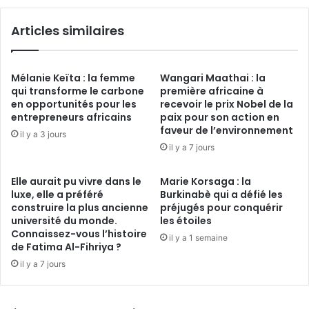
FCFA
de
Articles similaires
transactions
d’ici
fin
2025
Mélanie Keïta : la femme
Wangari Maathai : la
qui transforme le carbone
première africaine à
en opportunités pour les
recevoir le prix Nobel de la
entrepreneurs africains
paix pour son action en
faveur de l’environnement
il y a 3 jours
il y a 7 jours
Elle aurait pu vivre dans le
Marie Korsaga : la
luxe, elle a préféré
Burkinabè qui a défié les
construire la plus ancienne
préjugés pour conquérir
université du monde.
les étoiles
Connaissez-vous l’histoire
il y a 1 semaine
de Fatima Al-Fihriya ?
il y a 7 jours