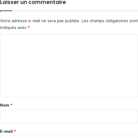
Laisser un commentaire
Votre adresse e-mail ne sera pas publiée.
Les champs obligatoires sont
indiqués avec
*
C
o
m
m
e
n
t
a
Nom
*
i
r
e
E-mail
*