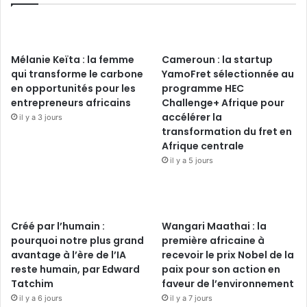
Mélanie Keïta : la femme
Cameroun : la startup
qui transforme le carbone
YamoFret sélectionnée au
en opportunités pour les
programme HEC
entrepreneurs africains
Challenge+ Afrique pour
accélérer la
il y a 3 jours
transformation du fret en
Afrique centrale
il y a 5 jours
Créé par l’humain :
Wangari Maathai : la
pourquoi notre plus grand
première africaine à
avantage à l’ère de l’IA
recevoir le prix Nobel de la
reste humain, par Edward
paix pour son action en
Tatchim
faveur de l’environnement
il y a 6 jours
il y a 7 jours