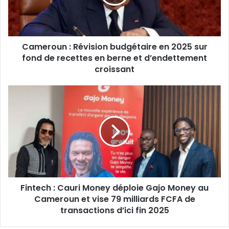
2025
sur
fond
de
Cameroun : Révision budgétaire en 2025 sur
recettes
en
fond de recettes en berne et d’endettement
berne
croissant
et
d’endettement
Fintech
croissant
:
Cauri
Money
déploie
Gajo
Money
au
Cameroun
Fintech : Cauri Money déploie Gajo Money au
et
vise
Cameroun et vise 79 milliards FCFA de
79
transactions d’ici fin 2025
milliards