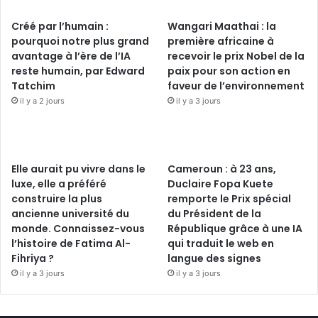
Créé par l’humain :
Wangari Maathai : la
pourquoi notre plus grand
première africaine à
avantage à l’ère de l’IA
recevoir le prix Nobel de la
reste humain, par Edward
paix pour son action en
Tatchim
faveur de l’environnement
il y a 2 jours
il y a 3 jours
Elle aurait pu vivre dans le
Cameroun : à 23 ans,
luxe, elle a préféré
Duclaire Fopa Kuete
construire la plus
remporte le Prix spécial
ancienne université du
du Président de la
monde. Connaissez-vous
République grâce à une IA
l’histoire de Fatima Al-
qui traduit le web en
Fihriya ?
langue des signes
il y a 3 jours
il y a 3 jours