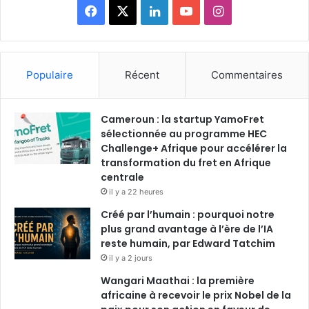
F
X
L
Y
I
a
i
o
n
c
n
u
s
Populaire
Récent
Commentaires
e
k
T
t
Cameroun : la startup YamoFret
b
e
u
a
sélectionnée au programme HEC
o
Challenge+ Afrique pour accélérer la
d
b
g
transformation du fret en Afrique
o
i
e
r
centrale
il y a 22 heures
k
n
a
Créé par l’humain : pourquoi notre
plus grand avantage à l’ère de l’IA
m
reste humain, par Edward Tatchim
il y a 2 jours
Wangari Maathai : la première
africaine à recevoir le prix Nobel de la